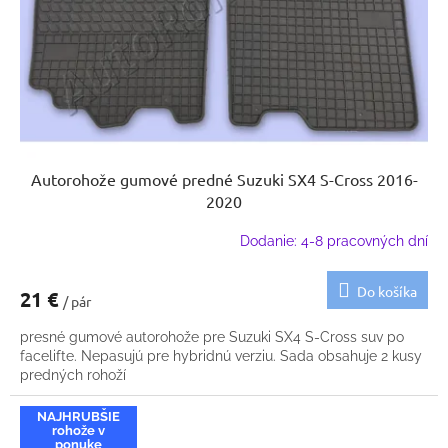
Autorohože gumové predné Suzuki SX4 S-Cross 2016-
2020
Dodanie: 4-8 pracovných dní
Do košíka
21 €
/ pár
presné gumové autorohože pre Suzuki SX4 S-Cross suv po
facelifte. Nepasujú pre hybridnú verziu. Sada obsahuje 2 kusy
predných rohoží
NAJHRUBŠIE
rohože v
ponuke