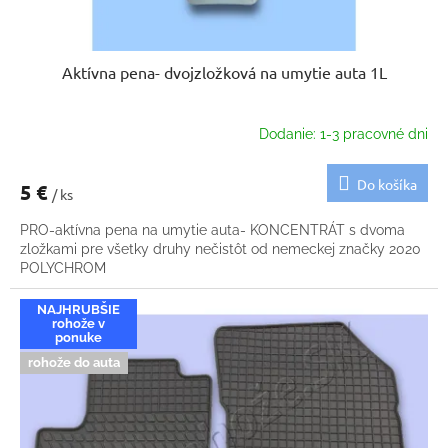
Aktívna pena- dvojzložková na umytie auta 1L
Dodanie: 1-3 pracovné dni
Do košíka
5 €
/ ks
PRO-aktívna pena na umytie auta- KONCENTRÁT s dvoma
zložkami pre všetky druhy nečistôt od nemeckej značky 2020
POLYCHROM
NAJHRUBŠIE
rohože v
ponuke
rohože do auta