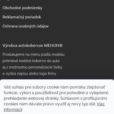
Obchodné podmienky
Reklamačný poriadok
Ochrana osobných údajov
Výrobca autokobercov WENON®
Produkujeme na mieru podľa modelu
prémiové textilné koberce do auta
aj s možnosťou personalizácie farby
a vyšitia nápisu alebo loga firmy
Váš súhlas pre súbory cookie nám pomáha zlepšovať
funkcie, výkon a použiteľnosť pre pohodlné a vylepšené
prehliadanie webovej stránky. Súhlasom s profilujúcimi
cookies nám dávate právo využiť aj nový typ dát.
Viac
informácií