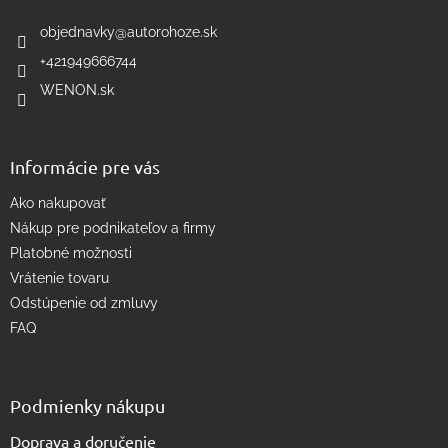
p
t
r
i
objednavky
@
autorohoze.sk
v
e
k
+421949666744
y
WENON.sk
v
ý
p
i
Informácie pre vás
s
u
Ako nakupovať
Nákup pre podnikateľov a firmy
Platobné možnosti
Vrátenie tovaru
Odstúpenie od zmluvy
FAQ
Podmienky nákupu
Doprava a doručenie