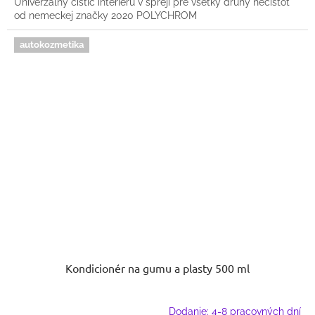
Univerzálny čistič interiéru v spreji pre všetky druhy nečistôt
od nemeckej značky 2020 POLYCHROM
autokozmetika
Kondicionér na gumu a plasty 500 ml
Dodanie: 4-8 pracovných dní