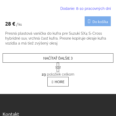
Dodanie: 8-10 pracovných dní
Do košíka
28 €
/ ks
Presná plastová vanička do kufra pre Suzuki SX4 S-Cross
hybridné suv, vrchná časť kufra. Presne kopíruje okraje kufra
vozidla a má tiež zvýšený okraj
NAČÍTAŤ ĎALŠIE 3
S
1
2
t
O
r
23
položiek celkom
v
á
l
HORE
n
k
á
o
d
v
Z
a
a
c
á
n
i
p
i
e
ä
e
Kontakt