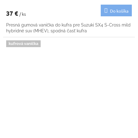
Do košíka
37 €
/ ks
Presná gumová vanička do kufra pre Suzuki SX4 S-Cross mild
hybridné suv (MHEV), spodná časť kufra
kufrová vanička