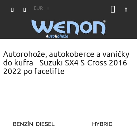
Prejsť
NÁKU
na
EUR
obsah
KOŠÍK
Autorohože, autokoberce a vaničky
do kufra - Suzuki SX4 S-Cross 2016-
2022 po facelifte
BENZÍN, DIESEL
HYBRID