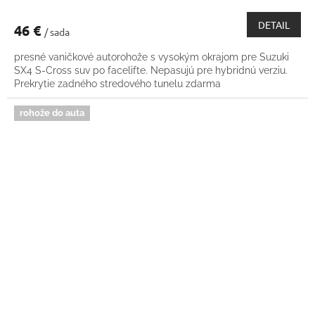
DETAIL
46 €
/ sada
presné vaničkové autorohože s vysokým okrajom pre Suzuki
SX4 S-Cross suv po facelifte. Nepasujú pre hybridnú verziu.
Prekrytie zadného stredového tunelu zdarma
rohože do auta