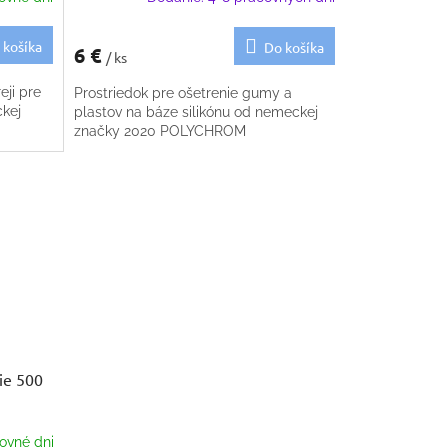
 košíka
Do košíka
6 €
/ ks
eji pre
Prostriedok pre ošetrenie gumy a
ckej
plastov na báze silikónu od nemeckej
značky 2020 POLYCHROM
ie 500
ovné dni