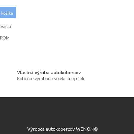
 košíka
rváciu
CHROM
Vlastná výroba autokobercov
Koberce vyrábané vo vlastnej dielni
Výrobca autokobercov WENON®