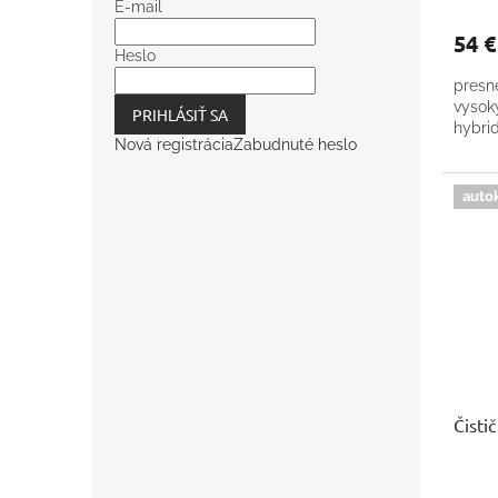
E-mail
54 
Heslo
presn
vysok
PRIHLÁSIŤ SA
hybri
Nová registrácia
Zabudnuté heslo
auto
Čisti