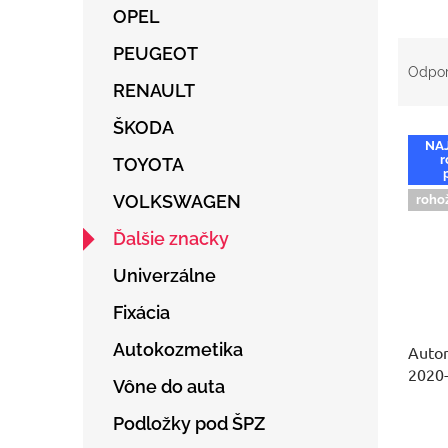
OPEL
R
PEUGEOT
a
Odpo
d
RENAULT
e
ŠKODA
V
n
NA
ý
i
r
TOYOTA
p
e
i
p
VOLKSWAGEN
roho
s
r
Ďalšie značky
p
o
r
d
Univerzálne
o
u
d
k
Fixácia
u
t
Autokozmetika
Auto
k
o
2020
t
v
Vône do auta
o
v
Podložky pod ŠPZ