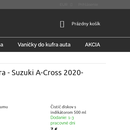
STÚPENIE OD ZMLUVY
FAQ
EUR
Prihlásenie
NÁKUPNÝ
Prázdny košík
KOŠÍK
ta
Vaničky do kufra auta
AKCIA
Konta
a - Suzuki A-Cross 2020-
gumu
Čistič diskov s
indikátorom 500 ml
Dodanie: 1-3
pracovné dni
7 €