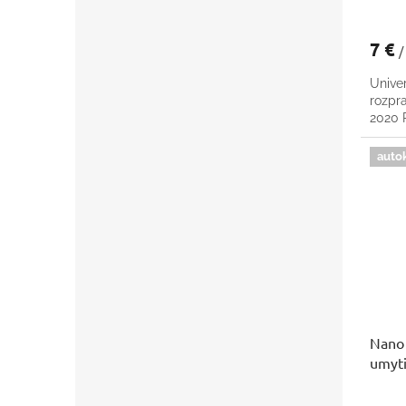
7 €
/
Univer
rozpr
2020
auto
Nano 
umyti