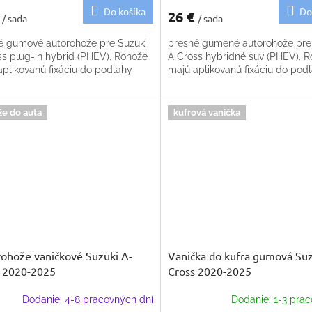
Do košíka
Do
€
26 €
/ sada
/ sada
é gumové autorohože pre Suzuki
presné gumené autorohože pre
ss plug-in hybrid (PHEV). Rohože
A Cross hybridné suv (PHEV). 
aplikovanú fixáciu do podlahy
majú aplikovanú fixáciu do pod
že do auta
kufrová vanička
ohože vaničkové Suzuki A-
Vanička do kufra gumová Suz
 2020-2025
Cross 2020-2025
Dodanie: 4-8 pracovných dní
Dodanie: 1-3 prac