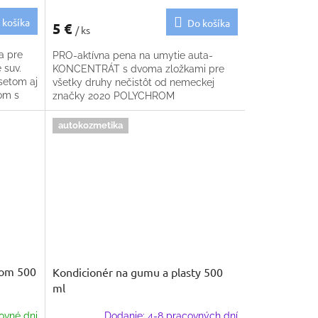
 košíka
Do košíka
5 €
/ ks
a pre
PRO-aktívna pena na umytie auta-
 suv.
KONCENTRÁT s dvoma zložkami pre
setom aj
všetky druhy nečistôt od nemeckej
om s
značky 2020 POLYCHROM
autokozmetika
ačom 500
Kondicionér na gumu a plasty 500
ml
ovné dni
Dodanie: 4-8 pracovných dní