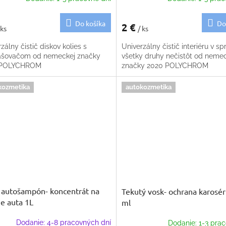
Do košíka
Do
2 €
 ks
/ ks
zálny čistič diskov kolies s
Univerzálny čistič interiéru v spr
ašovačom od nemeckej značky
všetky druhy nečistôt od neme
 POLYCHROM
značky 2020 POLYCHROM
kozmetika
autokozmetika
autošampón- koncentrát na
Tekutý vosk- ochrana karosér
e auta 1L
ml
Dodanie: 4-8 pracovných dní
Dodanie: 1-3 prac