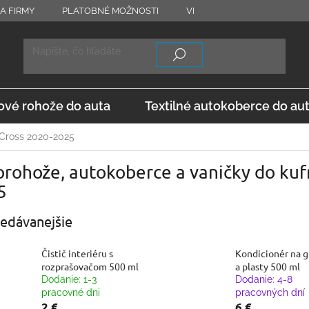
A FIRMY
PLATOBNÉ MOŽNOSTI
VRÁTENIE TOVARU
OD
vé rohože do auta
Textilné autokoberce do au
-Cross 2020-2025
rohože, autokoberce a vaničky do kufr
5
edávanejšie
Čistič interiéru s
Kondicionér na 
rozprašovačom 500 ml
a plasty 500 ml
Dodanie: 1-3
Dodanie: 4-8
pracovné dni
pracovných dní
2 €
6 €