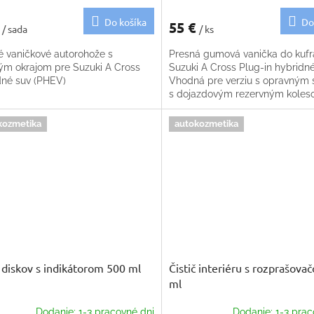
Do košíka
Do
€
55 €
/ sada
/ ks
é vaničkové autorohože s
Presná gumová vanička do kufr
ým okrajom pre Suzuki A Cross
Suzuki A Cross Plug-in hybridné
dné suv (PHEV)
Vhodná pre verziu s opravným 
s dojazdovým rezervným koles
jednopodlažným kufrom
kozmetika
autokozmetika
č diskov s indikátorom 500 ml
Čistič interiéru s rozprašov
ml
Dodanie: 1-3 pracovné dni
Dodanie: 1-3 prac