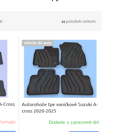
e
11
položiek celkom
rohože do auta
A-Cross
Autorohože tpe vaničkové Suzuki A-
cross 2020-2025
formujte
Dodanie: 1-3 pracovné dni