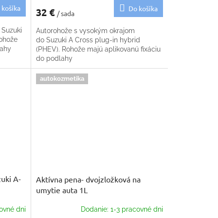
 košíka
Do košíka
32 €
/ sada
 Suzuki
Autorohože s vysokým okrajom
Rohože
do Suzuki A Cross plug-in hybrid
lahy
(PHEV). Rohože majú aplikovanú fixáciu
do podlahy
autokozmetika
uki A-
Aktívna pena- dvojzložková na
umytie auta 1L
ovné dni
Dodanie: 1-3 pracovné dni