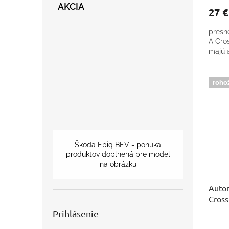
AKCIA
27 
presn
A Cro
majú 
roho
Škoda Epiq BEV - ponuka
produktov doplnená pre model
na obrázku
Autor
Cross
Prihlásenie