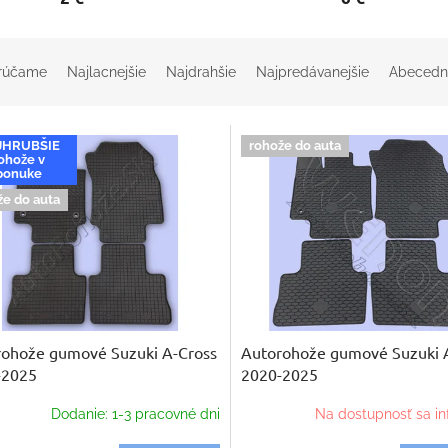
rúčame
Najlacnejšie
Najdrahšie
Najpredávanejšie
Abecedn
JHRUBŠIE
rohože do auta
ohože v
ponuke
že do auta
rohože gumové Suzuki A-Cross
Autorohože gumové Suzuki 
-2025
2020-2025
Dodanie: 1-3 pracovné dni
Na dostupnosť sa in