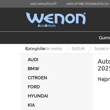
Prejsť
AKO NAKUPOVAŤ
NÁKUP PRE PODNIKATEĽOV 
na
obsah
Gumo
Kategórie
Preskočiť
Domov
Ďalšie značky
SUZUKI
Suzuki A
kategórie
B
AUDI
Auto
o
č
202
BMW
n
ý
CITROEN
Najpr
p
FORD
a
n
HYUNDAI
e
l
KIA