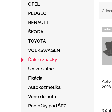
OPEL
R
a
Odpo
PEUGEOT
d
e
RENAULT
V
n
roho
ý
ŠKODA
i
p
e
TOYOTA
i
p
s
r
VOLKSWAGEN
p
o
r
d
Ďalšie značky
o
u
Univerzálne
d
k
u
t
Fixácia
Autor
k
o
2008
t
v
Autokozmetika
o
Vône do auta
v
Podložky pod ŠPZ
26 