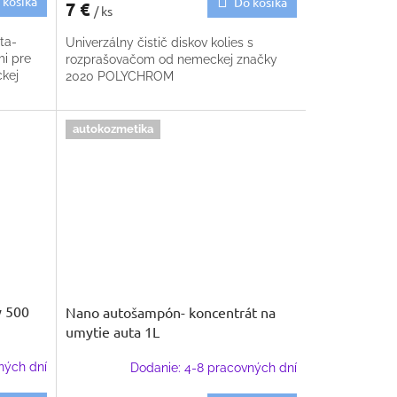
 košíka
Do košíka
7 €
/ ks
ta-
Univerzálny čistič diskov kolies s
i pre
rozprašovačom od nemeckej značky
ckej
2020 POLYCHROM
autokozmetika
y 500
Nano autošampón- koncentrát na
umytie auta 1L
ných dní
Dodanie: 4-8 pracovných dní