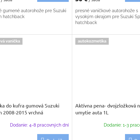
é gumené autorohože pre Suzuki
presné vaničkové autorohože s
h hatchback
vysokým okrajom pre Suzuki Sp
hatchback
vá vanička
autokozmetika
ka do kufra gumová Suzuki
Aktívna pena- dvojzložková 
h 2008-2015 vrchná
umytie auta 1L
Dodanie: 4-8 pracovných dní
Dodanie: 1-3 prac