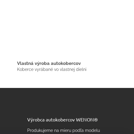
Vlastná výroba autokobercov
Koberce vyrábané vo vlastnej dielni
Výrobca autokobercov WENON®
Produkujeme na mieru podľa modelu