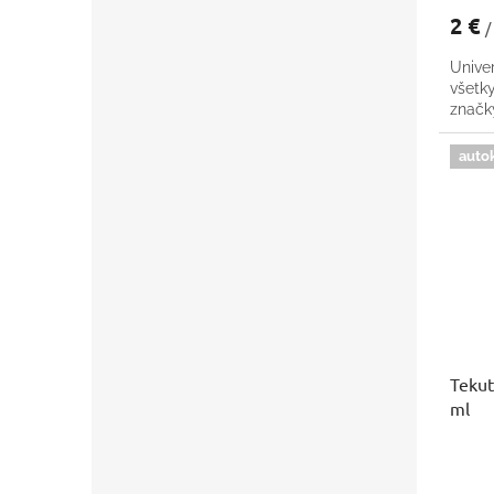
2 €
/
Univer
všetk
znač
auto
Tekut
ml