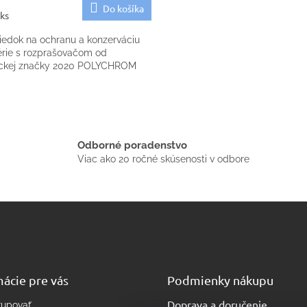
Do košíka
 ks
riedok na ochranu a konzerváciu
érie s rozprašovačom od
kej značky 2020 POLYCHROM
O
v
l
á
Odborné poradenstvo
d
Viac ako 20 ročné skúsenosti v odbore
a
c
i
e
p
r
v
k
y
ácie pre vás
Podmienky nákupu
v
ý
Doprava a doručenie
p
kupovať