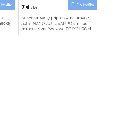
 košíka
Do košíka
7 €
/ ks
 a
Koncentrovaný prípravok na umytie
meckej
auta- NANO AUTOŠAMPÓN 1L, od
nemeckej značky 2020 POLYCHROM