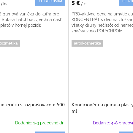
Do košíka
Do
€
5 €
/ ks
/ ks
á gumová vanička do kufra pre
PRO-aktívna pena na umytie au
i Splash hatchback, vrchná časť
KONCENTRÁT s dvoma zložkam
(plató v hornej pozícií)
všetky druhy nečistôt od neme
značky 2020 POLYCHROM
kozmetika
autokozmetika
č interiéru s rozprašovačom 500
Kondicionér na gumu a plast
ml
Dodanie: 1-3 pracovné dni
Dodanie: 4-8 pracov