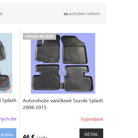
e
10
položiek celkom
rohože do auta
 Splash
Autorohože vaničkové Suzuki Splash
2008-2015
ných dní
Vypredané
DETAIL
 košíka
46 €
/ sada