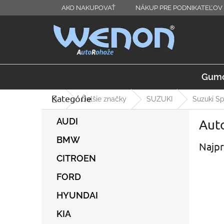
Prejsť
AKO NAKUPOVAŤ
NÁKUP PRE PODNIKATEĽOV 
na
obsah
Gumo
Kategórie
Preskočiť
Domov
Ďalšie značky
SUZUKI
Suzuki S
kategórie
B
AUDI
Auto
o
č
BMW
Najpr
n
ý
CITROEN
p
FORD
a
n
HYUNDAI
e
l
KIA