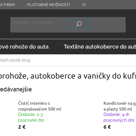
A FIRMY
PLATOBNÉ MOŽNOSTI
VRÁTENIE TOVARU
OD
vé rohože do auta
Textilné autokoberce do au
plash 2008-2015
rohože, autokoberce a vaničky do kuf
edávanejšie
Čistič interiéru s
Kondicionér na 
rozprašovačom 500 ml
a plasty 500 ml
Dodanie: 1-3
Dodanie: 4-8
pracovné dni
pracovných dní
2 €
6 €