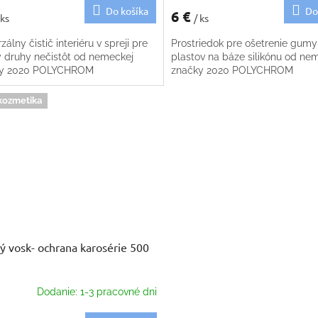
Do košíka
Do
6 €
 ks
/ ks
zálny čistič interiéru v spreji pre
Prostriedok pre ošetrenie gumy
y druhy nečistôt od nemeckej
plastov na báze silikónu od ne
ky 2020 POLYCHROM
značky 2020 POLYCHROM
kozmetika
ý vosk- ochrana karosérie 500
Dodanie: 1-3 pracovné dni