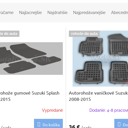
rúčame
Najlacnejšie
Najdrahšie
Najpredávanejšie
Abecedn
že do auta
rohože do auta
ohože gumové Suzuki Splash
Autorohože vaničkové Suzuki
-2015
2008-2015
Vypredané
Dodanie: 4-8 pracov
Do košíka
Do
€
36 €
/ sada
/ sada