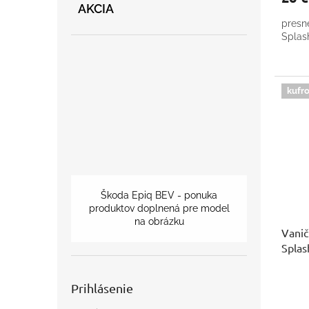
AKCIA
presn
Splas
kufro
Škoda Epiq BEV - ponuka
produktov doplnená pre model
na obrázku
Vanič
Splas
Prihlásenie