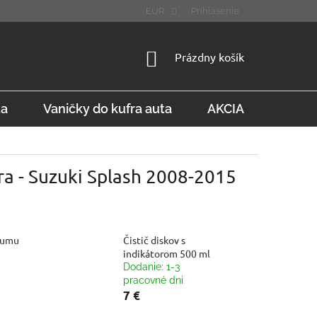
STÚPENIE OD ZMLUVY
FAQ
EUR
Prihlásenie
NÁKUPNÝ
Prázdny košík
KOŠÍK
ta
Vaničky do kufra auta
AKCIA
Konta
ra - Suzuki Splash 2008-2015
gumu
Čistič diskov s
indikátorom 500 ml
Dodanie: 1-3
pracovné dni
7 €