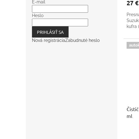
27 
E-mail
Presn
Heslo
Suzuk
kufra 
PRIHLÁSIŤ SA
Nová registrácia
Zabudnuté heslo
auto
Čisti
ml