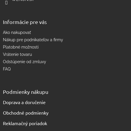
v
k
y
v
Informácie pre vás
ý
p
Ako nakupovať
i
s
Nákup pre podnikateľov a firmy
u
Platobné možnosti
Vrátenie tovaru
Odstúpenie od zmluvy
FAQ
Podmienky nákupu
Doprava a doručenie
Obchodné podmienky
Reklamačný poriadok