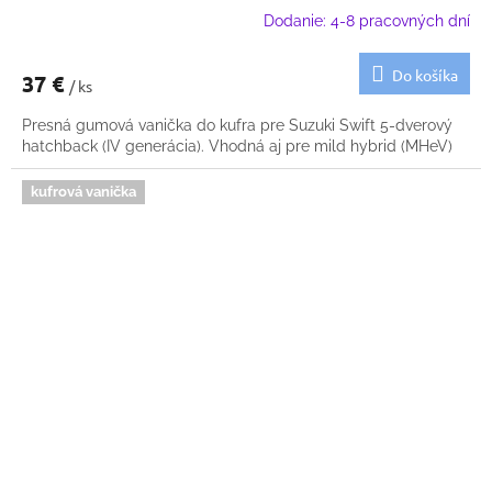
Dodanie: 4-8 pracovných dní
Do košíka
37 €
/ ks
Presná gumová vanička do kufra pre Suzuki Swift 5-dverový
hatchback (IV generácia). Vhodná aj pre mild hybrid (MHeV)
kufrová vanička