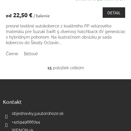
DETAIL
22,50 €
od
/ balenie
presné textilné autokoberce z kvalitného PP velúrového
materiálu pre Suzuki Swift 5-dverový hatchback (IV generácia)
s hybridným pohonom. Na ilustračnom obrázku je sada
kobercov do Škody Octavie....
Čierne
Béžové
15
položiek celkom
O
v
Z
l
á
á
d
p
a
ä
Kontakt
c
t
i
i
objednavky
@
autorohoze.sk
e
e
p
+421949666744
r
WENON.sk