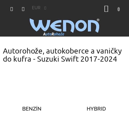
Prejsť
NÁKU
na
EUR
obsah
KOŠÍK
Autorohože, autokoberce a vaničky
do kufra - Suzuki Swift 2017-2024
BENZÍN
HYBRID