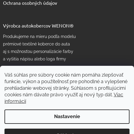
Ochrana osobných údajov
Výrobca autokobercov WENON®
Produkujeme na mieru podľa modelu
prémiové textilné koberce do auta
aj s možnosťou personalizácie farby
a vyšitia nápisu alebo loga firmy
Váš súhlas pre súbory cookie nám pomáha zlepšovať
funkcie, výkon a použiteľnosť pre pohodlné a vylepšené
prehliadanie webovej stránky. Súhlasom s profilujúcimi
cookies nám dávate právo využiť aj nový typ dát.
Viac
informácií
Vytvoril Shoptet
Nastavenie
Copyright 2026
WENON autorohože
. Všetky práva vyhradené.