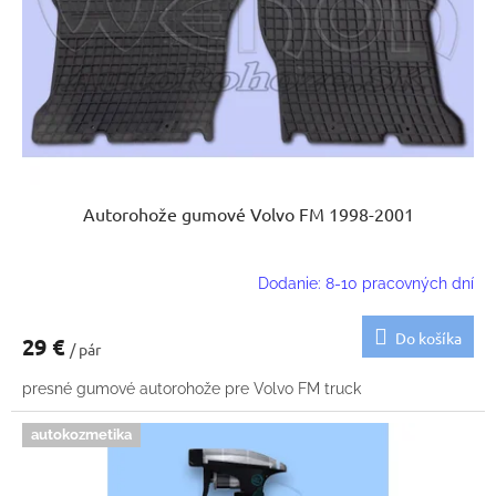
k
o
t
d
o
u
v
k
t
o
v
Autorohože gumové Volvo FM 1998-2001
Dodanie: 8-10 pracovných dní
Do košíka
29 €
/ pár
presné gumové autorohože pre Volvo FM truck
autokozmetika