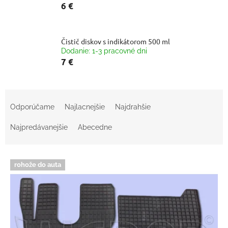
6 €
Čistič diskov s indikátorom 500 ml
Dodanie: 1-3 pracovné dni
7 €
R
a
Odporúčame
Najlacnejšie
Najdrahšie
d
e
Najpredávanejšie
Abecedne
n
i
V
e
rohože do auta
ý
p
p
r
i
o
s
d
p
u
r