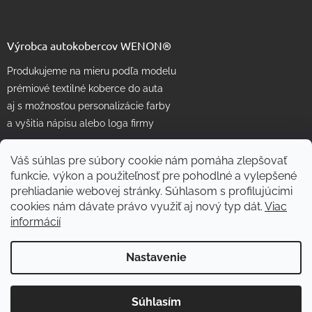
Výrobca autokobercov WENON®
Produkujeme na mieru podľa modelu
prémiové textilné koberce do auta
aj s možnosťou personalizácie farby
a vyšitia nápisu alebo loga firmy
Váš súhlas pre súbory cookie nám pomáha zlepšovať
funkcie, výkon a použiteľnosť pre pohodlné a vylepšené
prehliadanie webovej stránky. Súhlasom s profilujúcimi
cookies nám dávate právo využiť aj nový typ dát.
Viac
informácií
Vytvoril Shoptet
Nastavenie
Copyright 2026
WENON autorohože
. Všetky práva vyhradené.
Súhlasím
Skvelé
:
4.7
/
5
Upraviť nastavenie cookies