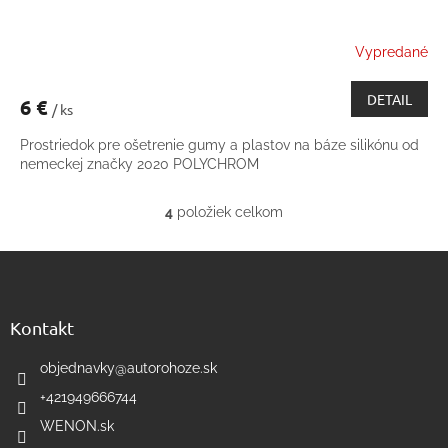
Vypredané
DETAIL
6 €
/ ks
Prostriedok pre ošetrenie gumy a plastov na báze silikónu od
nemeckej značky 2020 POLYCHROM
4
položiek celkom
O
v
Z
l
á
á
d
p
a
ä
Kontakt
c
t
i
i
objednavky
@
autorohoze.sk
e
e
p
+421949666744
r
WENON.sk
v