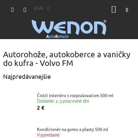
Prejsť
NÁKU
na
EUR
obsah
KOŠÍK
Autorohože, autokoberce a vaničky
do kufra - Volvo FM
Najpredávanejšie
Čistič interiéru s rozprašovačom 500 ml
Dodanie: 1-3 pracovné dni
2 €
Kondicionér na gumu a plasty 500 ml
Vypredané