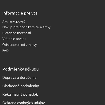
k
y
v
Informácie pre vás
ý
p
Ako nakupovať
i
s
Nákup pre podnikateľov a firmy
u
Platobné možnosti
Vrátenie tovaru
Odstúpenie od zmluvy
FAQ
Podmienky nákupu
Doprava a doručenie
Obchodné podmienky
Reklamačný poriadok
Ochrana osobných údajov