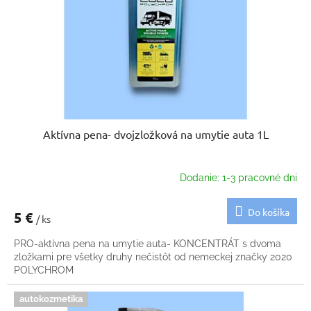
k
o
t
d
o
u
v
k
t
o
v
Aktívna pena- dvojzložková na umytie auta 1L
Dodanie: 1-3 pracovné dni
Do košíka
5 €
/ ks
PRO-aktívna pena na umytie auta- KONCENTRÁT s dvoma
zložkami pre všetky druhy nečistôt od nemeckej značky 2020
POLYCHROM
autokozmetika