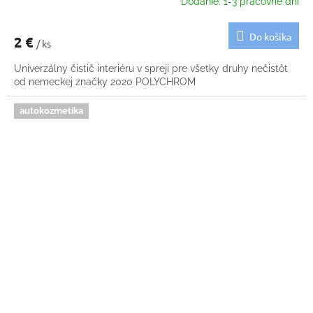
Dodanie: 1-3 pracovné dni
Do košíka
2 €
/ ks
Univerzálny čistič interiéru v spreji pre všetky druhy nečistôt
od nemeckej značky 2020 POLYCHROM
autokozmetika