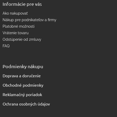
Informácie pre vás
ý
p
Ako nakupovať
i
s
Nákup pre podnikateľov a firmy
u
Platobné možnosti
Vrátenie tovaru
Odstúpenie od zmluvy
FAQ
Podmienky nákupu
Doprava a doručenie
Obchodné podmienky
Reklamačný poriadok
Ochrana osobných údajov