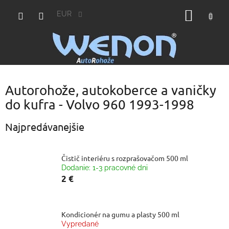
Prejsť
NÁKU
na
EUR
obsah
KOŠÍK
Autorohože, autokoberce a vaničky
do kufra - Volvo 960 1993-1998
Najpredávanejšie
Čistič interiéru s rozprašovačom 500 ml
Dodanie: 1-3 pracovné dni
2 €
Kondicionér na gumu a plasty 500 ml
Vypredané