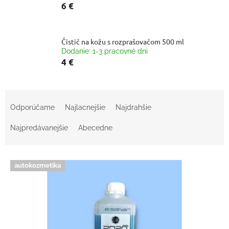
6 €
Čistič na kožu s rozprašovačom 500 ml
Dodanie: 1-3 pracovné dni
4 €
R
a
Odporúčame
Najlacnejšie
Najdrahšie
d
e
Najpredávanejšie
Abecedne
n
i
V
e
autokozmetika
ý
p
p
r
i
o
s
d
p
u
r