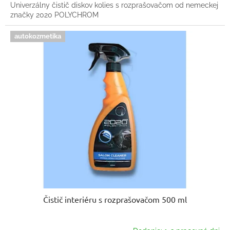
Univerzálny čistič diskov kolies s rozprašovačom od nemeckej
značky 2020 POLYCHROM
autokozmetika
Čistič interiéru s rozprašovačom 500 ml