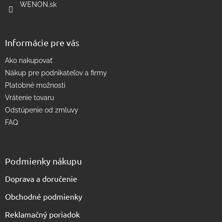
WENON.sk
v
k
y
v
Informácie pre vás
ý
p
Ako nakupovať
i
s
Nákup pre podnikateľov a firmy
u
Platobné možnosti
Vrátenie tovaru
Odstúpenie od zmluvy
FAQ
Podmienky nákupu
Doprava a doručenie
Obchodné podmienky
Reklamačný poriadok