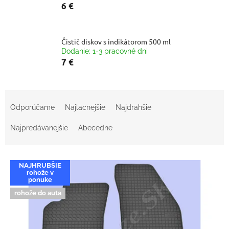
6 €
Čistič diskov s indikátorom 500 ml
Dodanie: 1-3 pracovné dni
7 €
R
a
Odporúčame
Najlacnejšie
Najdrahšie
d
e
Najpredávanejšie
Abecedne
n
i
V
e
NAJHRUBŠIE
ý
p
rohože v
p
ponuke
r
i
rohože do auta
o
s
d
p
u
r