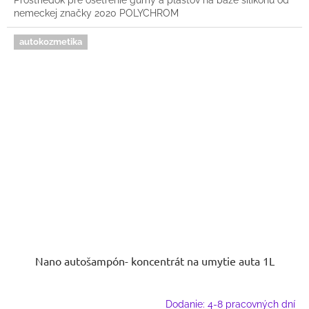
Prostriedok pre ošetrenie gumy a plastov na báze silikónu od
nemeckej značky 2020 POLYCHROM
autokozmetika
Nano autošampón- koncentrát na umytie auta 1L
Dodanie: 4-8 pracovných dní