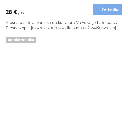
Do košíka
28 €
/ ks
Presná plastová vanička do kufra pre Volvo C 30 hatchback.
Presne kopíruje okraje kufra vozidla a má tiež zvýšený okraj
autokozmetika