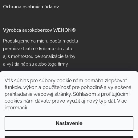
Ochrana osobných údajov
Výrobca autokobercov WENON®
Produkujeme na mieru podľa modelu
prémiové textilné koberce do auta
aj s možnosťou personalizácie farby
a vyšitia nápisu alebo loga firmy
Váš súhlas pre súbory cookie nám pomáha zlepšovať
funkcie, výkon a použiteľnosť pre pohodlné a vylepšené
prehliadanie webovej stránky. Súhlasom s profilujúcimi
cookies nám dávate právo využiť aj nový typ dát.
Viac
informácií
Vytvoril Shoptet
Nastavenie
Copyright 2026
WENON autorohože
. Všetky práva vyhradené.