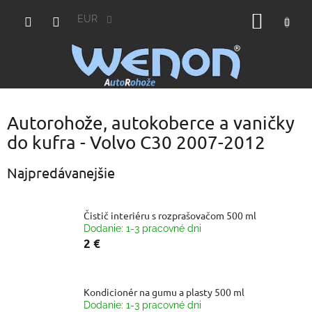
Prejsť
NÁKU
na
EUR
obsah
KOŠÍK
Autorohože, autokoberce a vaničky
do kufra - Volvo C30 2007-2012
Najpredávanejšie
Čistič interiéru s rozprašovačom 500 ml
Dodanie: 1-3 pracovné dni
2 €
Kondicionér na gumu a plasty 500 ml
Dodanie: 1-3 pracovné dni