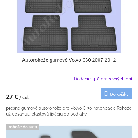
k
o
t
d
o
u
v
k
t
o
v
Autorohože gumové Volvo C30 2007-2012
Dodanie: 4-8 pracovných dní
Do košíka
27 €
/ sada
presné gumové autorohože pre Volvo C 30 hatchback. Rohože
už obsahujú plastovú fixáciu do podlahy
rohože do auta