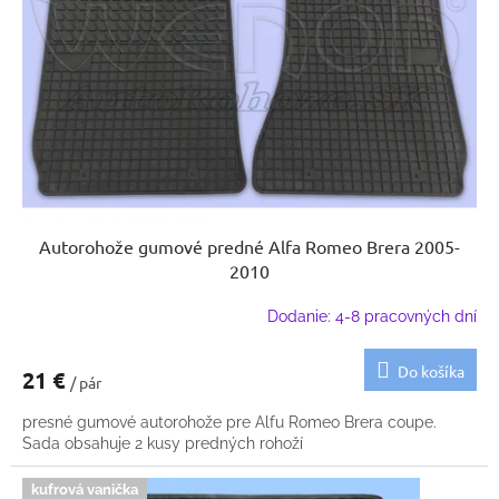
p
u
r
k
o
t
d
o
u
v
k
t
o
v
Autorohože gumové predné Alfa Romeo Brera 2005-
2010
Dodanie: 4-8 pracovných dní
Do košíka
21 €
/ pár
presné gumové autorohože pre Alfu Romeo Brera coupe.
Sada obsahuje 2 kusy predných rohoží
kufrová vanička