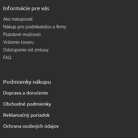
v
Informácie pre vás
ý
p
Ako nakupovať
i
s
Nákup pre podnikateľov a firmy
u
Platobné možnosti
Vrátenie tovaru
Odstúpenie od zmluvy
FAQ
Podmienky nákupu
Doprava a doručenie
Obchodné podmienky
Reklamačný poriadok
Ochrana osobných údajov