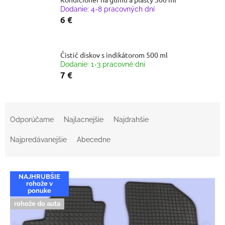
Dodanie: 4-8 pracovných dní
6 €
Čistič diskov s indikátorom 500 ml
Dodanie: 1-3 pracovné dni
7 €
R
a
Odporúčame
Najlacnejšie
Najdrahšie
d
e
Najpredávanejšie
Abecedne
n
i
V
e
NAJHRUBŠIE
ý
p
rohože v
p
ponuke
r
i
rohože do auta
o
s
d