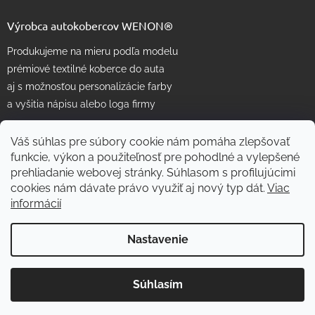
Výrobca autokobercov WENON®
Produkujeme na mieru podľa modelu
prémiové textilné koberce do auta
aj s možnosťou personalizácie farby
a vyšitia nápisu alebo loga firmy
Váš súhlas pre súbory cookie nám pomáha zlepšovať
funkcie, výkon a použiteľnosť pre pohodlné a vylepšené
prehliadanie webovej stránky. Súhlasom s profilujúcimi
cookies nám dávate právo využiť aj nový typ dát.
Viac
informácií
Vytvoril Shoptet
Nastavenie
Copyright 2026
WENON autorohože
. Všetky práva vyhradené.
Súhlasím
Skvelé
:
4.7
/
5
Upraviť nastavenie cookies
07.08.2026
RECENZIE