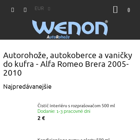
Prejsť
NÁKU
na
EUR
obsah
KOŠÍK
Autorohože, autokoberce a vaničky
do kufra - Alfa Romeo Brera 2005-
2010
Najpredávanejšie
Čistič interiéru s rozprašovačom 500 ml
Dodanie: 1-3 pracovné dni
2 €
Kondicionér na gumu a plasty 500 ml