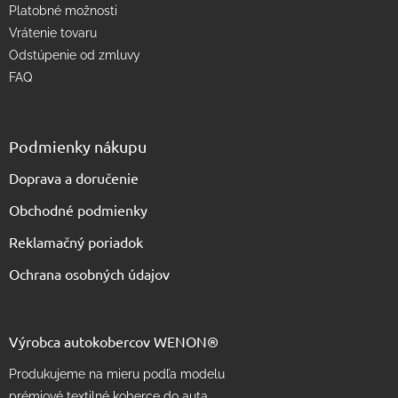
u
Platobné možnosti
Vrátenie tovaru
Odstúpenie od zmluvy
FAQ
Podmienky nákupu
Doprava a doručenie
Obchodné podmienky
Reklamačný poriadok
Ochrana osobných údajov
Výrobca autokobercov WENON®
Produkujeme na mieru podľa modelu
prémiové textilné koberce do auta