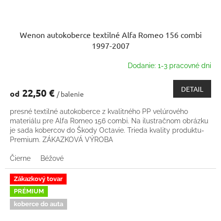
Wenon autokoberce textilné Alfa Romeo 156 combi
1997-2007
Dodanie: 1-3 pracovné dni
DETAIL
22,50 €
od
/ balenie
presné textilné autokoberce z kvalitného PP velúrového
materiálu pre Alfa Romeo 156 combi. Na ilustračnom obrázku
je sada kobercov do Škody Octavie. Trieda kvality produktu-
Premium. ZÁKAZKOVÁ VÝROBA
Čierne
Béžové
Zákazkový tovar
PRÉMIUM
koberce do auta