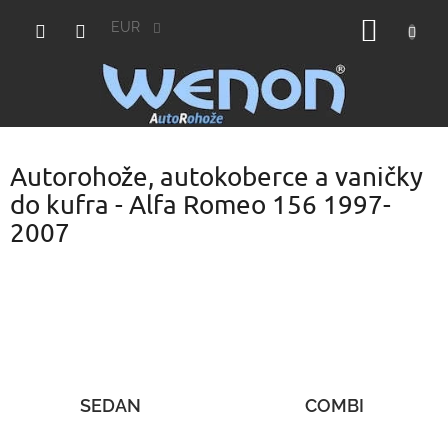
Prejsť
NÁKU
na
EUR
obsah
KOŠÍK
Autorohože, autokoberce a vaničky
do kufra - Alfa Romeo 156 1997-
2007
SEDAN
COMBI