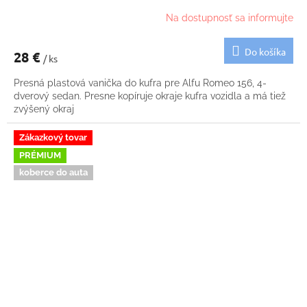
Na dostupnosť sa informujte
Do košíka
28 €
/ ks
Presná plastová vanička do kufra pre Alfu Romeo 156, 4-
dverový sedan. Presne kopíruje okraje kufra vozidla a má tiež
zvýšený okraj
Zákazkový tovar
PRÉMIUM
koberce do auta