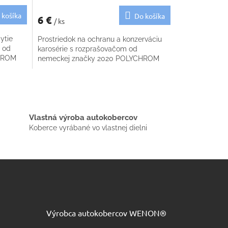
 košíka
Do košíka
6 €
/ ks
ytie
Prostriedok na ochranu a konzerváciu
 od
karosérie s rozprašovačom od
CHROM
nemeckej značky 2020 POLYCHROM
Vlastná výroba autokobercov
Koberce vyrábané vo vlastnej dielni
Výrobca autokobercov WENON®