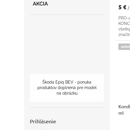
AKCIA
5 €
/
PRO-a
KONCE
všetk
znač
auto
Škoda Epiq BEV - ponuka
produktov doplnená pre model
na obrázku
Kondi
ml
Prihlásenie