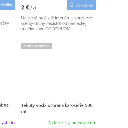
 košíka
Do košíka
2 €
/ ks
s
Univerzálny čistič interiéru v spreji pre
načky
všetky druhy nečistôt od nemeckej
značky 2020 POLYCHROM
autokozmetika
t na
Tekutý vosk- ochrana karosérie 500
ml
ných dní
Dodanie: 1-3 pracovné dni