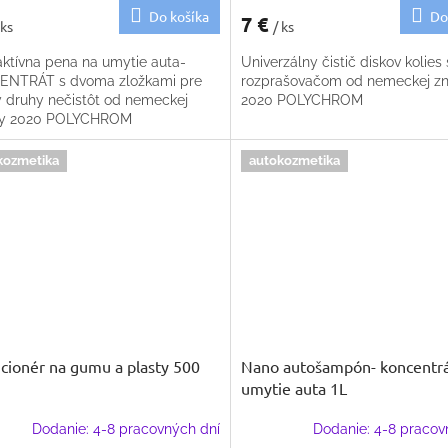
Do košíka
Do
7 €
 ks
/ ks
ktívna pena na umytie auta-
Univerzálny čistič diskov kolies 
NTRÁT s dvoma zložkami pre
rozprašovačom od nemeckej z
y druhy nečistôt od nemeckej
2020 POLYCHROM
ky 2020 POLYCHROM
kozmetika
autokozmetika
cionér na gumu a plasty 500
Nano autošampón- koncentrá
umytie auta 1L
Dodanie: 4-8 pracovných dní
Dodanie: 4-8 pracov