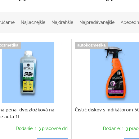
rúčame
Najlacnejšie
Najdrahšie
Najpredávanejšie
Abecedn
kozmetika
autokozmetika
na pena- dvojzložková na
Čistič diskov s indikátorom 5
e auta 1L
Dodanie: 1-3 pracovné dni
Dodanie: 1-3 prac