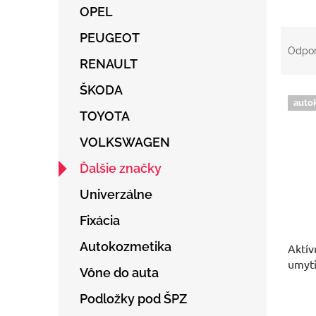
OPEL
R
PEUGEOT
a
Odpo
d
RENAULT
e
ŠKODA
V
n
auto
ý
i
TOYOTA
p
e
i
p
VOLKSWAGEN
s
r
Ďalšie značky
p
o
r
d
Univerzálne
o
u
d
k
Fixácia
u
t
Autokozmetika
Aktív
k
o
umyti
t
v
Vône do auta
o
v
Podložky pod ŠPZ