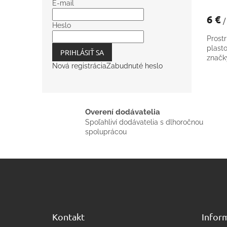
E-mail
6 €
/
Heslo
Prost
plast
PRIHLÁSIŤ SA
znač
Nová registrácia
Zabudnuté heslo
Overení dodávatelia
Spoľahliví dodávatelia s dlhoročnou
spoluprácou
Z
á
p
ä
t
Kontakt
Inform
i