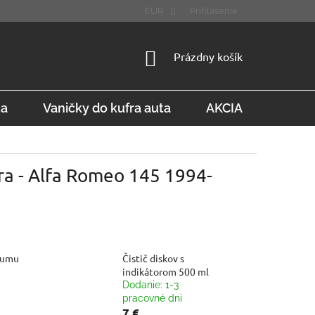
STÚPENIE OD ZMLUVY
FAQ
EUR
Prihlásenie
NÁKUPNÝ
Prázdny košík
KOŠÍK
ta
Vaničky do kufra auta
AKCIA
Konta
ra - Alfa Romeo 145 1994-
gumu
Čistič diskov s
indikátorom 500 ml
Dodanie: 1-3
pracovné dni
7 €