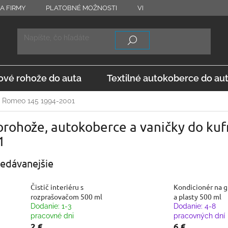
A FIRMY
PLATOBNÉ MOŽNOSTI
VRÁTENIE TOVARU
OD
vé rohože do auta
Textilné autokoberce do au
a Romeo 145 1994-2001
rohože, autokoberce a vaničky do kuf
1
edávanejšie
Čistič interiéru s
Kondicionér na 
rozprašovačom 500 ml
a plasty 500 ml
Dodanie: 1-3
Dodanie: 4-8
pracovné dni
pracovných dní
2 €
6 €