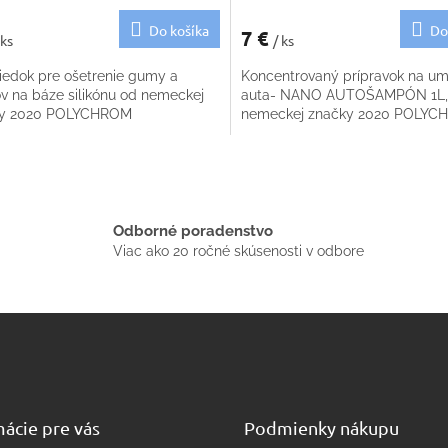
Do košíka
Do
7 €
 ks
/ ks
riedok pre ošetrenie gumy a
Koncentrovaný prípravok na um
ov na báze silikónu od nemeckej
auta- NANO AUTOŠAMPÓN 1L,
ky 2020 POLYCHROM
nemeckej značky 2020 POLY
O
v
l
á
Odborné poradenstvo
d
Viac ako 20 ročné skúsenosti v odbore
a
c
i
e
p
r
v
k
y
ácie pre vás
Podmienky nákupu
v
ý