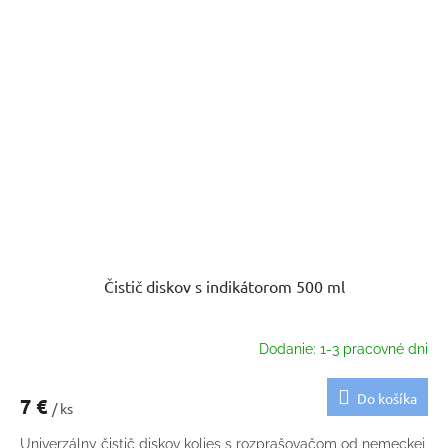
Čistič diskov s indikátorom 500 ml
Dodanie: 1-3 pracovné dni
Do košíka
7 €
/ ks
Univerzálny čistič diskov kolies s rozprašovačom od nemeckej