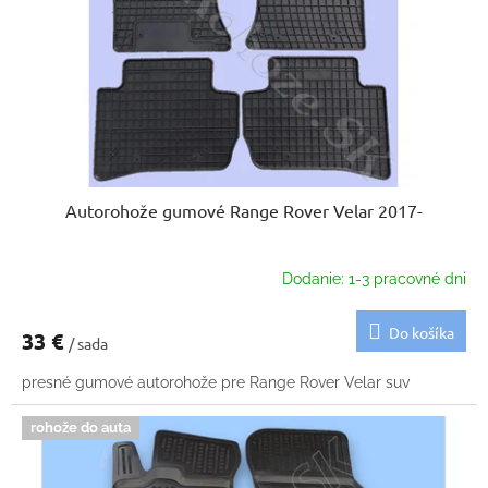
k
o
t
d
o
u
v
k
t
o
v
Autorohože gumové Range Rover Velar 2017-
Dodanie: 1-3 pracovné dni
Do košíka
33 €
/ sada
presné gumové autorohože pre Range Rover Velar suv
rohože do auta