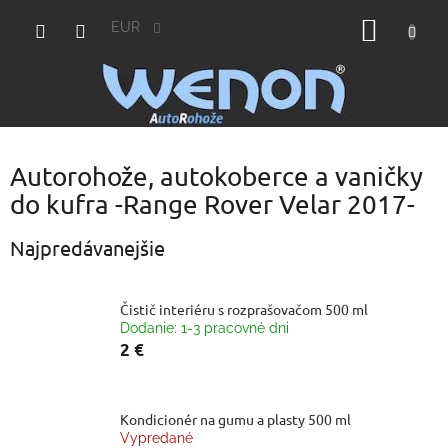
Prejsť
NÁKU
na
EUR
obsah
KOŠÍK
Autorohože, autokoberce a vaničky
do kufra -Range Rover Velar 2017-
Najpredávanejšie
Čistič interiéru s rozprašovačom 500 ml
Dodanie: 1-3 pracovné dni
2 €
Kondicionér na gumu a plasty 500 ml
Vypredané