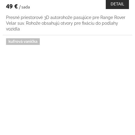
DETAIL
49 €
/ sada
Presné priestorové 3D autorohože pasujúce pre Range Rover
Velar suv. Rohože obsahujú otvory pre fixáciu do podlahy
vozidla
kufrová vanička