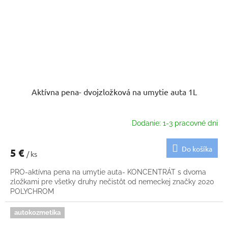
Aktívna pena- dvojzložková na umytie auta 1L
Dodanie: 1-3 pracovné dni
Do košíka
5 €
/ ks
PRO-aktívna pena na umytie auta- KONCENTRÁT s dvoma
zložkami pre všetky druhy nečistôt od nemeckej značky 2020
POLYCHROM
autokozmetika