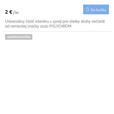
Do košíka
2 €
/ ks
Univerzálny čistič interiéru v spreji pre všetky druhy nečistôt
od nemeckej značky 2020 POLYCHROM
autokozmetika