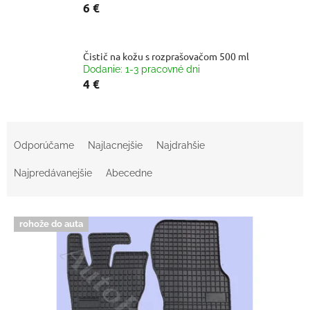
6 €
Čistič na kožu s rozprašovačom 500 ml
Dodanie: 1-3 pracovné dni
4 €
R
a
Odporúčame
Najlacnejšie
Najdrahšie
d
e
Najpredávanejšie
Abecedne
n
i
V
e
rohože do auta
ý
p
p
r
i
o
s
d
p
u
r