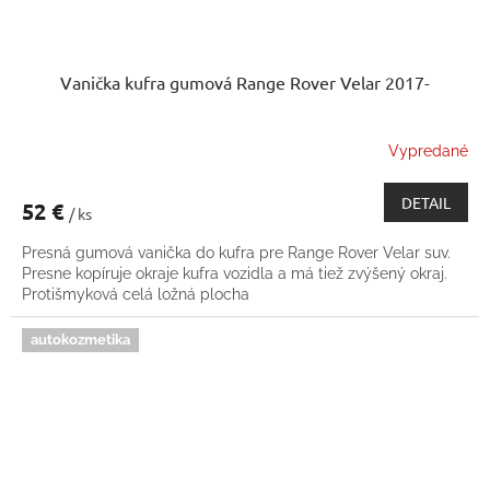
Vanička kufra gumová Range Rover Velar 2017-
Vypredané
DETAIL
52 €
/ ks
Presná gumová vanička do kufra pre Range Rover Velar suv.
Presne kopíruje okraje kufra vozidla a má tiež zvýšený okraj.
Protišmyková celá ložná plocha
autokozmetika