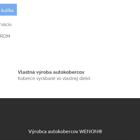
 košíka
rváciu
CHROM
Vlastná výroba autokobercov
Koberce vyrábané vo vlastnej dielni
Výrobca autokobercov WENON®