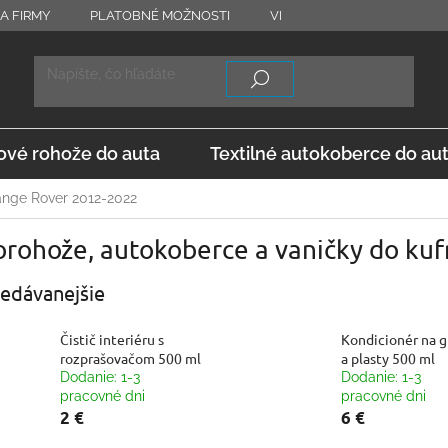
A FIRMY
PLATOBNÉ MOŽNOSTI
VRÁTENIE TOVARU
OD
vé rohože do auta
Textilné autokoberce do au
nge Rover 2012-2022
orohože, autokoberce a vaničky do ku
edávanejšie
Čistič interiéru s
Kondicionér na 
rozprašovačom 500 ml
a plasty 500 ml
Dodanie: 1-3
Dodanie: 1-3
pracovné dni
pracovné dni
2 €
6 €