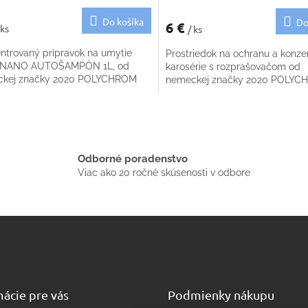
Do košíka
Do
6 €
 ks
/ ks
ntrovaný prípravok na umytie
Prostriedok na ochranu a konze
- NANO AUTOŠAMPÓN 1L, od
karosérie s rozprašovačom od
kej značky 2020 POLYCHROM
nemeckej značky 2020 POLY
O
v
l
á
Odborné poradenstvo
d
Viac ako 20 ročné skúsenosti v odbore
a
c
i
e
p
r
v
k
y
ácie pre vás
Podmienky nákupu
v
ý