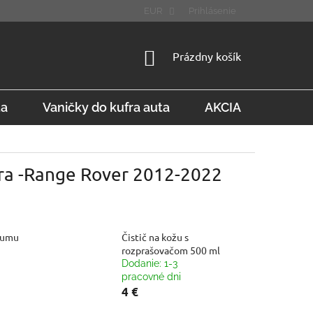
STÚPENIE OD ZMLUVY
FAQ
EUR
Prihlásenie
NÁKUPNÝ
Prázdny košík
KOŠÍK
ta
Vaničky do kufra auta
AKCIA
Konta
fra -Range Rover 2012-2022
gumu
Čistič na kožu s
rozprašovačom 500 ml
Dodanie: 1-3
pracovné dni
4 €