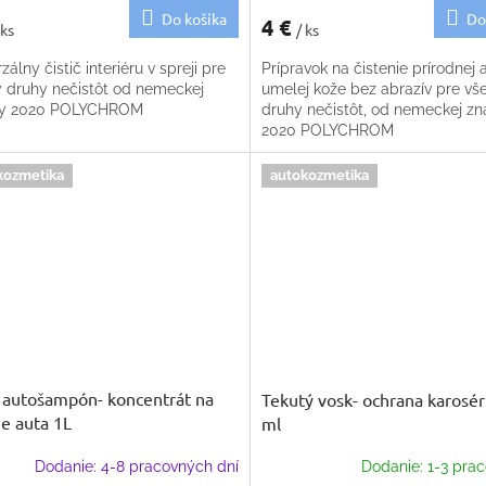
Do košíka
Do
4 €
 ks
/ ks
zálny čistič interiéru v spreji pre
Prípravok na čistenie prírodnej 
y druhy nečistôt od nemeckej
umelej kože bez abrazív pre vš
ky 2020 POLYCHROM
druhy nečistôt, od nemeckej z
2020 POLYCHROM
kozmetika
autokozmetika
autošampón- koncentrát na
Tekutý vosk- ochrana karosér
e auta 1L
ml
Dodanie: 4-8 pracovných dní
Dodanie: 1-3 prac