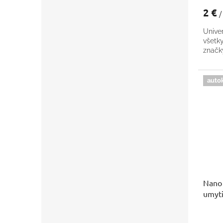
2 €
/
Univer
všetk
znač
auto
Nano 
umyti