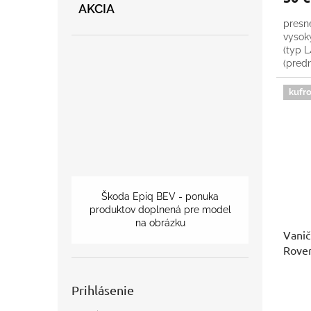
AKCIA
presn
vysok
(typ L
(predn
kufro
Škoda Epiq BEV - ponuka
produktov doplnená pre model
na obrázku
Vanič
Rove
Prihlásenie