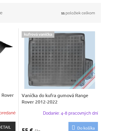
e
11
položiek celkom
kufrová vanička
 Rover
Vanička do kufra gumová Range
Rover 2012-2022
predané
Dodanie: 4-8 pracovných dní
ETAIL
Do košíka
55 €
/ ks