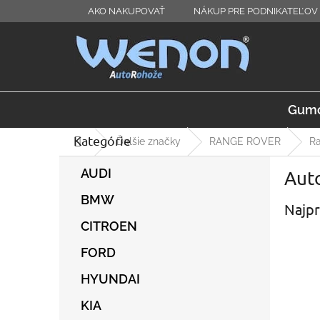
Prejsť
AKO NAKUPOVAŤ
NÁKUP PRE PODNIKATEĽOV 
na
obsah
Gumo
Kategórie
Preskočiť
Domov
Ďalšie značky
RANGE ROVER
Ra
kategórie
B
AUDI
Aut
o
č
BMW
Najpr
n
ý
CITROEN
p
FORD
a
n
HYUNDAI
e
l
KIA