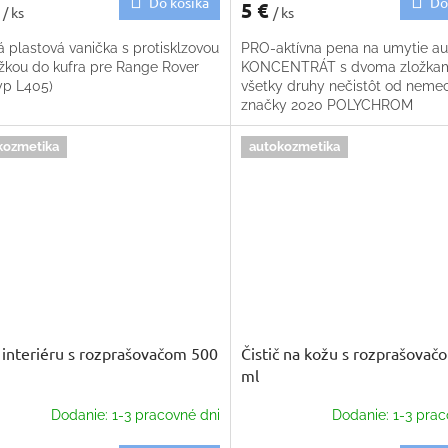
Do košíka
Do
€
5 €
/ ks
/ ks
 plastová vanička s protisklzovou
PRO-aktívna pena na umytie au
žkou do kufra pre Range Rover
KONCENTRÁT s dvoma zložkam
yp L405)
všetky druhy nečistôt od neme
značky 2020 POLYCHROM
kozmetika
autokozmetika
č interiéru s rozprašovačom 500
Čistič na kožu s rozprašovač
ml
Dodanie: 1-3 pracovné dni
Dodanie: 1-3 prac