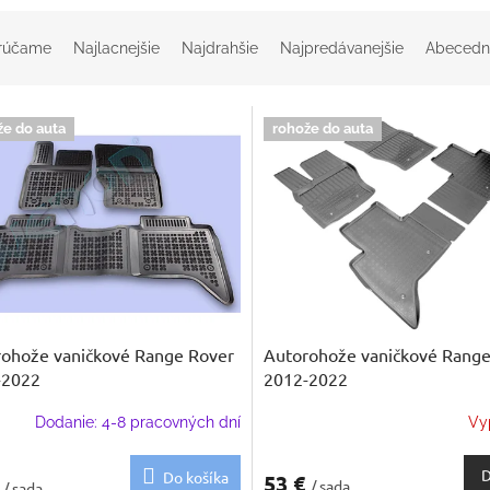
rúčame
Najlacnejšie
Najdrahšie
Najpredávanejšie
Abecedn
že do auta
rohože do auta
ohože vaničkové Range Rover
Autorohože vaničkové Range
-2022
2012-2022
Dodanie: 4-8 pracovných dní
Vy
D
Do košíka
53 €
€
/ sada
/ sada