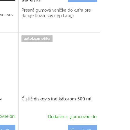
Presná gumová vanička do kufra pre
ver suv
Range Rover suv (typ L405)
autokozmetika
na
Čistič diskov s indikátorom 500 ml
ovné dni
Dodanie: 1-3 pracovné dni