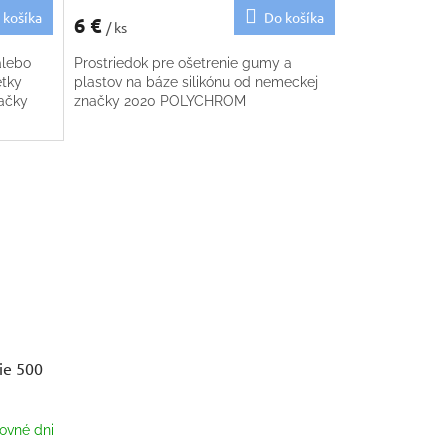
 košíka
Do košíka
6 €
/ ks
alebo
Prostriedok pre ošetrenie gumy a
etky
plastov na báze silikónu od nemeckej
načky
značky 2020 POLYCHROM
ie 500
ovné dni