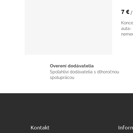
7 €
/
Konce
auta
nemec
Overení dodávatelia
Spoľahliví dodávatelia s dlhoročnou
spoluprácou
Z
á
p
ä
t
Kontakt
Inform
i