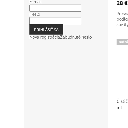
28 
E-mail
Presná
Heslo
podlo
suv (t
PRIHLÁSIŤ SA
Nová registrácia
Zabudnuté heslo
auto
Čisti
ml