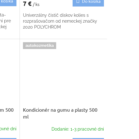
 košíka
Do košíka
7 €
/ ks
ta-
Univerzálny čistič diskov kolies s
i pre
rozprašovačom od nemeckej značky
ckej
2020 POLYCHROM
autokozmetika
om 500
Kondicionér na gumu a plasty 500
ml
ovné dni
Dodanie: 1-3 pracovné dni