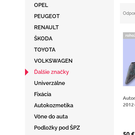
OPEL
R
a
Odpo
PEUGEOT
d
e
RENAULT
V
n
roho
ý
ŠKODA
i
p
e
TOYOTA
i
p
s
r
VOLKSWAGEN
p
o
r
d
Ďalšie značky
o
u
Univerzálne
d
k
u
t
Fixácia
Autor
k
o
2012
t
v
Autokozmetika
o
Vône do auta
v
Podložky pod ŠPZ
50 