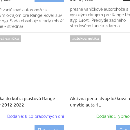
presné vaničkové autorohože s
é vaničkové autorohože s
vysokým okrajom pre Range Ro
ým okrajom pre Range Rover suv
(typ L405). Prekrytie zadného
405). Sada obsahuje 2 rady rohoží
stredového tunela zdarma
é + stredná)
vá vanička
autokozmetika
ka do kufra plastová Range
Aktívna pena- dvojzložková 
r 2012-2022
umytie auta 1L
Dodanie: 8-10 pracovných dní
Dodanie: 1-3 prac