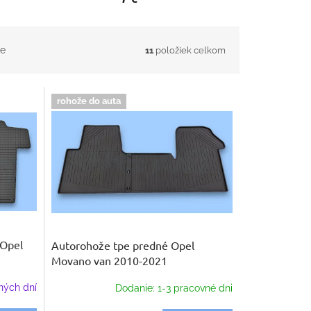
e
11
položiek celkom
rohože do auta
Opel
Autorohože tpe predné Opel
Movano van 2010-2021
ných dní
Dodanie: 1-3 pracovné dni