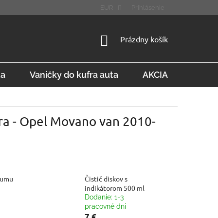
STÚPENIE OD ZMLUVY
FAQ
EUR
Prihlásenie
NÁKUPNÝ
Prázdny košík
KOŠÍK
ta
Vaničky do kufra auta
AKCIA
Konta
ra - Opel Movano van 2010-
gumu
Čistič diskov s
indikátorom 500 ml
Dodanie: 1-3
pracovné dni
7 €