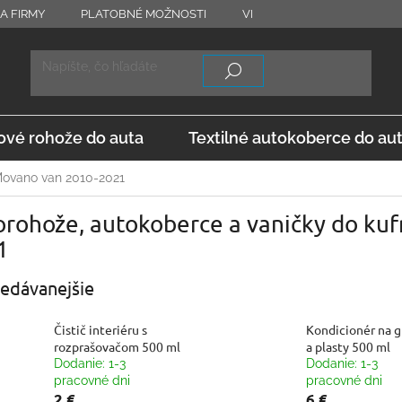
A FIRMY
PLATOBNÉ MOŽNOSTI
VRÁTENIE TOVARU
OD
vé rohože do auta
Textilné autokoberce do au
ovano van 2010-2021
rohože, autokoberce a vaničky do kuf
1
edávanejšie
Čistič interiéru s
Kondicionér na 
rozprašovačom 500 ml
a plasty 500 ml
Dodanie: 1-3
Dodanie: 1-3
pracovné dni
pracovné dni
2 €
6 €