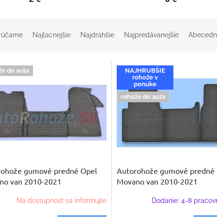
rúčame
Najlacnejšie
Najdrahšie
Najpredávanejšie
Abecedn
že do auta
NAJHRUBŠIE
rohože v
ponuke
rohože do auta
rohože gumové predné Opel
Autorohože gumové predné 
no van 2010-2021
Movano van 2010-2021
Na dostupnosť sa informujte
Dodanie: 4-8 pracov