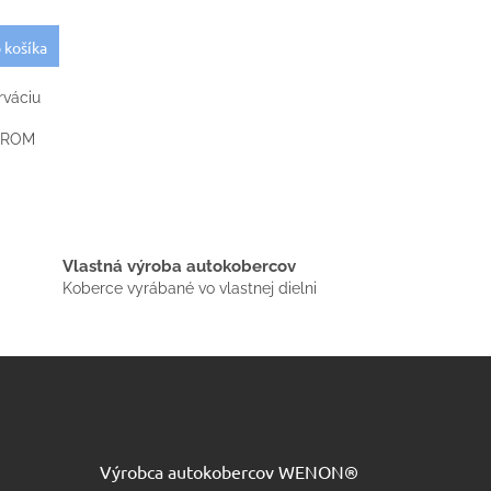
 košíka
rváciu
CHROM
Vlastná výroba autokobercov
Koberce vyrábané vo vlastnej dielni
Výrobca autokobercov WENON®