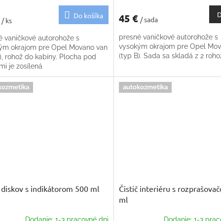
D
Do košíka
45 €
€
/ sada
/ ks
presné vaničkové autorohože s
é vaničkové autorohože s
vysokým okrajom pre Opel Mov
ým okrajom pre Opel Movano van
(typ B). Sada sa skladá z 2 roho
), rohož do kabíny. Plocha pod
i je zosílená
kozmetika
autokozmetika
č diskov s indikátorom 500 ml
Čistič interiéru s rozprašov
ml
Dodanie: 1-3 pracovné dni
Dodanie: 1-3 prac