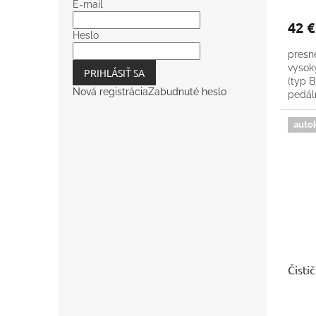
E-mail
42 
Heslo
presn
vysok
PRIHLÁSIŤ SA
(typ B
Nová registrácia
Zabudnuté heslo
pedálm
auto
Čisti