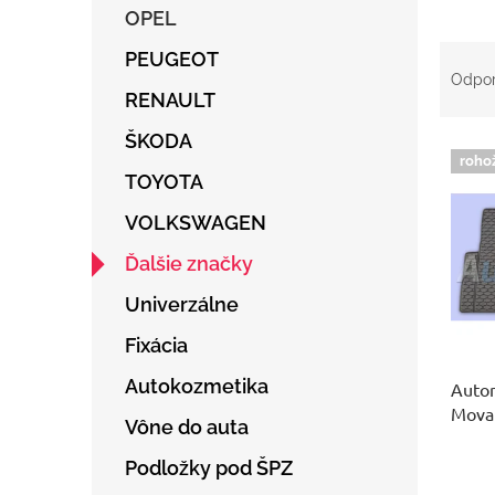
OPEL
R
PEUGEOT
a
Odpo
d
RENAULT
e
ŠKODA
V
n
roho
ý
i
TOYOTA
p
e
i
p
VOLKSWAGEN
s
r
Ďalšie značky
p
o
r
d
Univerzálne
o
u
d
k
Fixácia
u
t
Autokozmetika
Auto
k
o
Mova
t
v
Vône do auta
o
v
Podložky pod ŠPZ