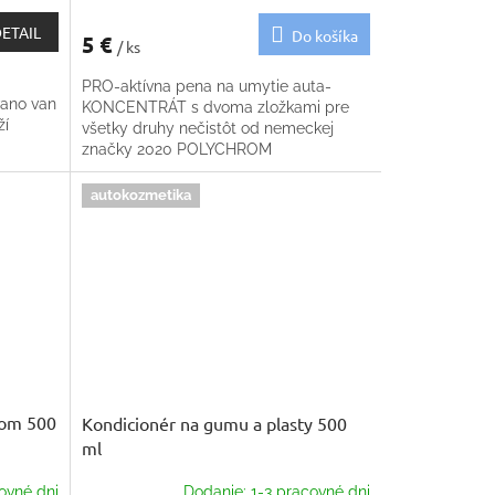
ETAIL
Do košíka
5 €
/ ks
PRO-aktívna pena na umytie auta-
ano van
KONCENTRÁT s dvoma zložkami pre
ží
všetky druhy nečistôt od nemeckej
značky 2020 POLYCHROM
autokozmetika
ačom 500
Kondicionér na gumu a plasty 500
ml
ovné dni
Dodanie: 1-3 pracovné dni