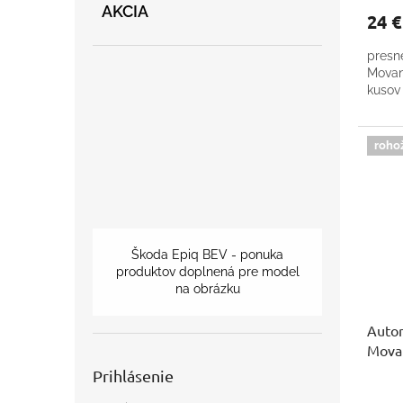
AKCIA
24 
presn
Movan
kusov 
roho
Škoda Epiq BEV - ponuka
produktov doplnená pre model
na obrázku
Autor
Mova
Prihlásenie