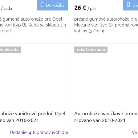
Do košíka
Do
€
26 €
/ sada
/ pár
é gumené autorohože pre Opel
presné gumové autorohože pre
o van (typ B). Sada sa skladá z 3
Movano van (typ B), predná roh
rohoží
kabíny (3 časti)
že do auta
rohože do auta
ohože vaničkové predné Opel
Autorohože vaničkové predn
no van 2010-2021
Movano van 2010-2021
Dodanie: 4-8 pracovných dní
Vy