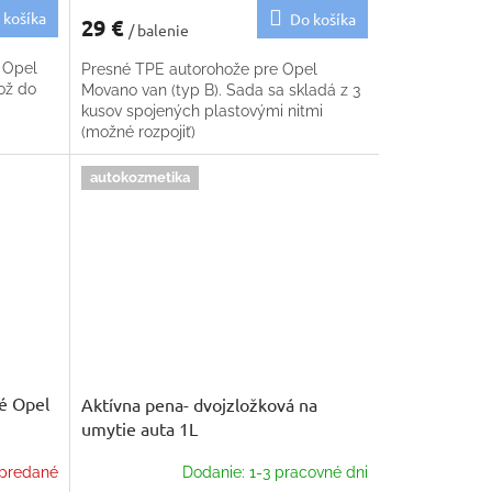
 košíka
Do košíka
29 €
/ balenie
 Opel
Presné TPE autorohože pre Opel
ož do
Movano van (typ B). Sada sa skladá z 3
kusov spojených plastovými nitmi
(možné rozpojiť)
autokozmetika
é Opel
Aktívna pena- dvojzložková na
umytie auta 1L
predané
Dodanie: 1-3 pracovné dni