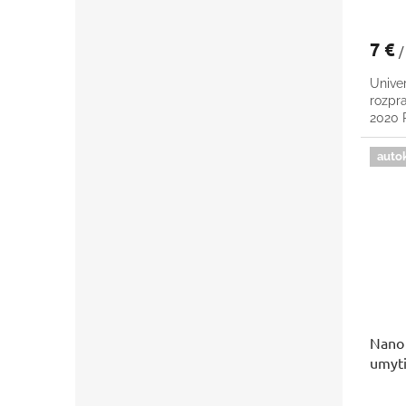
7 €
/
Univer
rozpr
2020
auto
Nano 
umyti