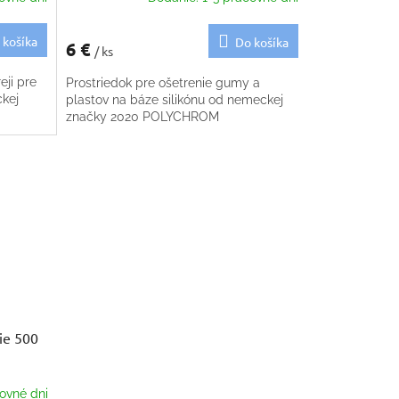
 košíka
Do košíka
6 €
/ ks
eji pre
Prostriedok pre ošetrenie gumy a
ckej
plastov na báze silikónu od nemeckej
značky 2020 POLYCHROM
ie 500
ovné dni