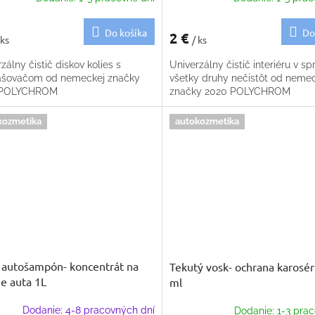
Do košíka
Do
2 €
 ks
/ ks
zálny čistič diskov kolies s
Univerzálny čistič interiéru v spr
ašovačom od nemeckej značky
všetky druhy nečistôt od neme
 POLYCHROM
značky 2020 POLYCHROM
kozmetika
autokozmetika
autošampón- koncentrát na
Tekutý vosk- ochrana karosér
e auta 1L
ml
Dodanie: 4-8 pracovných dní
Dodanie: 1-3 prac