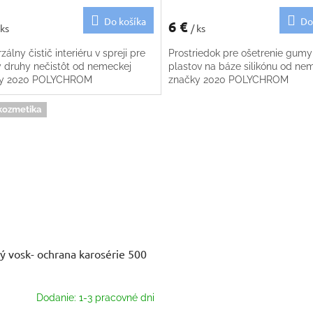
Do košíka
Do
6 €
 ks
/ ks
zálny čistič interiéru v spreji pre
Prostriedok pre ošetrenie gumy
y druhy nečistôt od nemeckej
plastov na báze silikónu od ne
ky 2020 POLYCHROM
značky 2020 POLYCHROM
kozmetika
ý vosk- ochrana karosérie 500
Dodanie: 1-3 pracovné dni