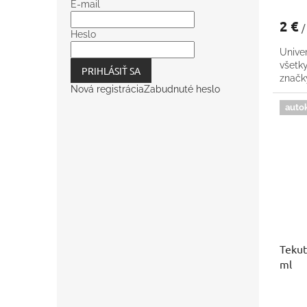
E-mail
2 €
/
Heslo
Univer
všetk
PRIHLÁSIŤ SA
znač
Nová registrácia
Zabudnuté heslo
auto
Tekut
ml