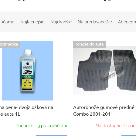
rúčame
Najlacnejšie
Najdrahšie
Najpredávanejšie
Abecedn
kozmetika
rohože do auta
na pena- dvojzložková na
Autorohože gumové predné 
e auta 1L
Combo 2001-2011
Dodanie: 1-3 pracovné dni
Na dostupnosť sa in