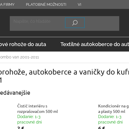
A FIRMY
PLATOBNÉ MOŽNOSTI
VRÁTENIE TOVARU
OD
vé rohože do auta
Textilné autokoberce do au
ombo van 2001-2011
rohože, autokoberce a vaničky do kuf
1
edávanejšie
Čistič interiéru s
Kondicionér na 
rozprašovačom 500 ml
a plasty 500 ml
Dodanie: 1-3
Dodanie: 1-3
pracovné dni
pracovné dni
2 €
6 €