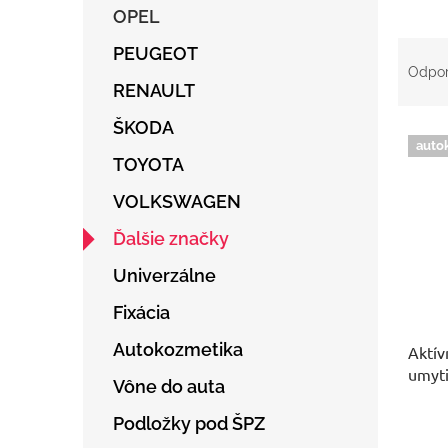
OPEL
R
PEUGEOT
a
Odpo
d
RENAULT
e
ŠKODA
V
n
auto
ý
i
TOYOTA
p
e
i
p
VOLKSWAGEN
s
r
Ďalšie značky
p
o
r
d
Univerzálne
o
u
d
k
Fixácia
u
t
Autokozmetika
Aktív
k
o
umyti
t
v
Vône do auta
o
v
Podložky pod ŠPZ