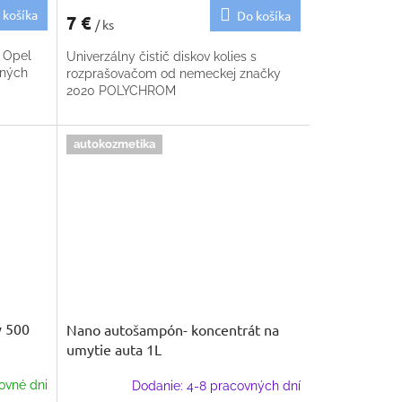
 košíka
Do košíka
7 €
/ ks
 Opel
Univerzálny čistič diskov kolies s
dných
rozprašovačom od nemeckej značky
2020 POLYCHROM
autokozmetika
y 500
Nano autošampón- koncentrát na
umytie auta 1L
ovné dni
Dodanie: 4-8 pracovných dní