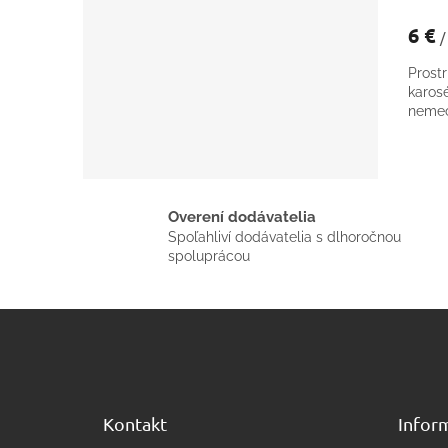
6 €
/
Prost
karos
nemec
Overení dodávatelia
Spoľahliví dodávatelia s dlhoročnou
spoluprácou
Z
á
p
ä
t
Kontakt
Inform
i