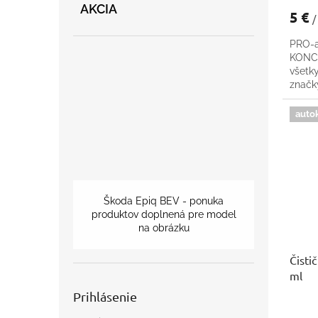
AKCIA
5 €
/
PRO-a
KONCE
všetk
znač
auto
Škoda Epiq BEV - ponuka
produktov doplnená pre model
na obrázku
Čisti
ml
Prihlásenie