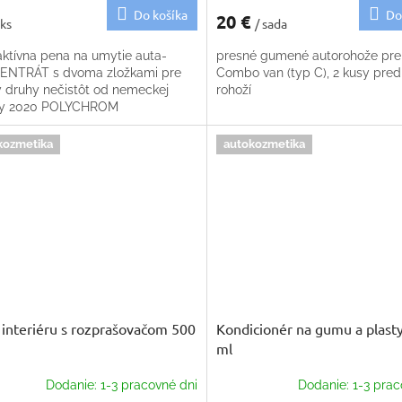
Do košíka
Do
20 €
 ks
/ sada
ktívna pena na umytie auta-
presné gumené autorohože pre
NTRÁT s dvoma zložkami pre
Combo van (typ C), 2 kusy pre
y druhy nečistôt od nemeckej
rohoží
ky 2020 POLYCHROM
kozmetika
autokozmetika
č interiéru s rozprašovačom 500
Kondicionér na gumu a plast
ml
Dodanie: 1-3 pracovné dni
Dodanie: 1-3 prac