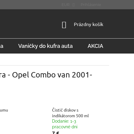
STÚPENIE OD ZMLUVY
FAQ
EUR
Prihlásenie
NÁKUPNÝ
Prázdny košík
KOŠÍK
ta
Vaničky do kufra auta
AKCIA
Konta
ra - Opel Combo van 2001-
gumu
Čistič diskov s
indikátorom 500 ml
Dodanie: 1-3
pracovné dni
7 €