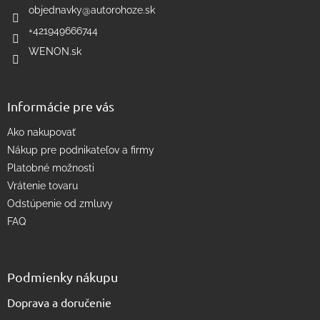
i
objednavky
@
autorohoze.sk
e
e
p
+421949666744
r
WENON.sk
v
k
y
v
Informácie pre vás
ý
p
Ako nakupovať
i
s
Nákup pre podnikateľov a firmy
u
Platobné možnosti
Vrátenie tovaru
Odstúpenie od zmluvy
FAQ
Podmienky nákupu
Doprava a doručenie