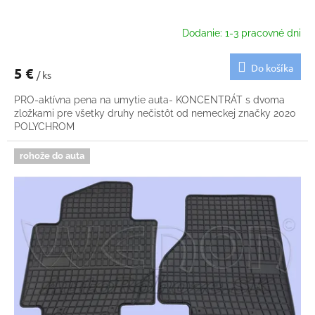
Dodanie: 1-3 pracovné dni
Do košíka
5 €
/ ks
PRO-aktívna pena na umytie auta- KONCENTRÁT s dvoma
zložkami pre všetky druhy nečistôt od nemeckej značky 2020
POLYCHROM
rohože do auta