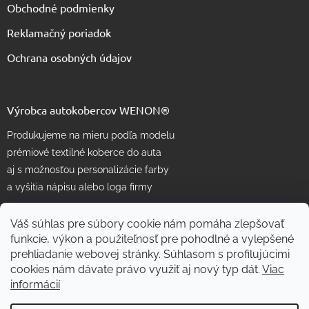
Obchodné podmienky
Reklamačný poriadok
Ochrana osobných údajov
Výrobca autokobercov WENON®
Produkujeme na mieru podľa modelu
prémiové textilné koberce do auta
aj s možnosťou personalizácie farby
a vyšitia nápisu alebo loga firmy
Váš súhlas pre súbory cookie nám pomáha zlepšovať
funkcie, výkon a použiteľnosť pre pohodlné a vylepšené
prehliadanie webovej stránky. Súhlasom s profilujúcimi
cookies nám dávate právo využiť aj nový typ dát.
Viac
informácií