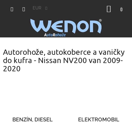
Prejsť
NÁKU
na
EUR
obsah
KOŠÍK
Autorohože, autokoberce a vaničky
do kufra - Nissan NV200 van 2009-
2020
BENZÍN, DIESEL
ELEKTROMOBIL