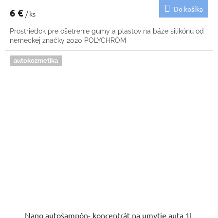
Do košíka
6 €
/ ks
Prostriedok pre ošetrenie gumy a plastov na báze silikónu od
nemeckej značky 2020 POLYCHROM
autokozmetika
Nano autošampón- koncentrát na umytie auta 1L