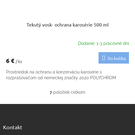
Tekutý vosk- ochrana karosérie 500 ml
Dodanie: 1-3 pracovné dni
Do košíka
6 €
/ ks
Prostriedok na ochranu a konzerváciu karosérie s
rozprašovačom od nemeckej značky 2020 POLYCHROM
7
položiek celkom
O
v
Z
l
á
á
d
p
a
ä
Kontakt
c
t
i