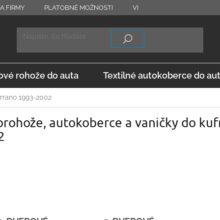
A FIRMY
PLATOBNÉ MOŽNOSTI
VRÁTENIE TOVARU
OD
vé rohože do auta
Textilné autokoberce do au
rrano 1993-2002
rohože, autokoberce a vaničky do kuf
2