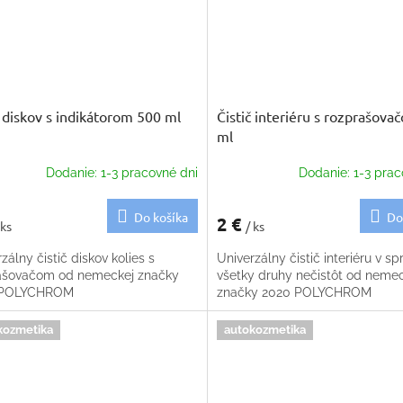
č diskov s indikátorom 500 ml
Čistič interiéru s rozprašov
ml
Dodanie: 1-3 pracovné dni
Dodanie: 1-3 prac
Do košíka
Do
2 €
 ks
/ ks
zálny čistič diskov kolies s
Univerzálny čistič interiéru v spr
ašovačom od nemeckej značky
všetky druhy nečistôt od neme
 POLYCHROM
značky 2020 POLYCHROM
kozmetika
autokozmetika