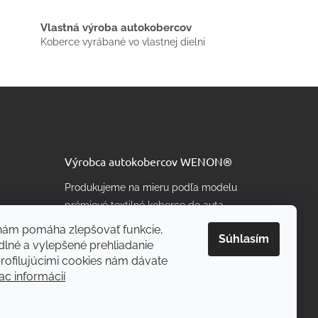
Vlastná výroba autokobercov
Koberce vyrábané vo vlastnej dielni
Výrobca autokobercov WENON®
Produkujeme na mieru podľa modelu
prémiové textilné koberce do auta
aj s možnosťou personalizácie farby
 nám pomáha zlepšovať funkcie,
Súhlasím
a vyšitia nápisu alebo loga firmy
dlné a vylepšené prehliadanie
rofilujúcimi cookies nám dávate
ac informácií