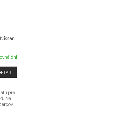
 Nissan
ovné dni
DETAIL
iálu pre
ad. Na
bercov
y