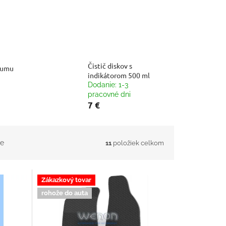
Čistič diskov s
gumu
indikátorom 500 ml
Dodanie: 1-3
pracovné dni
7 €
e
11
položiek celkom
Zákazkový tovar
rohože do auta