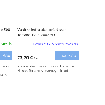
ie 500
Vanička kufra plastová Nissan
Terrano 1993-2002 5D
ovné dni
Dodanie: 8-10 pracovných dní
 košíka
Do košíka
23,70 €
/ ks
rváciu
Presná plastová vanička do kufra pre
Nissan Terrano 5-dverový offroad
CHROM