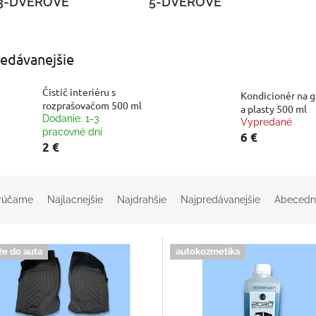
3-DVEROVÉ
5-DVEROVÉ
edávanejšie
Čistič interiéru s
Kondicionér na 
rozprašovačom 500 ml
a plasty 500 ml
Dodanie: 1-3
Vypredané
pracovné dni
6 €
2 €
rúčame
Najlacnejšie
Najdrahšie
Najpredávanejšie
Abecedn
že do auta
autokozmetika