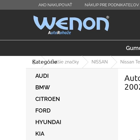
Prejsť
AKO NAKUPOVAŤ
NÁKUP PRE PODNIKATEĽOV 
na
obsah
Gumo
Kategórie
Preskočiť
Domov
Ďalšie značky
NISSAN
Nissan Te
kategórie
B
AUDI
Auto
o
č
200
BMW
n
ý
CITROEN
p
FORD
a
n
HYUNDAI
e
l
KIA