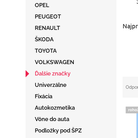
OPEL
PEUGEOT
Najpr
RENAULT
ŠKODA
TOYOTA
VOLKSWAGEN
Ďalšie značky
R
Univerzálne
a
Odpo
d
Fixácia
e
V
n
Autokozmetika
roho
ý
i
Vône do auta
p
e
i
p
Podložky pod ŠPZ
s
r