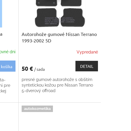
na
Autorohože gumové Nissan Terrano
1993-2002 5D
ovné dni
Vypredané
DETAIL
 košíka
50 €
/ sada
presné gumové autorohože s obšitím
ta-
syntetickou kožou pre Nissan Terrano
i pre
5-dverový offroad
ckej
autokozmetika