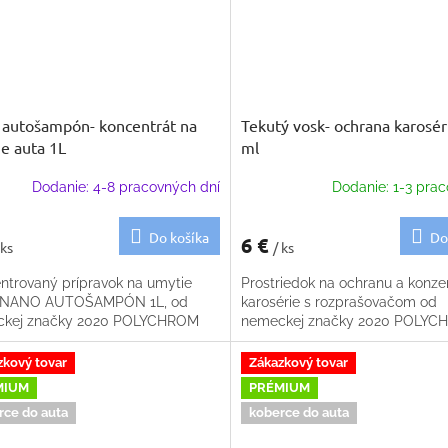
autošampón- koncentrát na
Tekutý vosk- ochrana karosér
e auta 1L
ml
Dodanie: 4-8 pracovných dní
Dodanie: 1-3 prac
Do košíka
Do
6 €
 ks
/ ks
ntrovaný prípravok na umytie
Prostriedok na ochranu a konze
- NANO AUTOŠAMPÓN 1L, od
karosérie s rozprašovačom od
kej značky 2020 POLYCHROM
nemeckej značky 2020 POLY
zkový tovar
Zákazkový tovar
MIUM
PRÉMIUM
rce do auta
koberce do auta