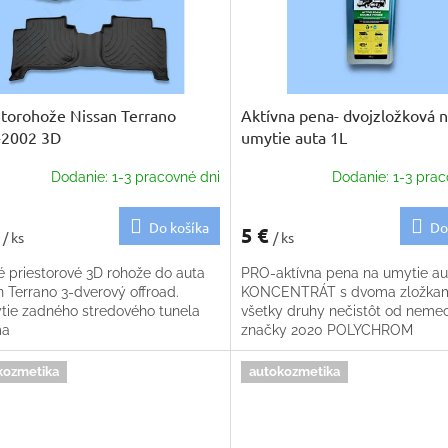
torohože Nissan Terrano
Aktívna pena- dvojzložková 
-2002 3D
umytie auta 1L
Dodanie: 1-3 pracovné dni
Dodanie: 1-3 prac
Do košíka
Do
€
5 €
/ ks
/ ks
é priestorové 3D rohože do auta
PRO-aktívna pena na umytie au
 Terrano 3-dverový offroad.
KONCENTRÁT s dvoma zložkam
ytie zadného stredového tunela
všetky druhy nečistôt od neme
ma
značky 2020 POLYCHROM
kozmetika
autokozmetika