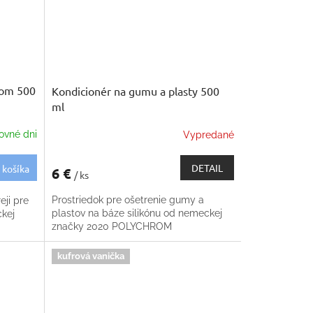
ačom 500
Kondicionér na gumu a plasty 500
ml
ovné dni
Vypredané
DETAIL
 košíka
6 €
/ ks
Prostriedok pre ošetrenie gumy a
eji pre
plastov na báze silikónu od nemeckej
ckej
značky 2020 POLYCHROM
kufrová vanička