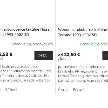
 autokoberce textilné Nissan
Wenon autokoberce textilné
no 1993-2002 3D
Terrano 1993-2002 5D
Dodanie: 1-3 pracovné dni
Dodanie: 1-3 prac
,50 €
22,50 €
od
DETAIL
nie
/ balenie
é textilné autokoberce z
presné textilné autokoberce z
tného PP velúrového materiálu pre
kvalitného PP velúrového mater
n Terrano 3-dverový offroad. Na
Nissan Terrano 5-dverový offro
račnom obrázku je sada kobercov
ilustračnom obrázku je sada ko
dy Octavie. Trieda kvality
do Škody Octavie. Trieda kvalit
tu- Premium....
e
Béžové
produktu- Premium....
Čierne
Béžové
O
v