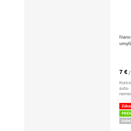
Nano 
umyti
7 €
/
Konce
auta
nemec
Záka
PRÉ
kobe