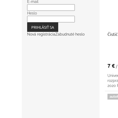
E-mail
Heslo
PRIHLÁSIŤ SA
Čisti
Nová registrácia
Zabudnuté heslo
7 €
/
Univer
rozpr
2020
auto