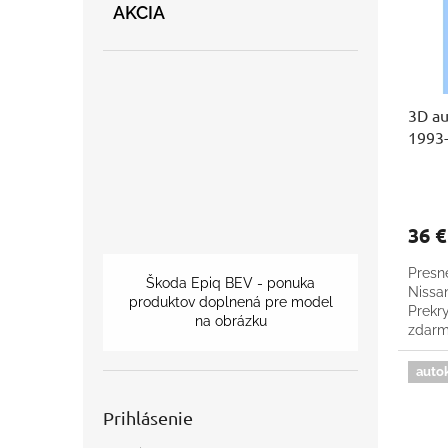
p
o
AKCIA
r
d
o
u
d
k
u
t
3D au
k
o
1993
t
v
o
v
36 
Presn
Škoda Epiq BEV - ponuka
Nissan
produktov doplnená pre model
Prekr
na obrázku
zdar
auto
Prihlásenie