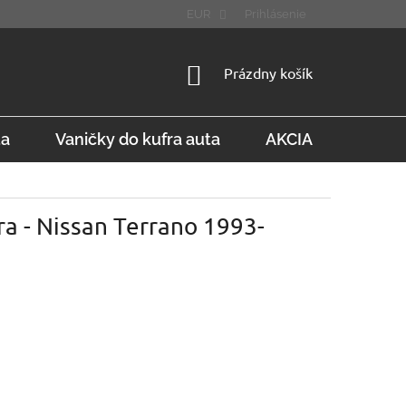
STÚPENIE OD ZMLUVY
FAQ
EUR
Prihlásenie
NÁKUPNÝ
Prázdny košík
KOŠÍK
ta
Vaničky do kufra auta
AKCIA
Konta
ra - Nissan Terrano 1993-