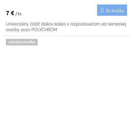
Do košíka
7 €
/ ks
Univerzálny čistič diskov kolies s rozprašovačom od nemeckej
značky 2020 POLYCHROM
autokozmetika