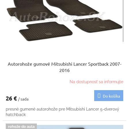
p
u
r
k
o
t
d
o
u
v
k
t
o
v
Autorohože gumové Mitsubishi Lancer Sportback 2007-
2016
Na dostupnosť sa informujte
Do košíka
26 €
/ sada
presné gumené autorohože pre Mitsubishi Lancer 5-dverový
hatchback
rohože do auta