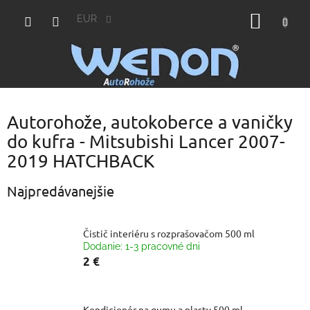
Prejsť
NÁKU
na
EUR
obsah
KOŠÍK
Autorohože, autokoberce a vaničky
do kufra - Mitsubishi Lancer 2007-
2019 HATCHBACK
Najpredávanejšie
Čistič interiéru s rozprašovačom 500 ml
Dodanie: 1-3 pracovné dni
2 €
Kondicionér na gumu a plasty 500 ml