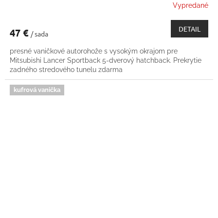
Vypredané
DETAIL
47 €
/ sada
presné vaničkové autorohože s vysokým okrajom pre
Mitsubishi Lancer Sportback 5-dverový hatchback. Prekrytie
zadného stredového tunelu zdarma
kufrová vanička