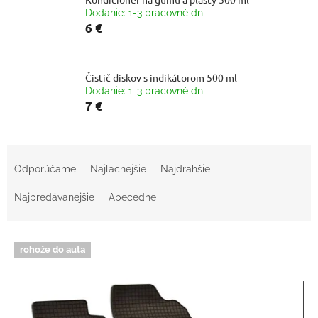
Dodanie: 1-3 pracovné dni
6 €
Čistič diskov s indikátorom 500 ml
Dodanie: 1-3 pracovné dni
7 €
R
a
Odporúčame
Najlacnejšie
Najdrahšie
d
e
Najpredávanejšie
Abecedne
n
i
V
e
rohože do auta
ý
p
p
r
i
o
s
d