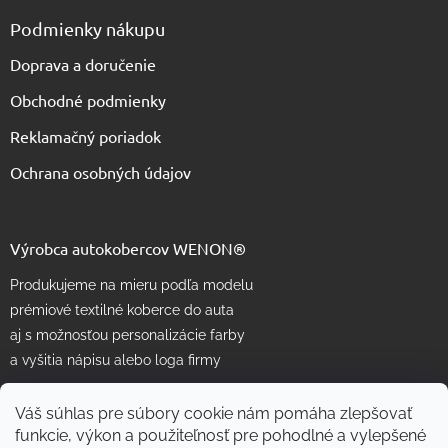
Podmienky nákupu
Doprava a doručenie
Obchodné podmienky
Reklamačný poriadok
Ochrana osobných údajov
Výrobca autokobercov WENON®
Produkujeme na mieru podľa modelu
prémiové textilné koberce do auta
aj s možnosťou personalizácie farby
a vyšitia nápisu alebo loga firmy
Váš súhlas pre súbory cookie nám pomáha zlepšovať
funkcie, výkon a použiteľnosť pre pohodlné a vylepšené