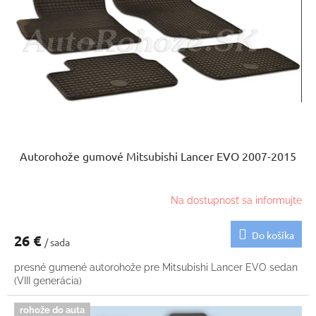
p
u
r
k
o
t
d
o
u
v
k
t
o
v
Autorohože gumové Mitsubishi Lancer EVO 2007-2015
Na dostupnosť sa informujte
Do košíka
26 €
/ sada
presné gumené autorohože pre Mitsubishi Lancer EVO sedan
(VIII generácia)
rohože do auta