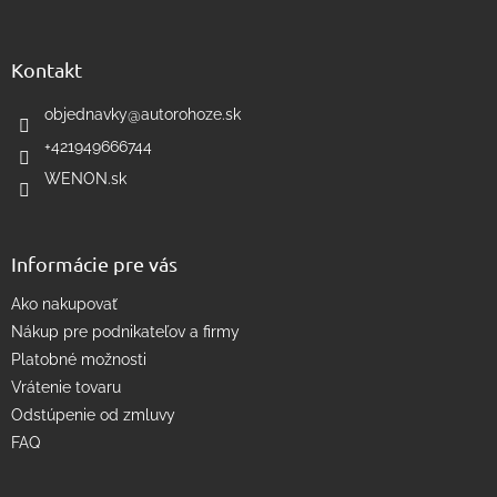
á
á
d
p
a
ä
Kontakt
c
t
i
i
objednavky
@
autorohoze.sk
e
e
p
+421949666744
r
WENON.sk
v
k
y
v
Informácie pre vás
ý
p
Ako nakupovať
i
s
Nákup pre podnikateľov a firmy
u
Platobné možnosti
Vrátenie tovaru
Odstúpenie od zmluvy
FAQ