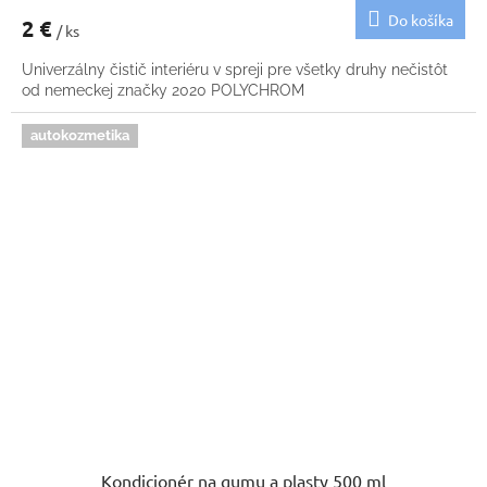
Do košíka
2 €
/ ks
Univerzálny čistič interiéru v spreji pre všetky druhy nečistôt
od nemeckej značky 2020 POLYCHROM
autokozmetika
Kondicionér na gumu a plasty 500 ml