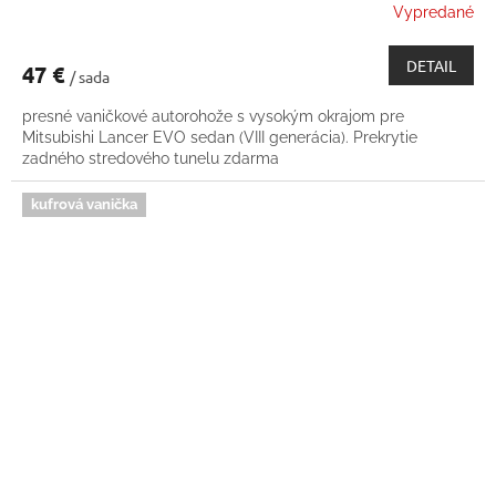
Vypredané
DETAIL
47 €
/ sada
presné vaničkové autorohože s vysokým okrajom pre
Mitsubishi Lancer EVO sedan (VIII generácia). Prekrytie
zadného stredového tunelu zdarma
kufrová vanička