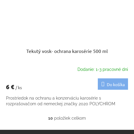
Tekutý vosk- ochrana karosérie 500 ml
Dodanie: 1-3 pracovné dni
Do košíka
6 €
/ ks
Prostriedok na ochranu a konzerváciu karosérie s
rozprašovačom od nemeckej značky 2020 POLYCHROM
10
položiek celkom
O
v
Z
l