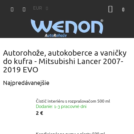
Prejsť
NÁKU
na
EUR
obsah
KOŠÍK
Autorohože, autokoberce a vaničky
do kufra - Mitsubishi Lancer 2007-
2019 EVO
Najpredávanejšie
Čistič interiéru s rozprašovačom 500 ml
Dodanie: 1-3 pracovné dni
2 €
Kondicionér na gumu a plasty 500 ml