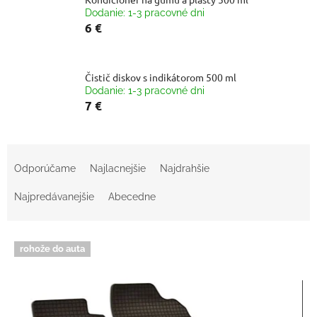
Dodanie: 1-3 pracovné dni
6 €
Čistič diskov s indikátorom 500 ml
Dodanie: 1-3 pracovné dni
7 €
R
a
Odporúčame
Najlacnejšie
Najdrahšie
d
e
Najpredávanejšie
Abecedne
n
i
V
e
rohože do auta
ý
p
p
r
i
o
s
d