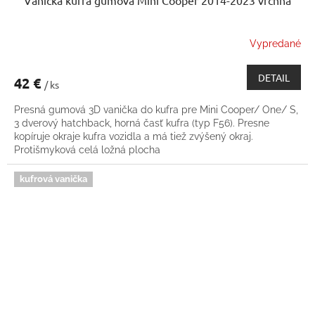
Vypredané
DETAIL
42 €
/ ks
Presná gumová 3D vanička do kufra pre Mini Cooper/ One/ S,
3 dverový hatchback, horná časť kufra (typ F56). Presne
kopíruje okraje kufra vozidla a má tiež zvýšený okraj.
Protišmyková celá ložná plocha
kufrová vanička