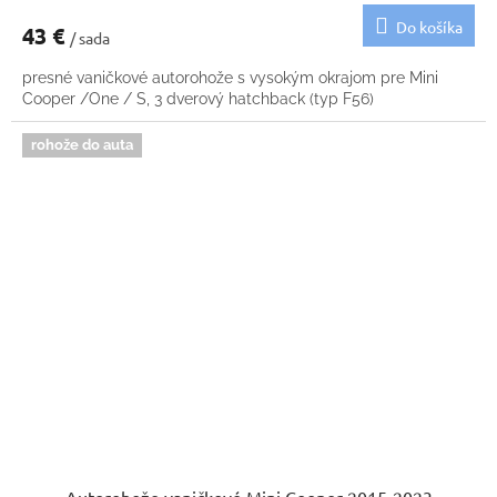
Do košíka
43 €
/ sada
presné vaničkové autorohože s vysokým okrajom pre Mini
Cooper /One / S, 3 dverový hatchback (typ F56)
rohože do auta
Autorohože vaničkové Mini Cooper 2015-2023