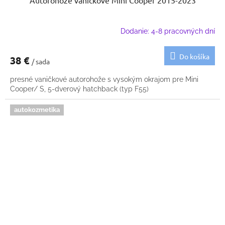
Dodanie: 4-8 pracovných dní
Do košíka
38 €
/ sada
presné vaničkové autorohože s vysokým okrajom pre Mini
Cooper/ S, 5-dverový hatchback (typ F55)
autokozmetika