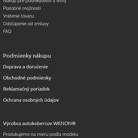
s
Nákup pre podnikateľov a firmy
u
Platobné možnosti
Vrátenie tovaru
Odstúpenie od zmluvy
FAQ
Podmienky nákupu
Doprava a doručenie
Obchodné podmienky
Reklamačný poriadok
Ochrana osobných údajov
Výrobca autokobercov WENON®
Produkujeme na mieru podľa modelu