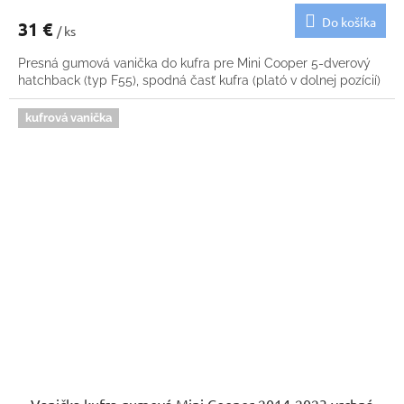
Do košíka
31 €
/ ks
Presná gumová vanička do kufra pre Mini Cooper 5-dverový
hatchback (typ F55), spodná časť kufra (plató v dolnej pozícií)
kufrová vanička
Vanička kufra gumová Mini Cooper 2014-2023 vrchná