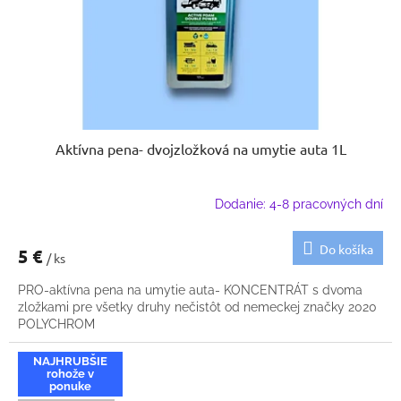
Aktívna pena- dvojzložková na umytie auta 1L
Dodanie: 4-8 pracovných dní
Do košíka
5 €
/ ks
PRO-aktívna pena na umytie auta- KONCENTRÁT s dvoma
zložkami pre všetky druhy nečistôt od nemeckej značky 2020
POLYCHROM
NAJHRUBŠIE
rohože v
ponuke