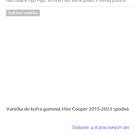
hatchback (typ F55), vrchná časť kufra (plató v hornej pozícií)
kufrová vanička
Vanička do kufra gumová Mini Cooper 2015-2023 spodná
Dodanie: 4-8 pracovných dní