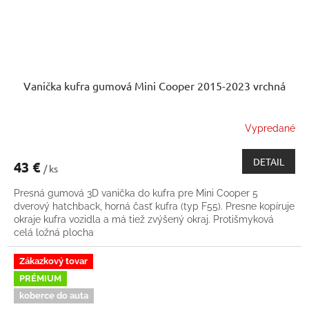
Vanička kufra gumová Mini Cooper 2015-2023 vrchná
Vypredané
DETAIL
43 €
/ ks
Presná gumová 3D vanička do kufra pre Mini Cooper 5
dverový hatchback, horná časť kufra (typ F55). Presne kopíruje
okraje kufra vozidla a má tiež zvýšený okraj. Protišmyková
celá ložná plocha
Zákazkový tovar
PRÉMIUM
koberce do auta