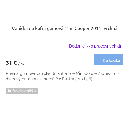
Vanička do kufra gumová Mini Cooper 2014- vrchná
Dodanie: 4-8 pracovných dní
Do košíka
31 €
/ ks
Presná gumová vanička do kufra pre Mini Cooper/ One/ S, 3-
dverový hatchback, horná časť kufra (typ F56)
kufrová vanička