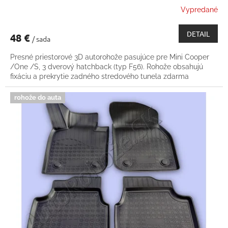
Vypredané
DETAIL
48 €
/ sada
Presné priestorové 3D autorohože pasujúce pre Mini Cooper
/One /S, 3 dverový hatchback (typ F56). Rohože obsahujú
fixáciu a prekrytie zadného stredového tunela zdarma
rohože do auta