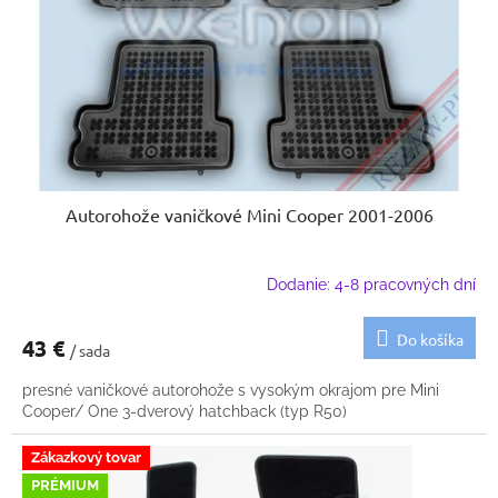
k
o
t
d
o
u
v
k
t
o
v
Autorohože vaničkové Mini Cooper 2001-2006
Dodanie: 4-8 pracovných dní
Do košíka
43 €
/ sada
presné vaničkové autorohože s vysokým okrajom pre Mini
Cooper/ One 3-dverový hatchback (typ R50)
Zákazkový tovar
PRÉMIUM