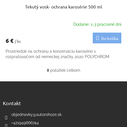
Tekutý vosk- ochrana karosérie 500 ml
Dodanie: 1-3 pracovné dni
Do košíka
6 €
/ ks
Prostriedok na ochranu a konzerváciu karosérie s
rozprašovačom od nemeckej značky 2020 POLYCHROM
8
položiek celkom
O
v
Z
l
á
á
d
p
a
ä
Kontakt
c
t
i
i
objednavky
@
autorohoze.sk
e
e
p
+421949666744
r