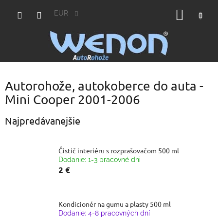
Prejsť
NÁKU
na
EUR
obsah
KOŠÍK
Autorohože, autokoberce do auta -
Mini Cooper 2001-2006
Najpredávanejšie
Čistič interiéru s rozprašovačom 500 ml
Dodanie: 1-3 pracovné dni
2 €
Kondicionér na gumu a plasty 500 ml
Dodanie: 4-8 pracovných dní