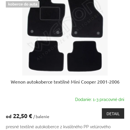
koberce do auta
Wenon autokoberce textilné Mini Cooper 2001-2006
Dodanie: 1-3 pracovné dni
DETAIL
22,50 €
od
/ balenie
presné textilné autokoberce z kvalitného PP velúrového