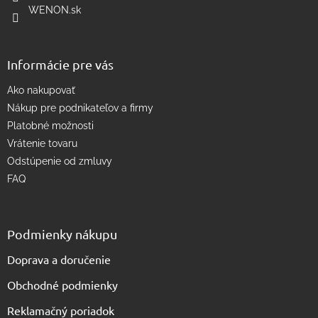
WENON.sk
v
k
y
v
Informácie pre vás
ý
p
Ako nakupovať
i
s
Nákup pre podnikateľov a firmy
u
Platobné možnosti
Vrátenie tovaru
Odstúpenie od zmluvy
FAQ
Podmienky nákupu
Doprava a doručenie
Obchodné podmienky
Reklamačný poriadok