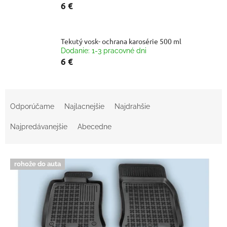
6 €
Tekutý vosk- ochrana karosérie 500 ml
Dodanie: 1-3 pracovné dni
6 €
R
a
Odporúčame
Najlacnejšie
Najdrahšie
d
e
Najpredávanejšie
Abecedne
n
i
V
e
rohože do auta
ý
p
p
r
i
o
s
d
p
u
r