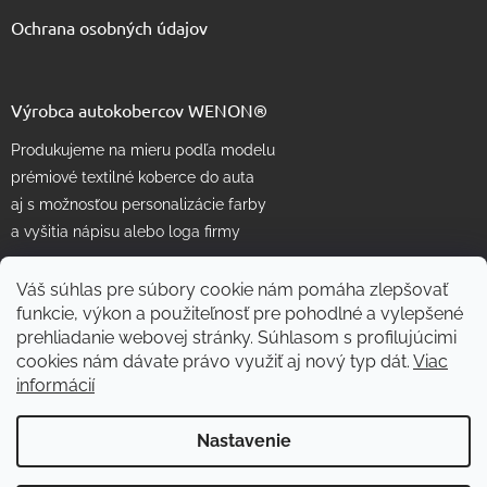
Ochrana osobných údajov
Výrobca autokobercov WENON®
Produkujeme na mieru podľa modelu
prémiové textilné koberce do auta
aj s možnosťou personalizácie farby
a vyšitia nápisu alebo loga firmy
Váš súhlas pre súbory cookie nám pomáha zlepšovať
funkcie, výkon a použiteľnosť pre pohodlné a vylepšené
prehliadanie webovej stránky. Súhlasom s profilujúcimi
cookies nám dávate právo využiť aj nový typ dát.
Viac
informácií
Vytvoril Shoptet
Nastavenie