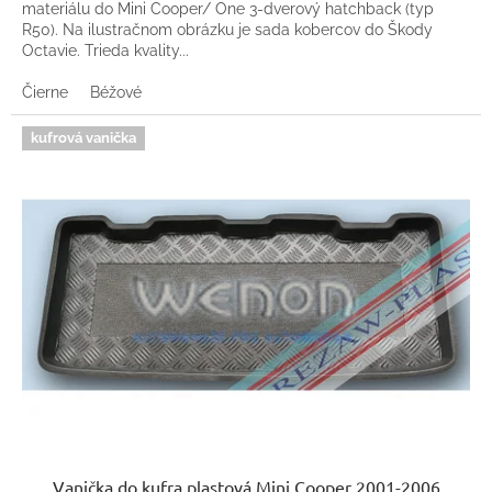
materiálu do Mini Cooper/ One 3-dverový hatchback (typ
R50). Na ilustračnom obrázku je sada kobercov do Škody
Octavie. Trieda kvality...
Čierne
Béžové
kufrová vanička
Vanička do kufra plastová Mini Cooper 2001-2006