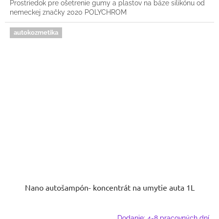
Prostriedok pre ošetrenie gumy a plastov na báze silikónu od
nemeckej značky 2020 POLYCHROM
autokozmetika
Nano autošampón- koncentrát na umytie auta 1L
Dodanie: 4-8 pracovných dní