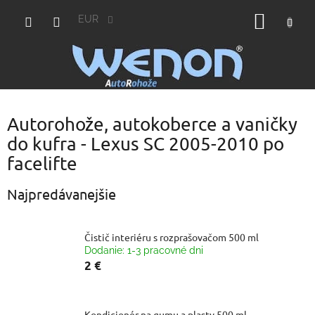
Prejsť
NÁKU
na
EUR
obsah
KOŠÍK
Autorohože, autokoberce a vaničky
do kufra - Lexus SC 2005-2010 po
facelifte
Najpredávanejšie
Čistič interiéru s rozprašovačom 500 ml
Dodanie: 1-3 pracovné dni
2 €
Kondicionér na gumu a plasty 500 ml