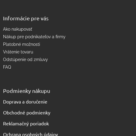
k
y
v
Informácie pre vás
ý
p
Ako nakupovať
i
s
Nákup pre podnikateľov a firmy
u
Platobné možnosti
Vrátenie tovaru
Odstúpenie od zmluvy
FAQ
Podmienky nákupu
Doprava a doručenie
Obchodné podmienky
Reklamačný poriadok
Ochrana osobných údajov