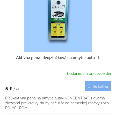
p
u
r
k
o
t
d
o
u
v
k
t
o
v
Aktívna pena- dvojzložková na umytie auta 1L
Dodanie: 1-3 pracovné dni
Do košíka
5 €
/ ks
PRO-aktívna pena na umytie auta- KONCENTRÁT s dvoma
zložkami pre všetky druhy nečistôt od nemeckej značky 2020
POLYCHROM