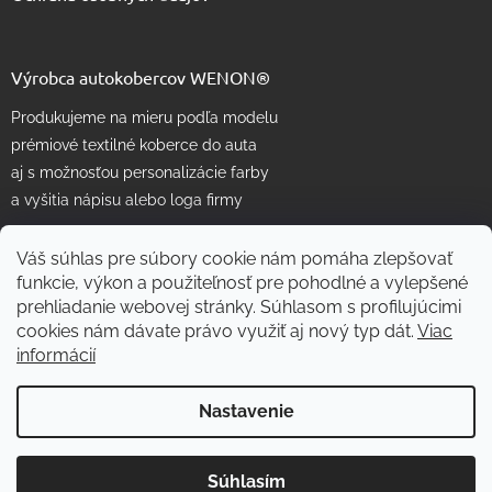
Výrobca autokobercov WENON®
Produkujeme na mieru podľa modelu
prémiové textilné koberce do auta
aj s možnosťou personalizácie farby
a vyšitia nápisu alebo loga firmy
Váš súhlas pre súbory cookie nám pomáha zlepšovať
funkcie, výkon a použiteľnosť pre pohodlné a vylepšené
prehliadanie webovej stránky. Súhlasom s profilujúcimi
cookies nám dávate právo využiť aj nový typ dát.
Viac
informácií
Vytvoril Shoptet
Nastavenie
Copyright 2026
WENON autorohože
. Všetky práva vyhradené.
Súhlasím
Skvelé
:
4.7
/
5
Upraviť nastavenie cookies