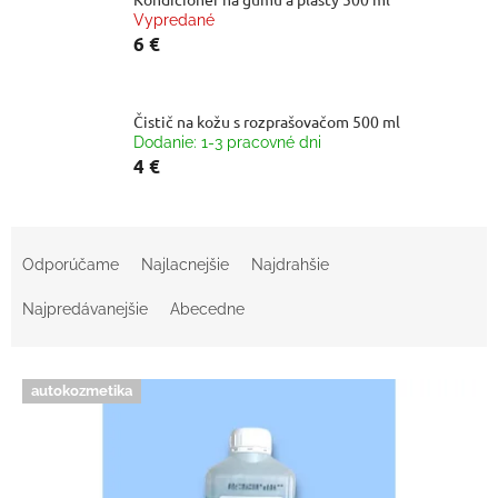
Vypredané
6 €
Čistič na kožu s rozprašovačom 500 ml
Dodanie: 1-3 pracovné dni
4 €
R
a
Odporúčame
Najlacnejšie
Najdrahšie
d
e
Najpredávanejšie
Abecedne
n
i
V
e
autokozmetika
ý
p
p
r
i
o
s
d