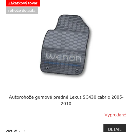
Zákazkový tovar
rohože do auta
Autorohože gumové predné Lexus SC430 cabrio 2005-
2010
Vypredané
DETAIL
40 €
/ pár