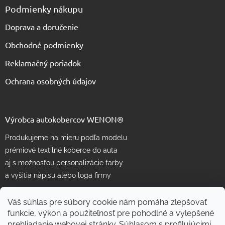
Podmienky nákupu
Doprava a doručenie
Obchodné podmienky
Reklamačný poriadok
Ochrana osobných údajov
Výrobca autokobercov WENON®
Produkujeme na mieru podľa modelu
prémiové textilné koberce do auta
aj s možnosťou personalizácie farby
a vyšitia nápisu alebo loga firmy
Váš súhlas pre súbory cookie nám pomáha zlepšovať
funkcie, výkon a použiteľnosť pre pohodlné a vylepšené
prehliadanie webovej stránky. Súhlasom s profilujúcimi