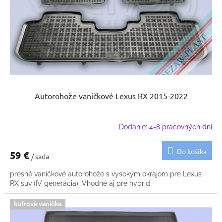
k
o
t
d
o
u
v
k
t
o
v
Autorohože vaničkové Lexus RX 2015-2022
Dodanie: 4-8 pracovných dní
Do košíka
59 €
/ sada
presné vaničkové autorohože s vysokým okrajom pre Lexus
RX suv (IV generácia). Vhodné aj pre hybrid
kufrová vanička