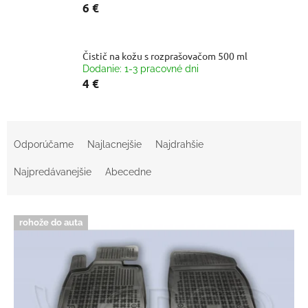
6 €
Čistič na kožu s rozprašovačom 500 ml
Dodanie: 1-3 pracovné dni
4 €
R
a
Odporúčame
Najlacnejšie
Najdrahšie
d
e
Najpredávanejšie
Abecedne
n
i
V
e
rohože do auta
ý
p
p
r
i
o
s
d
p
u
r