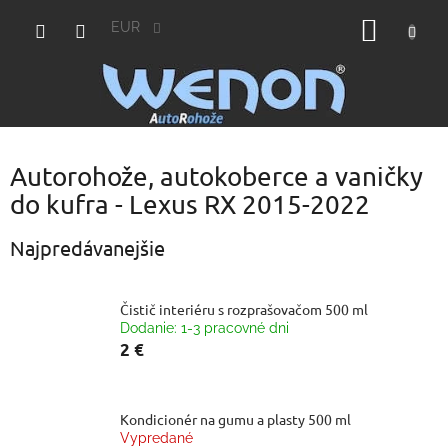
Prejsť
NÁKU
na
EUR
obsah
KOŠÍK
Autorohože, autokoberce a vaničky
do kufra - Lexus RX 2015-2022
Najpredávanejšie
Čistič interiéru s rozprašovačom 500 ml
Dodanie: 1-3 pracovné dni
2 €
Kondicionér na gumu a plasty 500 ml
Vypredané