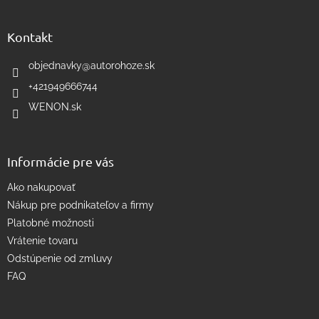
á
á
d
p
a
ä
Kontakt
c
t
i
i
objednavky
@
autorohoze.sk
e
e
p
+421949666744
r
WENON.sk
v
k
y
v
Informácie pre vás
ý
p
Ako nakupovať
i
s
Nákup pre podnikateľov a firmy
u
Platobné možnosti
Vrátenie tovaru
Odstúpenie od zmluvy
FAQ