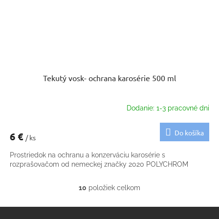
Tekutý vosk- ochrana karosérie 500 ml
Dodanie: 1-3 pracovné dni
Do košíka
6 €
/ ks
Prostriedok na ochranu a konzerváciu karosérie s
rozprašovačom od nemeckej značky 2020 POLYCHROM
10
položiek celkom
O
v
Z
l