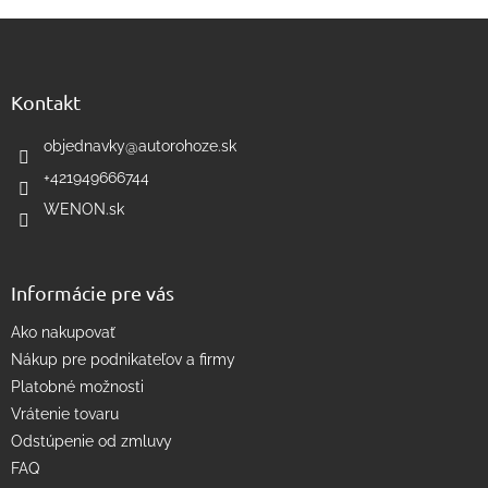
v
Z
l
á
á
d
p
a
ä
Kontakt
c
t
i
i
objednavky
@
autorohoze.sk
e
e
p
+421949666744
r
WENON.sk
v
k
y
v
Informácie pre vás
ý
p
Ako nakupovať
i
s
Nákup pre podnikateľov a firmy
u
Platobné možnosti
Vrátenie tovaru
Odstúpenie od zmluvy
FAQ