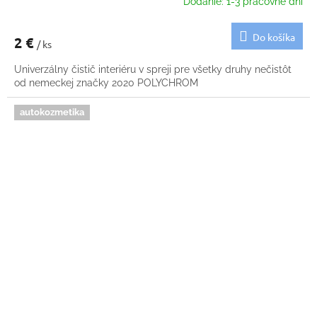
Dodanie: 1-3 pracovné dni
Do košíka
2 €
/ ks
Univerzálny čistič interiéru v spreji pre všetky druhy nečistôt
od nemeckej značky 2020 POLYCHROM
autokozmetika