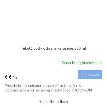
Tekutý vosk- ochrana karosérie 500 ml
Dodanie: 1-3 pracovné dni
Do košíka
6 €
/ ks
Prostriedok na ochranu a konzerváciu karosérie s
rozprašovačom od nemeckej značky 2020 POLYCHROM
6
položiek celkom
O