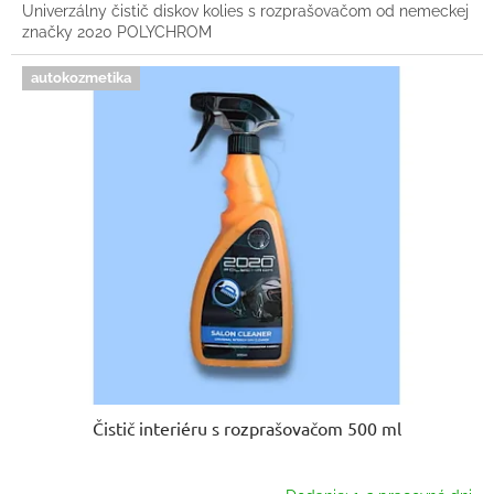
Univerzálny čistič diskov kolies s rozprašovačom od nemeckej
značky 2020 POLYCHROM
autokozmetika
Čistič interiéru s rozprašovačom 500 ml