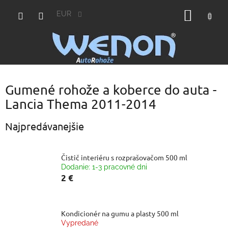
Prejsť
NÁKU
na
EUR
obsah
KOŠÍK
Gumené rohože a koberce do auta -
Lancia Thema 2011-2014
Najpredávanejšie
Čistič interiéru s rozprašovačom 500 ml
Dodanie: 1-3 pracovné dni
2 €
Kondicionér na gumu a plasty 500 ml
Vypredané