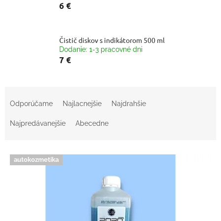
6 €
Čistič diskov s indikátorom 500 ml
Dodanie: 1-3 pracovné dni
7 €
R
a
Odporúčame
Najlacnejšie
Najdrahšie
d
e
Najpredávanejšie
Abecedne
n
i
V
e
autokozmetika
ý
p
p
r
i
o
s
d
p
u
r