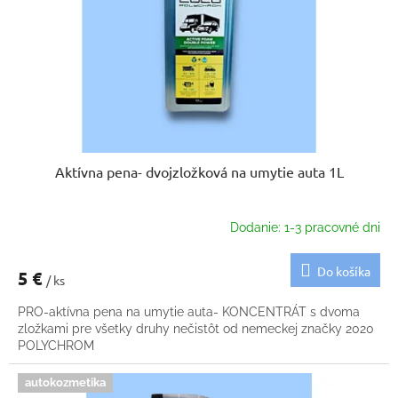
k
o
t
d
o
u
v
k
t
o
v
Aktívna pena- dvojzložková na umytie auta 1L
Dodanie: 1-3 pracovné dni
Do košíka
5 €
/ ks
PRO-aktívna pena na umytie auta- KONCENTRÁT s dvoma
zložkami pre všetky druhy nečistôt od nemeckej značky 2020
POLYCHROM
autokozmetika