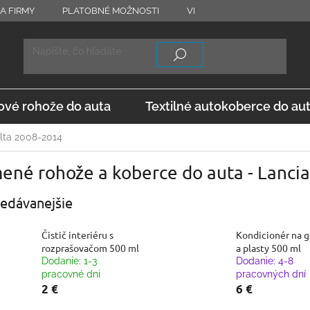
A FIRMY
PLATOBNÉ MOŽNOSTI
VRÁTENIE TOVARU
OD
vé rohože do auta
Textilné autokoberce do au
lta 2008-2014
ené rohože a koberce do auta - Lanci
edávanejšie
Čistič interiéru s
Kondicionér na 
rozprašovačom 500 ml
a plasty 500 ml
Dodanie: 1-3
Dodanie: 4-8
pracovné dni
pracovných dní
2 €
6 €