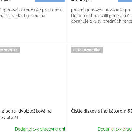
é gumové autorohože pre Lancia
presné gumové autorohože pre
hatchback (III generácia)
Delta hatchback (III generácia).
obsahuje 2 kusy predných roho
kozmetika
autokozmetika
na pena- dvojzložková na
Čistič diskov s indikátorom 5
e auta 1L
Dodanie: 1-3 pracovné dni
Dodanie: 1-3 prac