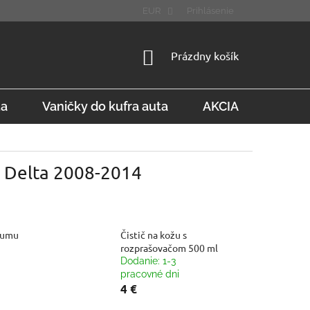
STÚPENIE OD ZMLUVY
FAQ
EUR
Prihlásenie
NÁKUPNÝ
Prázdny košík
KOŠÍK
ta
Vaničky do kufra auta
AKCIA
Konta
a Delta 2008-2014
gumu
Čistič na kožu s
rozprašovačom 500 ml
Dodanie: 1-3
pracovné dni
4 €