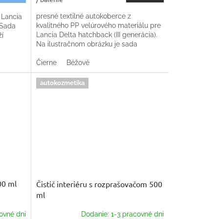
presné textilné autokoberce z
 Lancia
kvalitného PP velúrového materiálu pre
 Sada
Lancia Delta hatchback (III generácia).
ží
Na ilustračnom obrázku je sada
kobercov do Škody Octavie. Trieda
kvality produktu-...
Čierne
Béžové
autokozmetika
00 ml
Čistič interiéru s rozprašovačom 500
ml
ovné dni
Dodanie: 1-3 pracovné dni