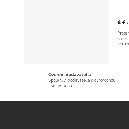
6 €
/
Prost
karos
nemec
Overení dodávatelia
Spoľahliví dodávatelia s dlhoročnou
spoluprácou
Z
á
p
ä