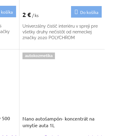
 košíka
Do košíka
2 €
/ ks
s
Univerzálny čistič interiéru v spreji pre
načky
všetky druhy nečistôt od nemeckej
značky 2020 POLYCHROM
autokozmetika
y 500
Nano autošampón- koncentrát na
umytie auta 1L