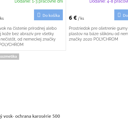
Dodanie: 1-3 pracovné dni
Dodanie: 4-8 pracov
Do košíka
Do
6 €
 ks
/ ks
vok na čistenie prírodnej alebo
Prostriedok pre ošetrenie gumy
j kože bez abrazív pre všetky
plastov na báze silikónu od ne
 nečistôt, od nemeckej značky
značky 2020 POLYCHROM
 POLYCHROM
kozmetika
ý vosk- ochrana karosérie 500