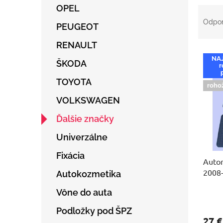
OPEL
R
a
Odpo
PEUGEOT
d
e
RENAULT
V
n
NA
ý
ŠKODA
i
r
p
e
TOYOTA
i
p
roho
s
r
VOLKSWAGEN
p
o
r
d
Ďalšie značky
o
u
Univerzálne
d
k
u
t
Fixácia
Autor
k
o
2008
t
v
Autokozmetika
o
Vône do auta
v
Podložky pod ŠPZ
27 