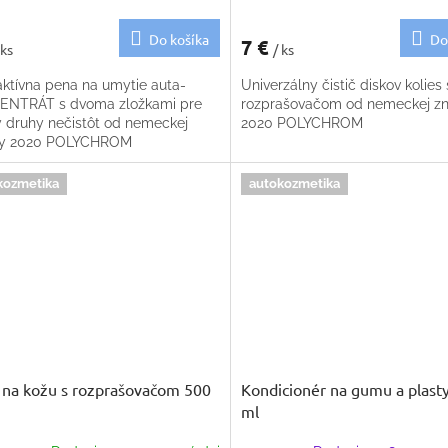
Do košíka
Do
7 €
 ks
/ ks
ktívna pena na umytie auta-
Univerzálny čistič diskov kolies 
NTRÁT s dvoma zložkami pre
rozprašovačom od nemeckej z
y druhy nečistôt od nemeckej
2020 POLYCHROM
ky 2020 POLYCHROM
kozmetika
autokozmetika
č na kožu s rozprašovačom 500
Kondicionér na gumu a plast
ml