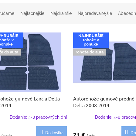
rúčame
Najlacnejšie
Najdrahšie
Najpredávanejšie
Abecedn
JHRUBŠIE
NAJHRUBŠIE
ohože v
rohože v
ponuke
ponuke
že do auta
rohože do auta
ohože gumové Lancia Delta
Autorohože gumové predné 
-2014
Delta 2008-2014
Dodanie: 4-8 pracovných dní
Dodanie: 4-8 pracov
Do košíka
Do
€
21 €
/ sada
/ pár