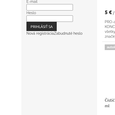
E-mail
5 €
/
Heslo
PRO-a
PRIHLÁSIŤ SA
KONCE
všetk
Nová registrácia
Zabudnuté heslo
znač
auto
Čisti
ml