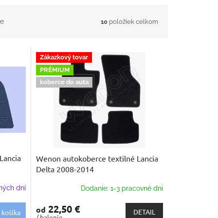
e
10
položiek celkom
Zákazkový tovar
PRÉMIUM
koberce do auta
Lancia
Wenon autokoberce textilné Lancia
Delta 2008-2014
ných dní
Dodanie: 1-3 pracovné dni
22,50 €
od
DETAIL
 košíka
/ balenie