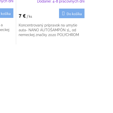
ných dní
Dodanie: 4-8 pracovných dní
 košíka
Do košíka
7 €
/ ks
 a
Koncentrovaný prípravok na umytie
meckej
auta- NANO AUTOŠAMPÓN 1L, od
nemeckej značky 2020 POLYCHROM