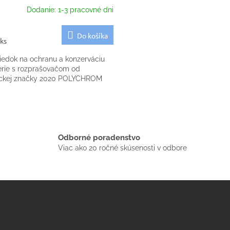
Dodanie: 1-3 pracovné dni
Do košíka
 ks
riedok na ochranu a konzerváciu
érie s rozprašovačom od
kej značky 2020 POLYCHROM
O
v
l
á
Odborné poradenstvo
d
Viac ako 20 ročné skúsenosti v odbore
a
c
i
e
p
r
v
k
y