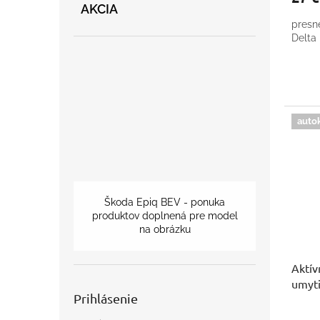
AKCIA
presn
Delta 
auto
Škoda Epiq BEV - ponuka
produktov doplnená pre model
na obrázku
Aktív
umyti
Prihlásenie