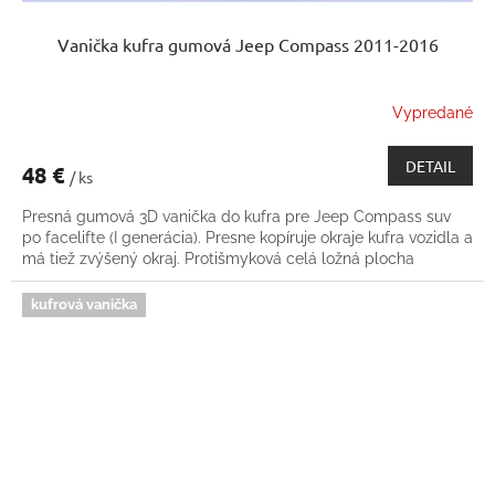
Vanička kufra gumová Jeep Compass 2011-2016
Vypredané
DETAIL
48 €
/ ks
Presná gumová 3D vanička do kufra pre Jeep Compass suv
po facelifte (I generácia). Presne kopíruje okraje kufra vozidla a
má tiež zvýšený okraj. Protišmyková celá ložná plocha
kufrová vanička