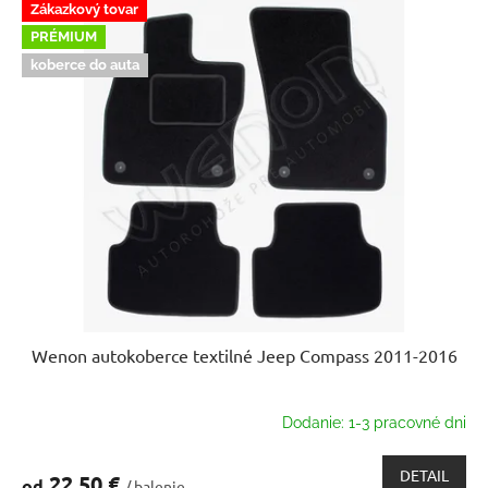
Zákazkový tovar
PRÉMIUM
koberce do auta
Wenon autokoberce textilné Jeep Compass 2011-2016
Dodanie: 1-3 pracovné dni
DETAIL
22,50 €
od
/ balenie