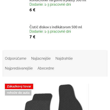
Dodanie: 1-3 pracovné dni
6 €
Čistič diskov s indikátorom 500 ml
Dodanie: 1-3 pracovné dni
7 €
R
a
Odporúčame
Najlacnejšie
Najdrahšie
d
e
Najpredávanejšie
Abecedne
n
i
V
e
Zákazkový tovar
ý
p
rohože do auta
p
r
i
o
s
d