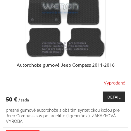
p
u
r
k
o
t
d
o
u
v
k
t
o
v
Autorohože gumové Jeep Compass 2011-2016
Vypredané
DETAIL
50 €
/ sada
presné gumové autorohože s obšitím syntetickou kožou pre
Jeep Compass suv po facelifte (I generácia). ZÁKAZKOVÁ
VÝROBA