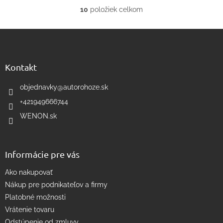
10
položiek celkom
O
v
Z
l
á
á
d
p
a
ä
Kontakt
c
t
i
i
objednavky
@
autorohoze.sk
e
e
p
+421949666744
r
WENON.sk
v
k
y
v
Informácie pre vás
ý
p
Ako nakupovať
i
s
Nákup pre podnikateľov a firmy
u
Platobné možnosti
Vrátenie tovaru
Odstúpenie od zmluvy