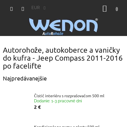
Prejsť
NÁKU
na
EUR
obsah
KOŠÍK
Autorohože, autokoberce a vaničky
do kufra - Jeep Compass 2011-2016
po facelifte
Najpredávanejšie
Čistič interiéru s rozprašovačom 500 ml
Dodanie: 1-3 pracovné dni
2 €
Kondicionér na gumu a plasty 500 ml