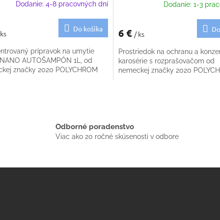
Dodanie: 4-8 pracovných dní
Dodanie: 1-3 prac
Do košíka
Do
6 €
 ks
/ ks
ntrovaný prípravok na umytie
Prostriedok na ochranu a konze
- NANO AUTOŠAMPÓN 1L, od
karosérie s rozprašovačom od
kej značky 2020 POLYCHROM
nemeckej značky 2020 POLY
O
v
l
á
Odborné poradenstvo
d
Viac ako 20 ročné skúsenosti v odbore
a
c
i
e
p
r
v
k
y