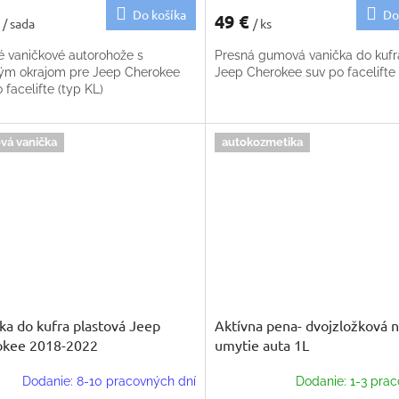
Do košíka
Do
€
49 €
/ sada
/ ks
é vaničkové autorohože s
Presná gumová vanička do kufr
ým okrajom pre Jeep Cherokee
Jeep Cherokee suv po facelifte 
 facelifte (typ KL)
vá vanička
autokozmetika
ka do kufra plastová Jeep
Aktívna pena- dvojzložková 
okee 2018-2022
umytie auta 1L
Dodanie: 8-10 pracovných dní
Dodanie: 1-3 prac