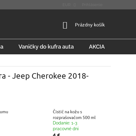
STÚPENIE OD ZMLUVY
FAQ
EUR
Prihlásenie
NÁKUPNÝ
Prázdny košík
KOŠÍK
ta
Vaničky do kufra auta
AKCIA
Konta
ra - Jeep Cherokee 2018-
gumu
Čistič na kožu s
rozprašovačom 500 ml
Dodanie: 1-3
pracovné dni
4 €