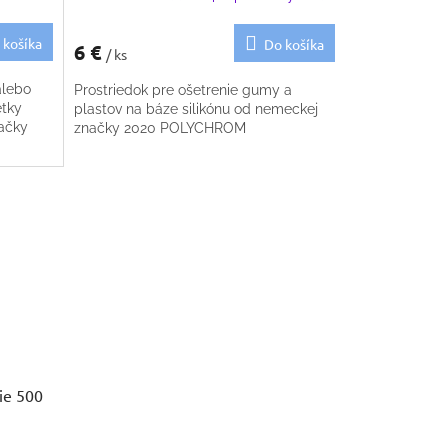
 košíka
Do košíka
6 €
/ ks
alebo
Prostriedok pre ošetrenie gumy a
etky
plastov na báze silikónu od nemeckej
načky
značky 2020 POLYCHROM
ie 500