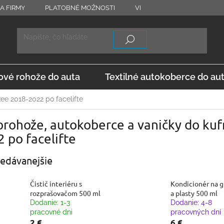
A FIRMY
PLATOBNÉ MOŽNOSTI
VRÁTENIE TOVARU
OD
vé rohože do auta
Textilné autokoberce do au
ee 2018-2022 po facelifte
rohože, autokoberce a vaničky do kuf
 po facelifte
edávanejšie
Čistič interiéru s
Kondicionér na 
rozprašovačom 500 ml
a plasty 500 ml
Dodanie: 1-3
Dodanie: 4-8
pracovné dni
pracovných dní
2 €
6 €