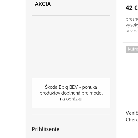
AKCIA
42 
presn
vysok
suv po
kufro
Škoda Epiq BEV - ponuka
produktov doplnená pre model
na obrázku
Vanič
Cher
Prihlásenie