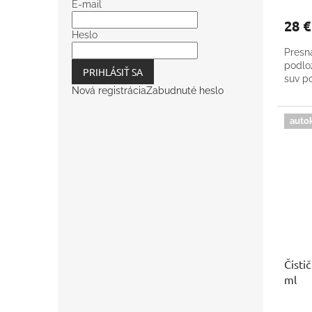
E-mail
28 
Heslo
Presná
podlo
PRIHLÁSIŤ SA
suv po
Nová registrácia
Zabudnuté heslo
auto
Čisti
ml