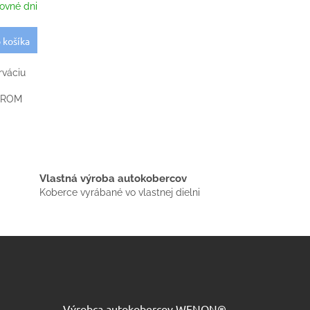
ovné dni
 košíka
rváciu
CHROM
Vlastná výroba autokobercov
Koberce vyrábané vo vlastnej dielni
Výrobca autokobercov WENON®