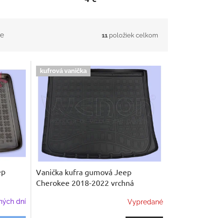
e
11
položiek celkom
kufrová vanička
ep
Vanička kufra gumová Jeep
Cherokee 2018-2022 vrchná
ných dní
Vypredané