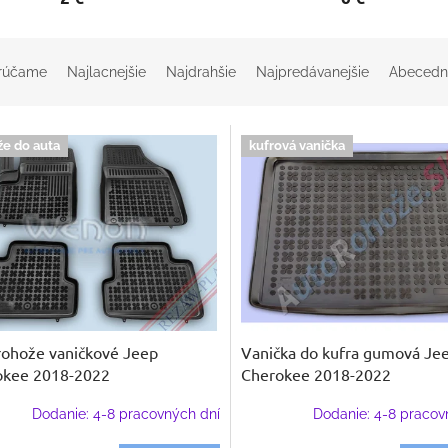
rúčame
Najlacnejšie
Najdrahšie
Najpredávanejšie
Abecedn
že do auta
kufrová vanička
ohože vaničkové Jeep
Vanička do kufra gumová Je
okee 2018-2022
Cherokee 2018-2022
Dodanie: 4-8 pracovných dní
Dodanie: 4-8 pracov