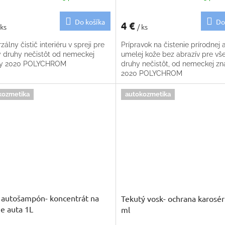
Do košíka
Do
4 €
 ks
/ ks
zálny čistič interiéru v spreji pre
Prípravok na čistenie prírodnej 
y druhy nečistôt od nemeckej
umelej kože bez abrazív pre vš
ky 2020 POLYCHROM
druhy nečistôt, od nemeckej z
2020 POLYCHROM
kozmetika
autokozmetika
autošampón- koncentrát na
Tekutý vosk- ochrana karosér
e auta 1L
ml