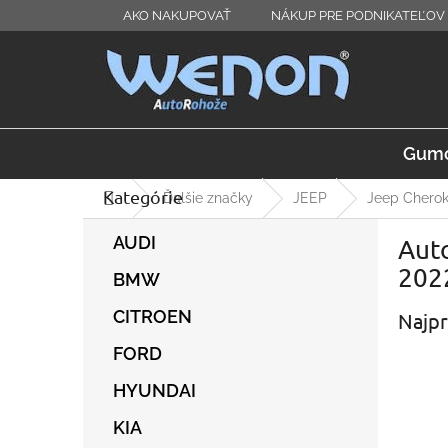
Prejsť
AKO NAKUPOVAŤ
NÁKUP PRE PODNIKATEĽOV 
na
obsah
Gumo
Kategórie
Preskočiť
Domov
Ďalšie značky
JEEP
Jeep Cherok
kategórie
B
AUDI
Auto
o
č
2022
BMW
n
ý
CITROEN
Najpr
p
FORD
a
n
HYUNDAI
e
l
KIA