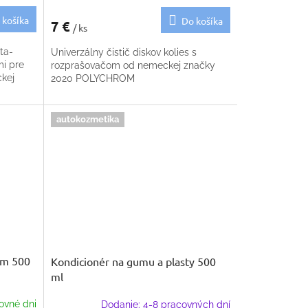
 košíka
Do košíka
7 €
/ ks
ta-
Univerzálny čistič diskov kolies s
i pre
rozprašovačom od nemeckej značky
ckej
2020 POLYCHROM
autokozmetika
om 500
Kondicionér na gumu a plasty 500
ml
ovné dni
Dodanie: 4-8 pracovných dní