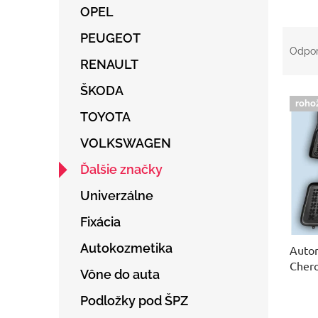
OPEL
R
PEUGEOT
a
Odpo
d
RENAULT
e
ŠKODA
V
n
roho
ý
i
TOYOTA
p
e
i
p
VOLKSWAGEN
s
r
Ďalšie značky
p
o
r
d
Univerzálne
o
u
d
k
Fixácia
u
t
Autokozmetika
Autor
k
o
Cher
t
v
Vône do auta
o
v
Podložky pod ŠPZ