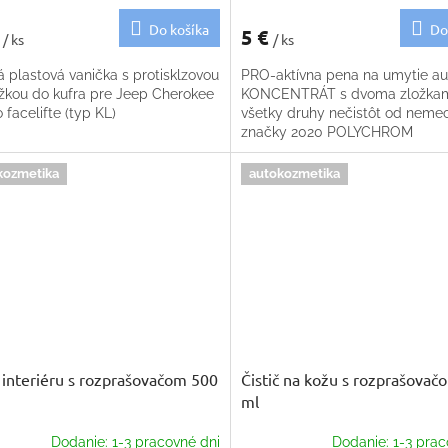
Do košíka
Do
€
5 €
/ ks
/ ks
 plastová vanička s protisklzovou
PRO-aktívna pena na umytie au
žkou do kufra pre Jeep Cherokee
KONCENTRÁT s dvoma zložkam
 facelifte (typ KL)
všetky druhy nečistôt od neme
značky 2020 POLYCHROM
kozmetika
autokozmetika
č interiéru s rozprašovačom 500
Čistič na kožu s rozprašovač
ml
Dodanie: 1-3 pracovné dni
Dodanie: 1-3 prac