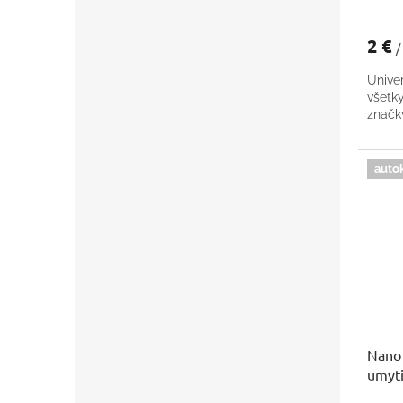
2 €
/
Univer
všetk
znač
auto
Nano 
umyti