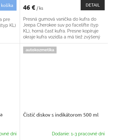
DETAIL
 košíka
46 €
/ ks
Presná gumová vanička do kufra do
a pre
Jeepa Cherokee suv po facelifte (typ
(typ KL)
KL), horná časť kufra. Presne kopíruje
okraje kufra vozidla a má tiež zvýšený
okraj. Protišmyková celá ložná plocha
autokozmetika
na
Čistič diskov s indikátorom 500 ml
ovné dni
Dodanie: 1-3 pracovné dni