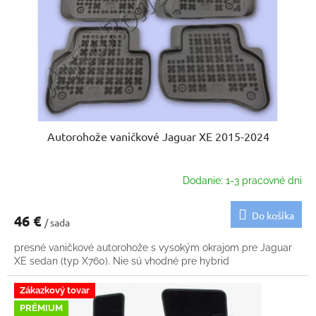
k
o
t
d
o
u
v
k
t
o
v
Autorohože vaničkové Jaguar XE 2015-2024
Dodanie: 1-3 pracovné dni
Do košíka
46 €
/ sada
presné vaničkové autorohože s vysokým okrajom pre Jaguar
XE sedan (typ X760). Nie sú vhodné pre hybrid
Zákazkový tovar
PRÉMIUM