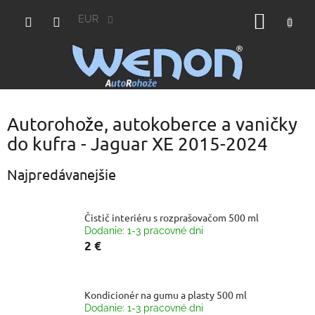
Prejsť
NÁKU
na
EUR
obsah
KOŠÍK
Autorohože, autokoberce a vaničky
do kufra - Jaguar XE 2015-2024
Najpredávanejšie
Čistič interiéru s rozprašovačom 500 ml
Dodanie: 1-3 pracovné dni
2 €
Kondicionér na gumu a plasty 500 ml
Dodanie: 1-3 pracovné dni