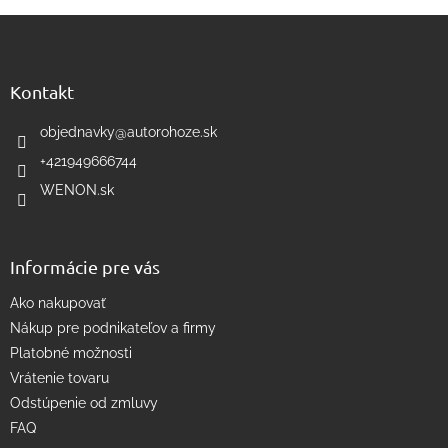
v
Z
l
á
á
d
p
a
ä
Kontakt
c
t
i
i
objednavky
@
autorohoze.sk
e
e
p
+421949666744
r
WENON.sk
v
k
y
v
Informácie pre vás
ý
p
Ako nakupovať
i
s
Nákup pre podnikateľov a firmy
u
Platobné možnosti
Vrátenie tovaru
Odstúpenie od zmluvy
FAQ