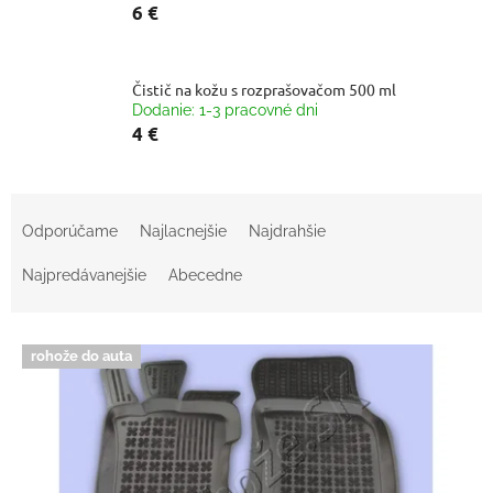
6 €
Čistič na kožu s rozprašovačom 500 ml
Dodanie: 1-3 pracovné dni
4 €
R
a
Odporúčame
Najlacnejšie
Najdrahšie
d
e
Najpredávanejšie
Abecedne
n
i
V
e
rohože do auta
ý
p
p
r
i
o
s
d
p
u
r