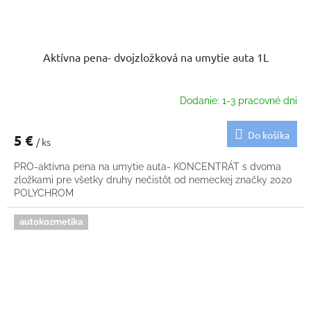
Aktívna pena- dvojzložková na umytie auta 1L
Dodanie: 1-3 pracovné dni
Do košíka
5 €
/ ks
PRO-aktívna pena na umytie auta- KONCENTRÁT s dvoma
zložkami pre všetky druhy nečistôt od nemeckej značky 2020
POLYCHROM
autokozmetika