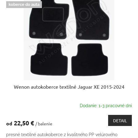
koberce do auta
Wenon autokoberce textilné Jaguar XE 2015-2024
Dodanie: 1-3 pracovné dni
DETAIL
22,50 €
od
/ balenie
presné textilné autokoberce z kvalitného PP velúrového