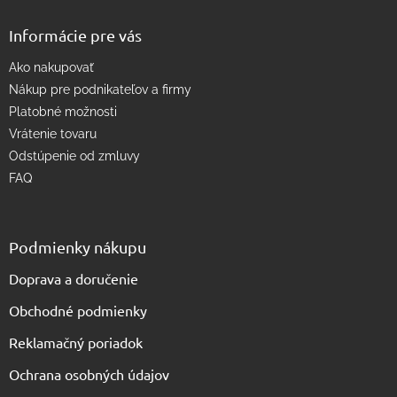
y
v
Informácie pre vás
ý
p
Ako nakupovať
i
s
Nákup pre podnikateľov a firmy
u
Platobné možnosti
Vrátenie tovaru
Odstúpenie od zmluvy
FAQ
Podmienky nákupu
Doprava a doručenie
Obchodné podmienky
Reklamačný poriadok
Ochrana osobných údajov