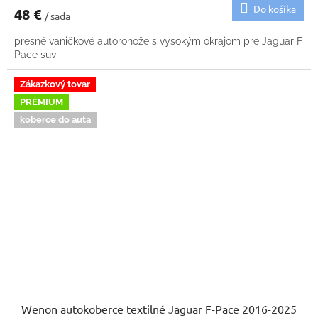
Do košíka
48 €
/ sada
presné vaničkové autorohože s vysokým okrajom pre Jaguar F
Pace suv
Zákazkový tovar
PRÉMIUM
koberce do auta
Wenon autokoberce textilné Jaguar F-Pace 2016-2025