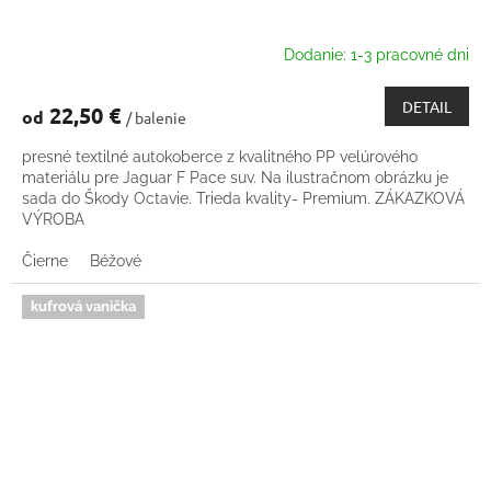
Dodanie: 1-3 pracovné dni
DETAIL
22,50 €
od
/ balenie
presné textilné autokoberce z kvalitného PP velúrového
materiálu pre Jaguar F Pace suv. Na ilustračnom obrázku je
sada do Škody Octavie. Trieda kvality- Premium. ZÁKAZKOVÁ
VÝROBA
Čierne
Béžové
kufrová vanička