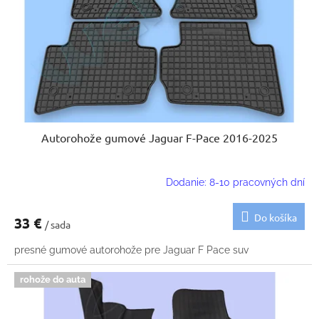
k
o
t
d
o
u
v
k
t
o
v
Autorohože gumové Jaguar F-Pace 2016-2025
Dodanie: 8-10 pracovných dní
Do košíka
33 €
/ sada
presné gumové autorohože pre Jaguar F Pace suv
rohože do auta