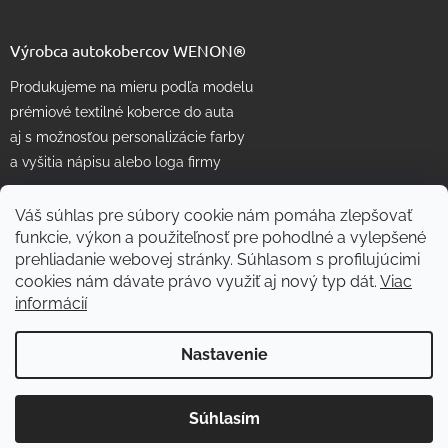
Výrobca autokobercov WENON®
Produkujeme na mieru podľa modelu
prémiové textilné koberce do auta
aj s možnosťou personalizácie farby
a vyšitia nápisu alebo loga firmy
Váš súhlas pre súbory cookie nám pomáha zlepšovať
funkcie, výkon a použiteľnosť pre pohodlné a vylepšené
prehliadanie webovej stránky. Súhlasom s profilujúcimi
cookies nám dávate právo využiť aj nový typ dát.
Viac
informácií
Vytvoril Shoptet
Nastavenie
Copyright 2026
WENON autorohože
. Všetky práva vyhradené.
Súhlasím
Skvelé
:
4.7
/
5
Upraviť nastavenie cookies
07.08.2026
RECENZIE