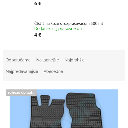
6 €
Čistič na kožu s rozprašovačom 500 ml
Dodanie: 1-3 pracovné dni
4 €
R
a
Odporúčame
Najlacnejšie
Najdrahšie
d
e
Najpredávanejšie
Abecedne
n
i
V
e
rohože do auta
ý
p
p
r
i
o
s
d
p
u
r