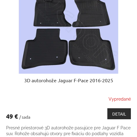
3D autorohože Jaguar F-Pace 2016-2025
Vypredané
DETAIL
49 €
/ sada
Presné priestorové 3D autorohože pasujúce pre Jaguar F Pace
suv. Rohože obsahujú otvory pre fixáciu do podlahy vozidla