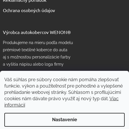
Ochrana osobných údajov
Výrobca autokobercov WENON®
Produkujeme na mieru podľa modelu
prémiové textilné koberce do auta
aj s možnosťou personalizácie farby
a vyšitia nápisu alebo loga firmy
Váš súhlas pre súbory cookie nám pomáha zlepšovať
funkcie, výkon a použiteľnosť pre pohodlné a vylepšené
prehliadanie webovej stránky. Súhlasom s profilujúcimi
cookies nám dávate právo využiť aj nový typ dát.
Viac
informácií
Vytvoril Shoptet
Nastavenie