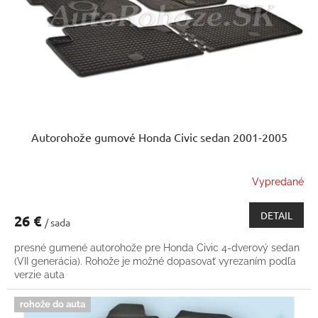
k
o
t
d
o
u
v
k
t
o
v
Autorohože gumové Honda Civic sedan 2001-2005
Vypredané
DETAIL
26 €
/ sada
presné gumené autorohože pre Honda Civic 4-dverový sedan
(VII generácia). Rohože je možné dopasovať vyrezaním podľa
verzie auta
rohože do auta