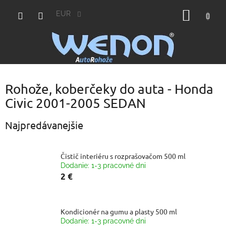
Prejsť
NÁKU
na
EUR
obsah
KOŠÍK
Rohože, koberčeky do auta - Honda
Civic 2001-2005 SEDAN
Najpredávanejšie
Čistič interiéru s rozprašovačom 500 ml
Dodanie: 1-3 pracovné dni
2 €
Kondicionér na gumu a plasty 500 ml
Dodanie: 1-3 pracovné dni