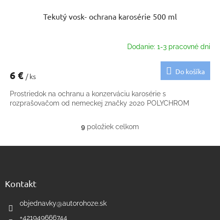
Tekutý vosk- ochrana karosérie 500 ml
Dodanie: 1-3 pracovné dni
Do košíka
6 €
/ ks
Prostriedok na ochranu a konzerváciu karosérie s
rozprašovačom od nemeckej značky 2020 POLYCHROM
9
položiek celkom
O
v
Z
l
á
á
d
p
a
ä
Kontakt
c
t
i
i
objednavky
@
autorohoze.sk
e
e
p
+421949666744