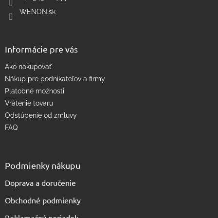
r
WENON.sk
v
k
y
v
Informácie pre vás
ý
p
Ako nakupovať
i
s
Nákup pre podnikateľov a firmy
u
Platobné možnosti
Vrátenie tovaru
Odstúpenie od zmluvy
FAQ
Podmienky nákupu
Doprava a doručenie
Obchodné podmienky
Reklamačný poriadok