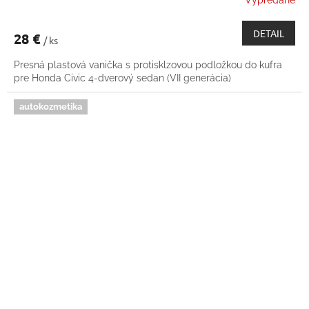
Vypredané
DETAIL
28 €
/ ks
Presná plastová vanička s protisklzovou podložkou do kufra
pre Honda Civic 4-dverový sedan (VII generácia)
autokozmetika