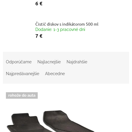
6 €
Čistič diskov s indikátorom 500 ml
Dodanie: 1-3 pracovné dni
7 €
R
a
Odporúčame
Najlacnejšie
Najdrahšie
d
e
Najpredávanejšie
Abecedne
n
i
V
e
rohože do auta
ý
p
p
r
i
o
s
d
p
u
r