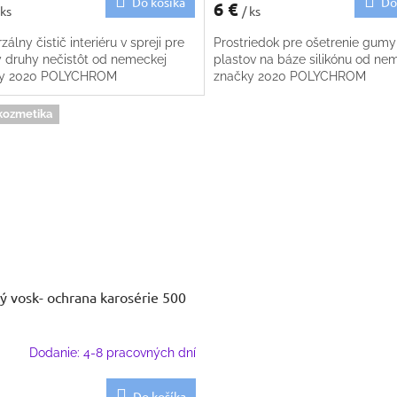
Do košíka
Do
6 €
 ks
/ ks
zálny čistič interiéru v spreji pre
Prostriedok pre ošetrenie gumy
y druhy nečistôt od nemeckej
plastov na báze silikónu od ne
ky 2020 POLYCHROM
značky 2020 POLYCHROM
kozmetika
ý vosk- ochrana karosérie 500
Dodanie: 4-8 pracovných dní
Do košíka