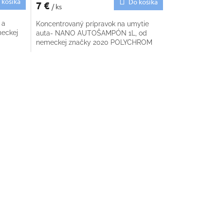
 košíka
Do košíka
7 €
/ ks
 a
Koncentrovaný prípravok na umytie
meckej
auta- NANO AUTOŠAMPÓN 1L, od
nemeckej značky 2020 POLYCHROM