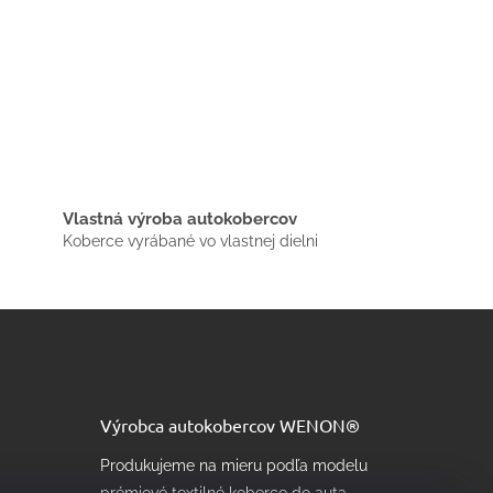
Vlastná výroba autokobercov
Koberce vyrábané vo vlastnej dielni
Výrobca autokobercov WENON®
Produkujeme na mieru podľa modelu