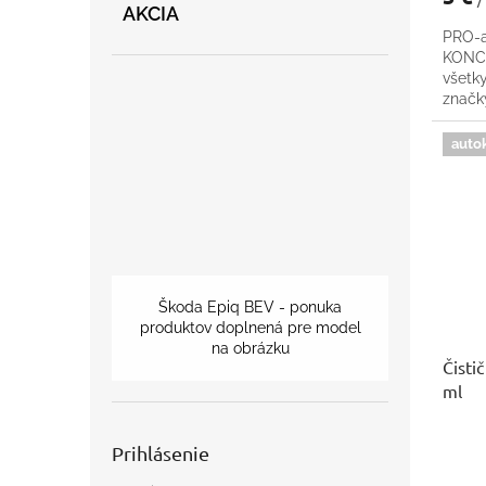
AKCIA
PRO-a
KONCE
všetk
znač
auto
Škoda Epiq BEV - ponuka
produktov doplnená pre model
na obrázku
Čisti
ml
Prihlásenie