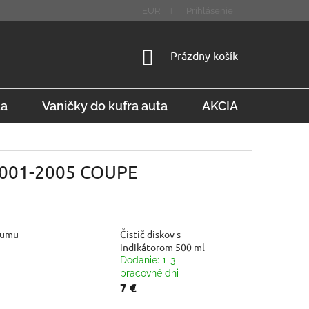
STÚPENIE OD ZMLUVY
FAQ
EUR
Prihlásenie
NÁKUPNÝ
Prázdny košík
KOŠÍK
ta
Vaničky do kufra auta
AKCIA
Konta
 2001-2005 COUPE
gumu
Čistič diskov s
indikátorom 500 ml
Dodanie: 1-3
pracovné dni
7 €