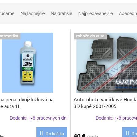
rúčame
Najlacnejšie
Najdrahšie
Najpredávanejšie
Abecedn
kozmetika
rohože do auta
na pena- dvojzložková na
Autorohože vaničkové Honda
e auta 1L
3D kupé 2001-2005
Dodanie: 4-8 pracovných dní
Dodanie: 4-8 pracov
Do košíka
Do
40 €
 ks
/ sada