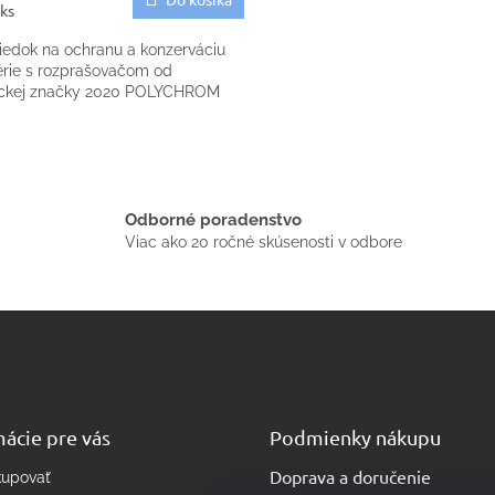
 ks
riedok na ochranu a konzerváciu
érie s rozprašovačom od
kej značky 2020 POLYCHROM
O
v
l
á
Odborné poradenstvo
d
Viac ako 20 ročné skúsenosti v odbore
a
c
i
e
p
r
v
k
y
ácie pre vás
Podmienky nákupu
v
ý
Doprava a doručenie
p
kupovať