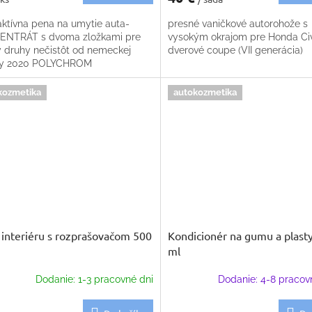
ktívna pena na umytie auta-
presné vaničkové autorohože s
NTRÁT s dvoma zložkami pre
vysokým okrajom pre Honda Civ
y druhy nečistôt od nemeckej
dverové coupe (VII generácia)
ky 2020 POLYCHROM
kozmetika
autokozmetika
č interiéru s rozprašovačom 500
Kondicionér na gumu a plast
ml
Dodanie: 1-3 pracovné dni
Dodanie: 4-8 pracov