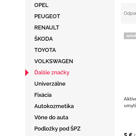
OPEL
R
a
Odpo
PEUGEOT
d
e
RENAULT
V
n
auto
ý
ŠKODA
i
p
e
TOYOTA
i
p
s
r
VOLKSWAGEN
p
o
r
d
Ďalšie značky
o
u
Univerzálne
d
k
u
t
Fixácia
Aktív
k
o
umyti
t
v
Autokozmetika
o
Vône do auta
v
Podložky pod ŠPZ
5 €
/