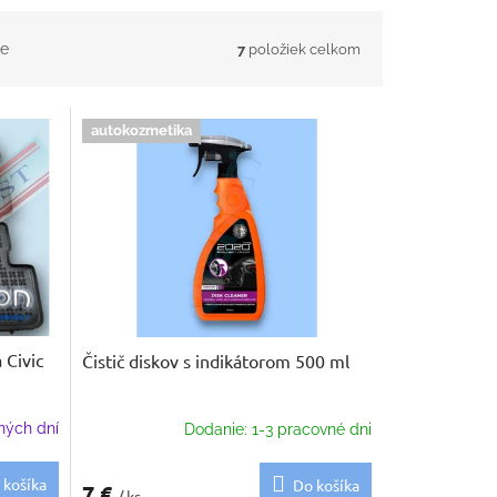
e
7
položiek celkom
autokozmetika
 Civic
Čistič diskov s indikátorom 500 ml
ných dní
Dodanie: 1-3 pracovné dni
 košíka
Do košíka
7 €
/ ks