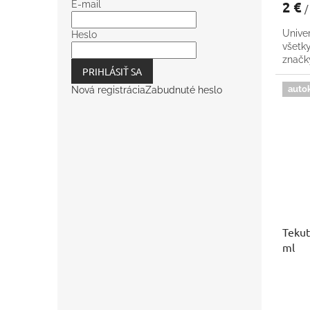
2 €
E-mail
/
Univer
Heslo
všetk
znač
PRIHLÁSIŤ SA
auto
Nová registrácia
Zabudnuté heslo
Tekut
ml