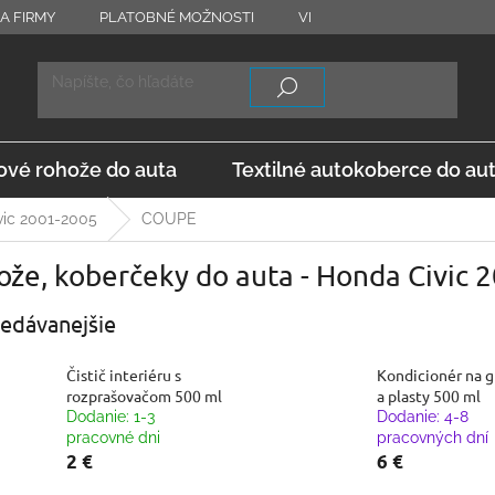
A FIRMY
PLATOBNÉ MOŽNOSTI
VRÁTENIE TOVARU
OD
vé rohože do auta
Textilné autokoberce do au
vic 2001-2005
COUPE
ože, koberčeky do auta - Honda Civic
edávanejšie
Čistič interiéru s
Kondicionér na 
rozprašovačom 500 ml
a plasty 500 ml
Dodanie: 1-3
Dodanie: 4-8
pracovné dni
pracovných dní
2 €
6 €