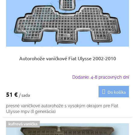
k
o
t
d
o
u
v
k
t
o
v
Autorohože vaničkové Fiat Ulysse 2002-2010
Dodanie: 4-8 pracovných dní
Do košíka
51 €
/ sada
presné vaničkové autorohože s vysokým okrajom pre Fiat
Ulysse mpv (II generácia)
kufrová vanička