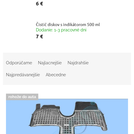
6 €
Čistič diskov s indikátorom 500 ml
Dodanie: 1-3 pracovné dni
7 €
R
a
Odporúčame
Najlacnejšie
Najdrahšie
d
e
Najpredávanejšie
Abecedne
n
i
V
e
rohože do auta
ý
p
p
r
i
o
s
d
p
u
r