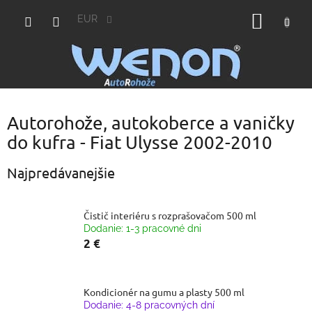
Prejsť
NÁKU
na
EUR
obsah
KOŠÍK
Autorohože, autokoberce a vaničky
do kufra - Fiat Ulysse 2002-2010
Najpredávanejšie
Čistič interiéru s rozprašovačom 500 ml
Dodanie: 1-3 pracovné dni
2 €
Kondicionér na gumu a plasty 500 ml
Dodanie: 4-8 pracovných dní