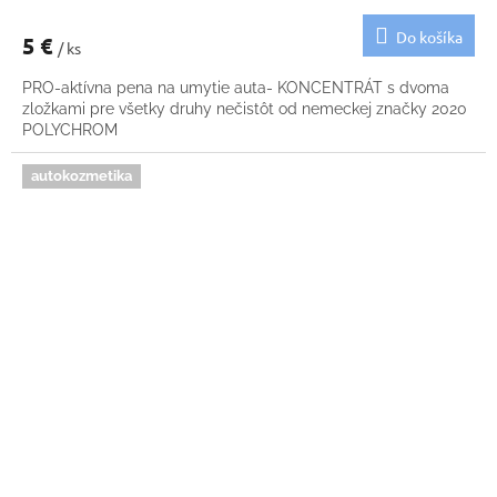
Do košíka
5 €
/ ks
PRO-aktívna pena na umytie auta- KONCENTRÁT s dvoma
zložkami pre všetky druhy nečistôt od nemeckej značky 2020
POLYCHROM
autokozmetika