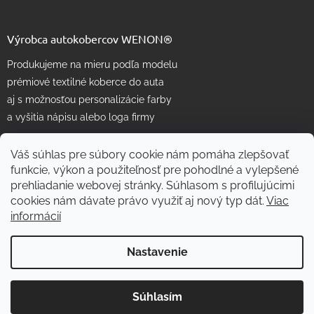
Výrobca autokobercov WENON®
Produkujeme na mieru podľa modelu
prémiové textilné koberce do auta
aj s možnosťou personalizácie farby
a vyšitia nápisu alebo loga firmy
Váš súhlas pre súbory cookie nám pomáha zlepšovať
funkcie, výkon a použiteľnosť pre pohodlné a vylepšené
prehliadanie webovej stránky. Súhlasom s profilujúcimi
cookies nám dávate právo využiť aj nový typ dát.
Viac
informácií
Vytvoril Shoptet
Nastavenie
Copyright 2026
WENON autorohože
. Všetky práva vyhradené.
Súhlasím
Skvelé
:
4.7
/
5
Upraviť nastavenie cookies