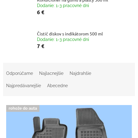
Dodanie: 1-3 pracovné dni
6 €
Čistič diskov s indikátorom 500 ml
Dodanie: 1-3 pracovné dni
7 €
R
a
Odporúčame
Najlacnejšie
Najdrahšie
d
e
Najpredávanejšie
Abecedne
n
i
V
e
rohože do auta
ý
p
p
r
i
o
s
d