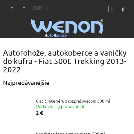
Prejsť
NÁKU
na
EUR
obsah
KOŠÍK
Autorohože, autokoberce a vaničky
do kufra - Fiat 500L Trekking 2013-
2022
Najpredávanejšie
Čistič interiéru s rozprašovačom 500 ml
Dodanie: 1-3 pracovné dni
2 €
Kondicionér na gumu a plasty 500 ml