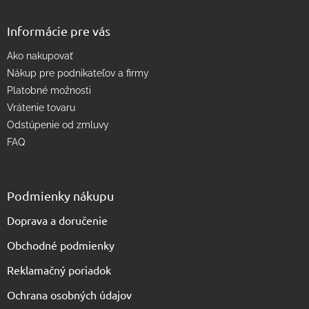
y
v
Informácie pre vás
ý
p
Ako nakupovať
i
s
Nákup pre podnikateľov a firmy
u
Platobné možnosti
Vrátenie tovaru
Odstúpenie od zmluvy
FAQ
Podmienky nákupu
Doprava a doručenie
Obchodné podmienky
Reklamačný poriadok
Ochrana osobných údajov