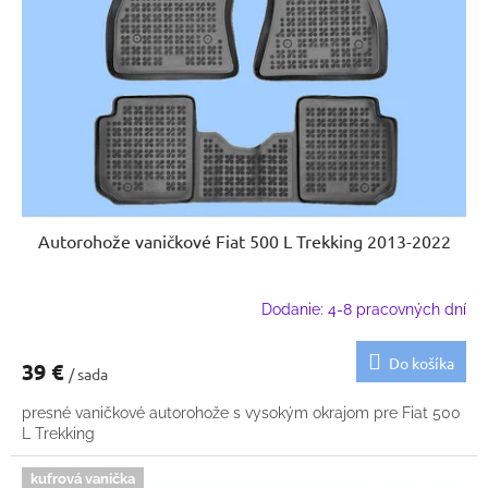
p
u
r
k
o
t
d
o
u
v
k
t
o
v
Autorohože vaničkové Fiat 500 L Trekking 2013-2022
Dodanie: 4-8 pracovných dní
Do košíka
39 €
/ sada
presné vaničkové autorohože s vysokým okrajom pre Fiat 500
L Trekking
kufrová vanička