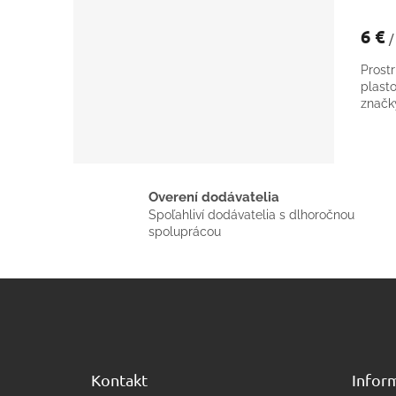
6 €
/
Prost
plast
znač
Overení dodávatelia
Spoľahliví dodávatelia s dlhoročnou
spoluprácou
Z
á
p
ä
t
Kontakt
Inform
i