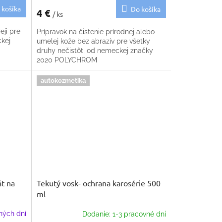
 košíka
Do košíka
4 €
/ ks
eji pre
Prípravok na čistenie prírodnej alebo
ckej
umelej kože bez abrazív pre všetky
druhy nečistôt, od nemeckej značky
2020 POLYCHROM
autokozmetika
t na
Tekutý vosk- ochrana karosérie 500
ml
ných dní
Dodanie: 1-3 pracovné dni