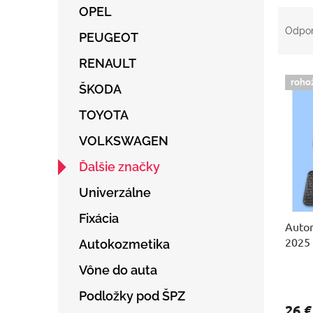
OPEL
R
a
Odpo
PEUGEOT
d
e
RENAULT
V
n
roho
ý
ŠKODA
i
p
e
TOYOTA
i
p
s
r
VOLKSWAGEN
p
o
r
d
Ďalšie značky
o
u
Univerzálne
d
k
u
t
Fixácia
Auto
k
o
2025
t
v
Autokozmetika
o
Vône do auta
v
Podložky pod ŠPZ
26 