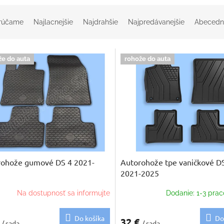
rúčame
Najlacnejšie
Najdrahšie
Najpredávanejšie
Abecedn
že do auta
rohože do auta
rohože gumové DS 4 2021-
Autorohože tpe vaničkové D
2021-2025
Na dostupnosť sa informujte
Dodanie: 1-3 prac
Do košíka
Do
€
32 €
/ sada
/ sada