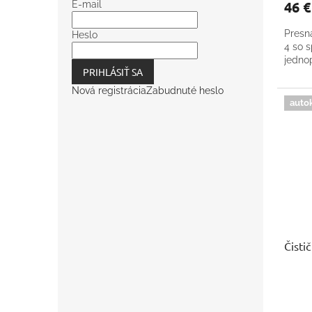
46 
E-mail
Presn
Heslo
4 so 
jedno
PRIHLÁSIŤ SA
Nová registrácia
Zabudnuté heslo
auto
Čisti