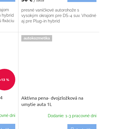
rajom
presné vaničkové autorohože s
n hybrid
vysokým okrajom pre DS-4 suv. Vhodné
 fixáciu
aj pre Plug-in hybrid
autokozmetika
–13 %
 4
Aktívna pena- dvojzložková na
umytie auta 1L
ovné dni
Dodanie: 1-3 pracovné dni