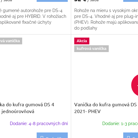
é gumené autorohože pre DS-4
Rohože na mieru s vysokým ok
vhodné aj pre HYBRID. V rohožiach
pre DS-4. Vhodné aj pre plug-i
 aplikované fixačné úchyty
(PHEV). Rohože majú aplikovanú
do podlahy
vá vanička
Akcia
kufrová vanička
ka do kufra gumová DS 4
Vanička do kufra gumová DS
 jednoúrovňová
2021- PHEV
Dodanie: 4-8 pracovných dní
Dodanie: 1-3 prac