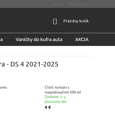
STÚPENIE OD ZMLUVY
FAQ
EUR
Prihlásenie
NÁKUPNÝ
Prázdny košík
KOŠÍK
ta
Vaničky do kufra auta
AKCIA
Konta
ra - DS 4 2021-2025
gumu
Čistič na kožu s
rozprašovačom 500 ml
Dodanie: 1-3
pracovné dni
4 €