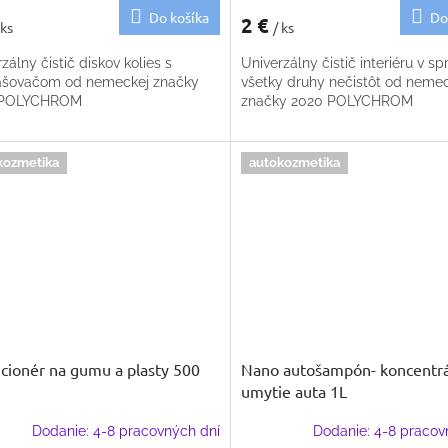
Do košíka
Do
2 €
 ks
/ ks
zálny čistič diskov kolies s
Univerzálny čistič interiéru v spr
ašovačom od nemeckej značky
všetky druhy nečistôt od neme
 POLYCHROM
značky 2020 POLYCHROM
kozmetika
autokozmetika
cionér na gumu a plasty 500
Nano autošampón- koncentrá
umytie auta 1L
Dodanie: 4-8 pracovných dní
Dodanie: 4-8 pracov