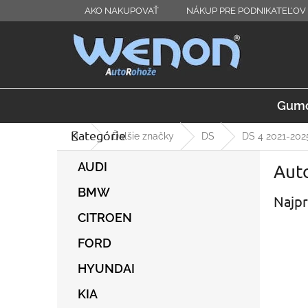
Prejsť
AKO NAKUPOVAŤ
NÁKUP PRE PODNIKATEĽOV 
na
obsah
Gumo
Kategórie
Preskočiť
Domov
Ďalšie značky
DS
DS 4 2021-202
kategórie
B
AUDI
Auto
o
č
BMW
Najpr
n
ý
CITROEN
p
FORD
a
n
HYUNDAI
e
l
KIA