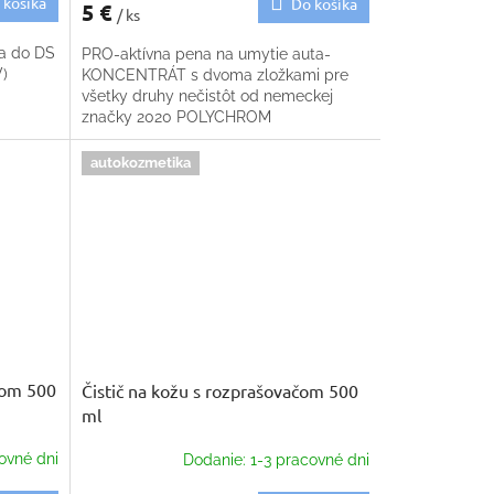
 košíka
Do košíka
5 €
/ ks
ra do DS
PRO-aktívna pena na umytie auta-
V)
KONCENTRÁT s dvoma zložkami pre
všetky druhy nečistôt od nemeckej
značky 2020 POLYCHROM
autokozmetika
ačom 500
Čistič na kožu s rozprašovačom 500
ml
ovné dni
Dodanie: 1-3 pracovné dni