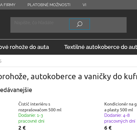
A FIRMY
PLATOBNÉ MOŽNOSTI
VRÁTENIE TOVARU
OD
vé rohože do auta
Textilné autokoberce do au
5
rohože, autokoberce a vaničky do kuf
edávanejšie
Čistič interiéru s
Kondicionér na 
rozprašovačom 500 ml
a plasty 500 ml
Dodanie: 1-3
Dodanie: 4-8
pracovné dni
pracovných dní
2 €
6 €