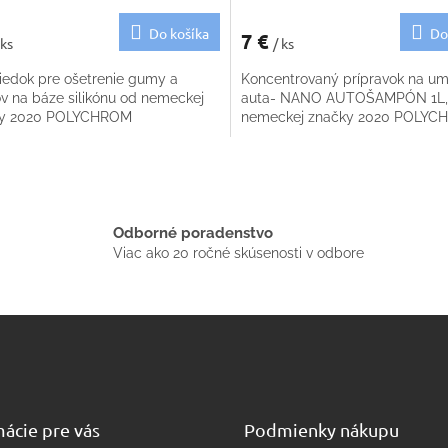
Do košíka
Do
7 €
 ks
/ ks
riedok pre ošetrenie gumy a
Koncentrovaný prípravok na um
ov na báze silikónu od nemeckej
auta- NANO AUTOŠAMPÓN 1L,
ky 2020 POLYCHROM
nemeckej značky 2020 POLY
O
v
l
á
Odborné poradenstvo
d
Viac ako 20 ročné skúsenosti v odbore
a
c
i
e
p
r
v
k
y
ácie pre vás
Podmienky nákupu
v