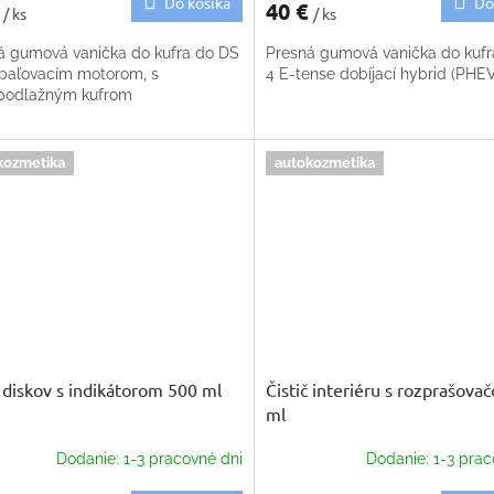
Do košíka
Do
€
40 €
/ ks
/ ks
á gumová vanička do kufra do DS
Presná gumová vanička do kuf
spaľovacím motorom, s
4 E-tense dobíjací hybrid (PHE
podlažným kufrom
kozmetika
autokozmetika
č diskov s indikátorom 500 ml
Čistič interiéru s rozprašov
ml
Dodanie: 1-3 pracovné dni
Dodanie: 1-3 prac