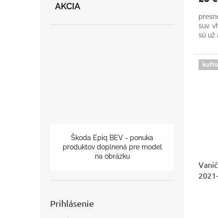
AKCIA
presn
suv. 
sú už
kufro
Škoda Epiq BEV - ponuka
produktov doplnená pre model
na obrázku
Vanič
2021-
Prihlásenie