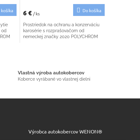
 košíka
Do košíka
6 €
/ ks
ytie
Prostriedok na ochranu a konzerváciu
 od
karosérie s rozprašovačom od
CHROM
nemeckej značky 2020 POLYCHROM
Vlastná výroba autokobercov
Koberce vyrábané vo vlastnej dielni
Výrobca autokobercov WENON®