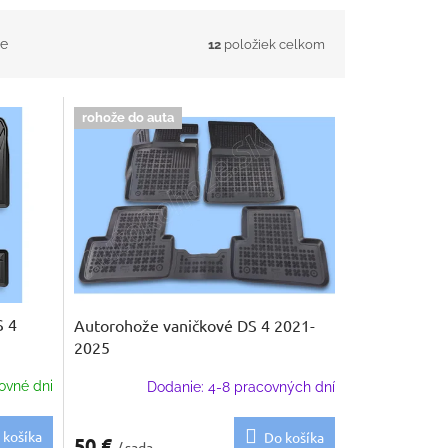
e
12
položiek celkom
rohože do auta
S 4
Autorohože vaničkové DS 4 2021-
2025
ovné dni
Dodanie: 4-8 pracovných dní
 košíka
Do košíka
50 €
/ sada