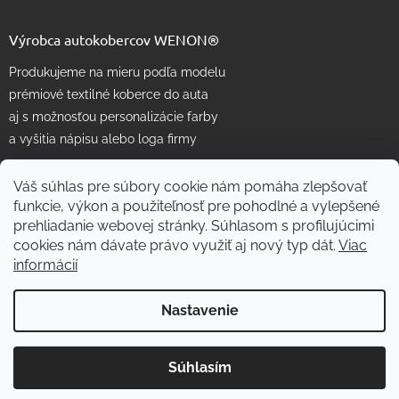
Výrobca autokobercov WENON®
Produkujeme na mieru podľa modelu
prémiové textilné koberce do auta
aj s možnosťou personalizácie farby
a vyšitia nápisu alebo loga firmy
Váš súhlas pre súbory cookie nám pomáha zlepšovať
funkcie, výkon a použiteľnosť pre pohodlné a vylepšené
prehliadanie webovej stránky. Súhlasom s profilujúcimi
cookies nám dávate právo využiť aj nový typ dát.
Viac
informácií
Vytvoril Shoptet
Nastavenie
Copyright 2026
WENON autorohože
. Všetky práva vyhradené.
Súhlasím
Skvelé
:
4.7
/
5
Upraviť nastavenie cookies
08.08.2026
RECENZIE