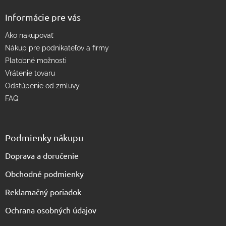
v
Informácie pre vás
ý
p
Ako nakupovať
i
s
Nákup pre podnikateľov a firmy
u
Platobné možnosti
Vrátenie tovaru
Odstúpenie od zmluvy
FAQ
Podmienky nákupu
Doprava a doručenie
Obchodné podmienky
Reklamačný poriadok
Ochrana osobných údajov