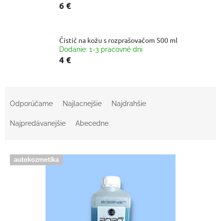
6 €
Čistič na kožu s rozprašovačom 500 ml
Dodanie: 1-3 pracovné dni
4 €
R
a
Odporúčame
Najlacnejšie
Najdrahšie
d
e
Najpredávanejšie
Abecedne
n
i
V
e
autokozmetika
ý
p
p
r
i
o
s
d
p
u
r