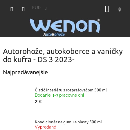
Prejsť
NÁKU
na
EUR
obsah
KOŠÍK
Autorohože, autokoberce a vaničky
do kufra - DS 3 2023-
Najpredávanejšie
Čistič interiéru s rozprašovačom 500 ml
Dodanie: 1-3 pracovné dni
2 €
Kondicionér na gumu a plasty 500 ml
Vypredané