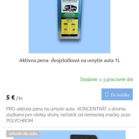
k
o
t
d
o
u
v
k
t
o
v
Aktívna pena- dvojzložková na umytie auta 1L
Dodanie: 1-3 pracovné dni
Do košíka
5 €
/ ks
PRO-aktívna pena na umytie auta- KONCENTRÁT s dvoma
zložkami pre všetky druhy nečistôt od nemeckej značky 2020
POLYCHROM
rohože do auta