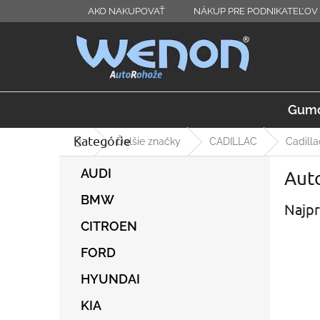
Prejsť
AKO NAKUPOVAŤ
NÁKUP PRE PODNIKATEĽOV 
na
obsah
Gumo
Kategórie
Preskočiť
Domov
Ďalšie značky
CADILLAC
Cadill
kategórie
B
AUDI
Auto
o
č
BMW
Najpr
n
ý
CITROEN
p
FORD
a
n
HYUNDAI
e
l
KIA