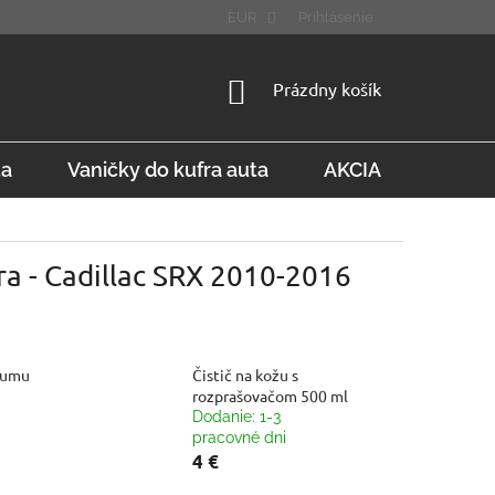
STÚPENIE OD ZMLUVY
FAQ
EUR
Prihlásenie
NÁKUPNÝ
Prázdny košík
KOŠÍK
ta
Vaničky do kufra auta
AKCIA
Konta
ra - Cadillac SRX 2010-2016
gumu
Čistič na kožu s
rozprašovačom 500 ml
Dodanie: 1-3
pracovné dni
4 €