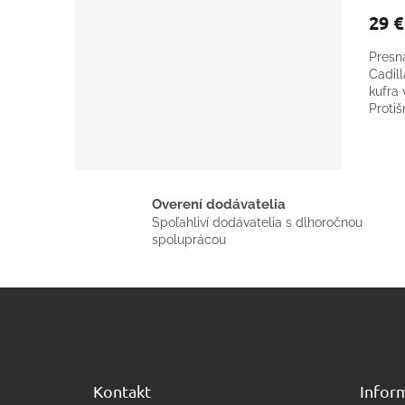
29 
Presn
Cadill
kufra 
Proti
Overení dodávatelia
Spoľahliví dodávatelia s dlhoročnou
spoluprácou
Z
á
p
ä
t
Kontakt
Inform
i