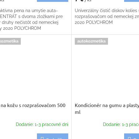
ktívna pena na umytie auta-
Univerzálny čistič diskov kolies 
NTRÁT s dvoma zložkami pre
rozprašovačom od nemeckej z
y druhy nečistôt od nemeckej
2020 POLYCHROM
ky 2020 POLYCHROM
kozmetika
autokozmetika
č na kožu s rozprašovačom 500
Kondicionér na gumu a plast
ml
Dodanie: 1-3 pracovné dni
Dodanie: 1-3 prac