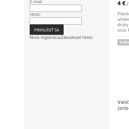
4 €
E-mail
/
Prípra
Heslo
umele
druhy
PRIHLÁSIŤ SA
2020
Nová registrácia
Zabudnuté heslo
kufro
Vanič
2010