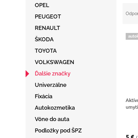
OPEL
R
a
Odpo
PEUGEOT
d
e
RENAULT
V
n
auto
ý
ŠKODA
i
p
e
TOYOTA
i
p
s
r
VOLKSWAGEN
p
o
r
d
Ďalšie značky
o
u
Univerzálne
d
k
u
t
Fixácia
Aktív
k
o
umyti
t
v
Autokozmetika
o
Vône do auta
v
Podložky pod ŠPZ
5 €
/