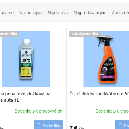
rúčame
Najlacnejšie
Najdrahšie
Najpredávanejšie
Abecedn
kozmetika
autokozmetika
na pena- dvojzložková na
Čistič diskov s indikátorom 5
e auta 1L
Dodanie: 1-3 pracovné dni
Dodanie: 1-3 prac
Do košíka
Do
7 €
 ks
/ ks