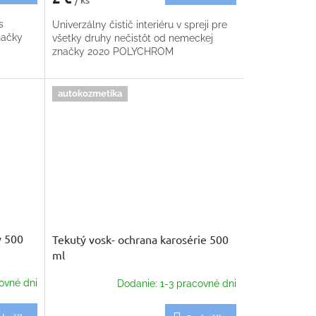
s
Univerzálny čistič interiéru v spreji pre
načky
všetky druhy nečistôt od nemeckej
značky 2020 POLYCHROM
autokozmetika
y 500
Tekutý vosk- ochrana karosérie 500
ml
ovné dni
Dodanie: 1-3 pracovné dni