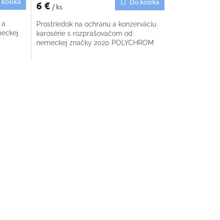
 košíka
Do košíka
6 €
/ ks
 a
Prostriedok na ochranu a konzerváciu
meckej
karosérie s rozprašovačom od
nemeckej značky 2020 POLYCHROM