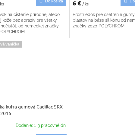
Do košíka
Do
6 €
 ks
/ ks
vok na čistenie prírodnej alebo
Prostriedok pre ošetrenie gumy
j kože bez abrazív pre všetky
plastov na báze silikónu od ne
 nečistôt, od nemeckej značky
značky 2020 POLYCHROM
 POLYCHROM
vá vanička
ka kufra gumová Cadillac SRX
-2016
Dodanie: 1-3 pracovné dni