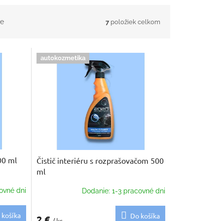
e
7
položiek celkom
autokozmetika
00 ml
Čistič interiéru s rozprašovačom 500
ml
ovné dni
Dodanie: 1-3 pracovné dni
 košíka
Do košíka
2 €
/ ks