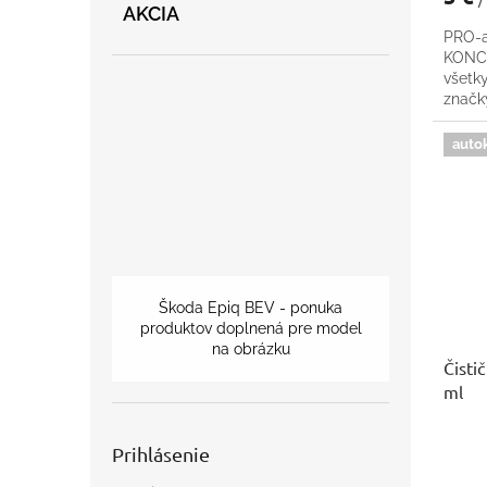
AKCIA
PRO-a
KONCE
všetk
znač
auto
Škoda Epiq BEV - ponuka
produktov doplnená pre model
na obrázku
Čisti
ml
Prihlásenie