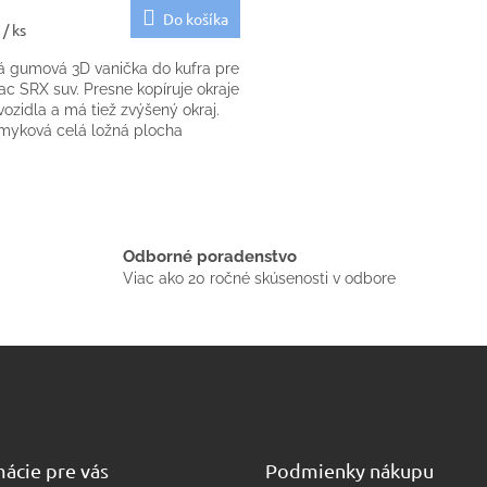
Do košíka
€
/ ks
á gumová 3D vanička do kufra pre
ac SRX suv. Presne kopíruje okraje
vozidla a má tiež zvýšený okraj.
šmyková celá ložná plocha
O
v
l
á
Odborné poradenstvo
d
Viac ako 20 ročné skúsenosti v odbore
a
c
i
e
p
r
v
k
y
ácie pre vás
Podmienky nákupu
v