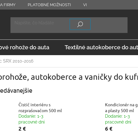
A FIRMY
PLATOBNÉ MOŽNOSTI
VRÁTENIE TOVARU
OD
vé rohože do auta
Textilné autokoberce do au
ac SRX 2010-2016
rohože, autokoberce a vaničky do kuf
edávanejšie
Čistič interiéru s
Kondicionér na 
rozprašovačom 500 ml
a plasty 500 ml
Dodanie: 1-3
Dodanie: 1-3
pracovné dni
pracovné dni
2 €
6 €