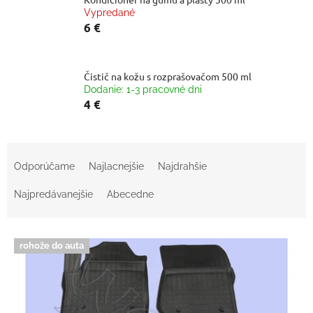
Vypredané
6 €
Čistič na kožu s rozprašovačom 500 ml
Dodanie: 1-3 pracovné dni
4 €
R
a
Odporúčame
Najlacnejšie
Najdrahšie
d
e
Najpredávanejšie
Abecedne
n
i
V
e
rohože do auta
ý
p
p
r
i
o
s
d