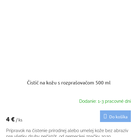
Čistič na kožu s rozprašovačom 500 ml
Dodanie: 1-3 pracovné dni
Do košíka
4 €
/ ks
Prípravok na čistenie prírodnej alebo umelej kože bez abrazív
pre všetky druhy nečistôt, od nemeckej značky 2020