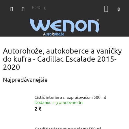
Prejsť
NÁKU
na
EUR
obsah
KOŠÍK
Autorohože, autokoberce a vaničky
do kufra - Cadillac Escalade 2015-
2020
Najpredávanejšie
Čistič interiéru s rozprašovačom 500 ml
Dodanie: 1-3 pracovné dni
2 €
Kondicionér na gumu a plasty 500 ml