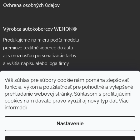
Ochrana osobných údajov
Výrobca autokobercov WENON®
Produkujeme na mieru podľa modelu
prémiové textilné koberce do auta
aj s možnosťou personalizácie farby
a vyšitia nápisu alebo loga firmy
Váš súhlas pre súbory cookie nám pomáha zlepšovať
funkcie, výkon a použiteľnosť pre pohodlné a vylepšené
prehliadanie webovej stránky. Súhlasom s profilujúcimi
cookies nám dávate právo využiť aj nový typ dát.
Viac
informácií
Vytvoril Shoptet
Nastavenie
Copyright 2026
WENON autorohože
. Všetky práva vyhradené.