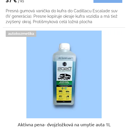
/ ks
Presná gumová vanička do kufra do Cadillacu Escalade suv
(IV generácia). Presne kopíruje okraje kufra vozidla a má tiež
zvýšený okraj. Protišmyková celá ložná plocha
autokozmetika
Aktívna pena- dvojzložková na umytie auta 1L