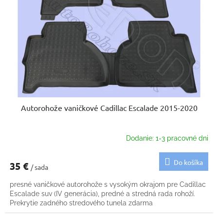
p
u
r
k
o
t
d
o
u
v
k
t
o
v
Autorohože vaničkové Cadillac Escalade 2015-2020
Dodanie: 1-3 pracovné dni
Do košíka
35 €
/ sada
presné vaničkové autorohože s vysokým okrajom pre Cadillac
Escalade suv (IV generácia), predné a stredná rada rohoží.
Prekrytie zadného stredového tunela zdarma