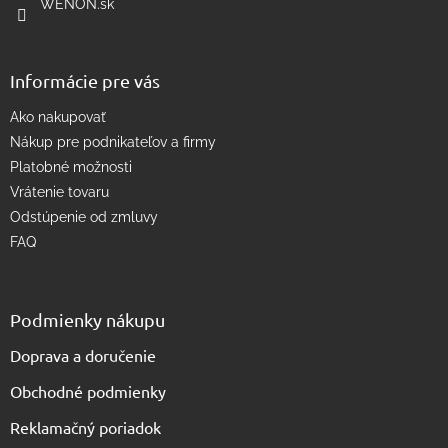
WENON.sk
v
k
y
v
Informácie pre vás
ý
p
Ako nakupovať
i
s
Nákup pre podnikateľov a firmy
u
Platobné možnosti
Vrátenie tovaru
Odstúpenie od zmluvy
FAQ
Podmienky nákupu
Doprava a doručenie
Obchodné podmienky
Reklamačný poriadok