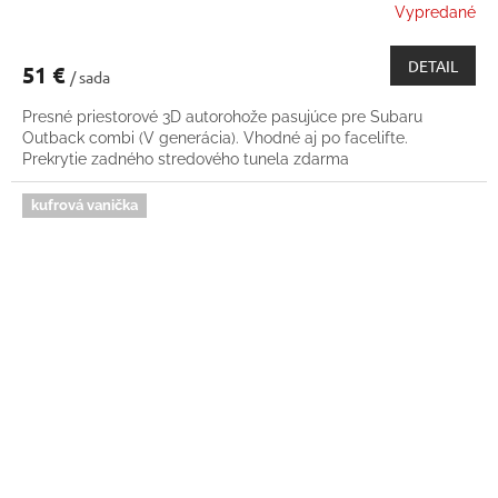
Vypredané
DETAIL
51 €
/ sada
Presné priestorové 3D autorohože pasujúce pre Subaru
Outback combi (V generácia). Vhodné aj po facelifte.
Prekrytie zadného stredového tunela zdarma
kufrová vanička