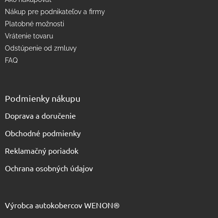
i
s
Nákup pre podnikateľov a firmy
u
Platobné možnosti
Vrátenie tovaru
Odstúpenie od zmluvy
FAQ
Podmienky nákupu
Doprava a doručenie
Obchodné podmienky
Reklamačný poriadok
Ochrana osobných údajov
Výrobca autokobercov WENON®