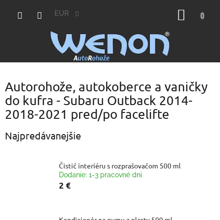
Prejsť
NÁKU
na
EUR
obsah
KOŠÍK
Autorohože, autokoberce a vaničky
do kufra - Subaru Outback 2014-
2018-2021 pred/po facelifte
Najpredávanejšie
Čistič interiéru s rozprašovačom 500 ml
Dodanie: 1-3 pracovné dni
2 €
Kondicionér na gumu a plasty 500 ml