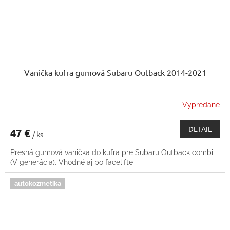
Vanička kufra gumová Subaru Outback 2014-2021
Vypredané
DETAIL
47 €
/ ks
Presná gumová vanička do kufra pre Subaru Outback combi
(V generácia). Vhodné aj po facelifte
autokozmetika