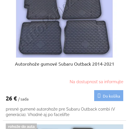
p
u
r
k
o
t
d
o
u
v
k
t
o
v
Autorohože gumové Subaru Outback 2014-2021
Na dostupnosť sa informujte
Do košíka
26 €
/ sada
presné gumené autorohože pre Subaru Outback combi (V
generácia). Vhodné aj po facelifte
rohože do auta