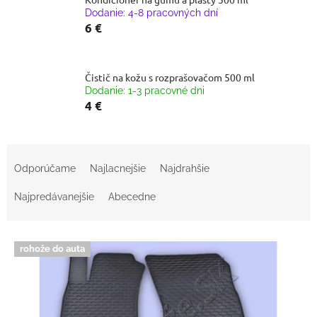
Dodanie: 4-8 pracovných dní
6 €
Čistič na kožu s rozprašovačom 500 ml
Dodanie: 1-3 pracovné dni
4 €
R
a
Odporúčame
Najlacnejšie
Najdrahšie
d
e
Najpredávanejšie
Abecedne
n
i
V
e
rohože do auta
ý
p
p
r
i
o
s
d