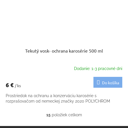
Tekutý vosk- ochrana karosérie 500 ml
Dodanie: 1-3 pracovné dni
Do košíka
6 €
/ ks
Prostriedok na ochranu a konzerváciu karosérie s
rozprašovačom od nemeckej značky 2020 POLYCHROM
15
položiek celkom
O
v