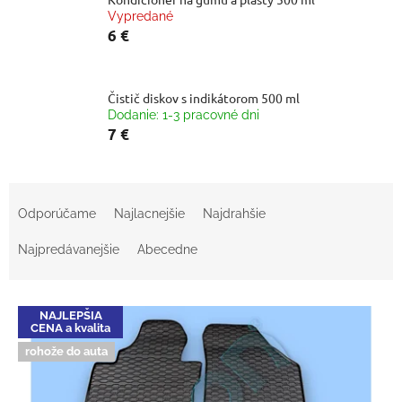
Vypredané
6 €
Čistič diskov s indikátorom 500 ml
Dodanie: 1-3 pracovné dni
7 €
R
a
Odporúčame
Najlacnejšie
Najdrahšie
d
e
Najpredávanejšie
Abecedne
n
i
V
e
NAJLEPŠIA
ý
p
CENA a kvalita
p
r
rohože do auta
i
o
s
d