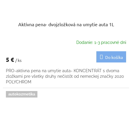
Aktívna pena- dvojzložková na umytie auta 1L
Dodanie: 1-3 pracovné dni
Do košíka
5 €
/ ks
PRO-aktívna pena na umytie auta- KONCENTRÁT s dvoma
zložkami pre všetky druhy nečistôt od nemeckej značky 2020
POLYCHROM
autokozmetika