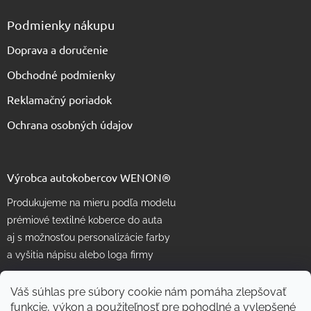
Podmienky nákupu
Doprava a doručenie
Obchodné podmienky
Reklamačný poriadok
Ochrana osobných údajov
Výrobca autokobercov WENON®
Produkujeme na mieru podľa modelu
prémiové textilné koberce do auta
aj s možnosťou personalizácie farby
a vyšitia nápisu alebo loga firmy
Váš súhlas pre súbory cookie nám pomáha zlepšovať
funkcie, výkon a použiteľnosť pre pohodlné a vylepšené