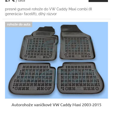
presné gumové rohože do VW Caddy Maxi combi (III
generácia+ facelift), dlhý rázvor
rohože do auta
Autorohože vaničkové VW Caddy Maxi 2003-2015