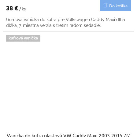
Do košíka
38 €
/ ks
Gumová vanička do kufra pre Volkswagen Caddy Maxi dlhá
dlžka, 7-miestna verzia s tretím radom sedadiel
kufrová vanička
Vanička do kufra plastová VW Caddy Maxi 2003-2015 7M