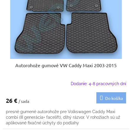
p
u
r
k
o
t
d
o
u
v
k
t
o
v
Autorohože gumové VW Caddy Maxi 2003-2015
Dodanie: 4-8 pracovných dní
Do košíka
26 €
/ sada
presné gumené autorohože pre Volkswagen Caddy Maxi
combi (III generácia+ facelift), dlhý rázvor. V rohožiach sú už
aplikované fixačné úchyty do podlahy