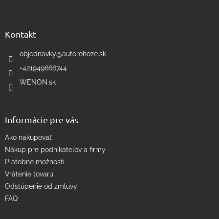
Z
l
á
á
d
p
a
ä
Kontakt
c
t
i
i
objednavky
@
autorohoze.sk
e
e
p
+421949666744
r
WENON.sk
v
k
y
v
Informácie pre vás
ý
p
Ako nakupovať
i
s
Nákup pre podnikateľov a firmy
u
Platobné možnosti
Vrátenie tovaru
Odstúpenie od zmluvy
FAQ