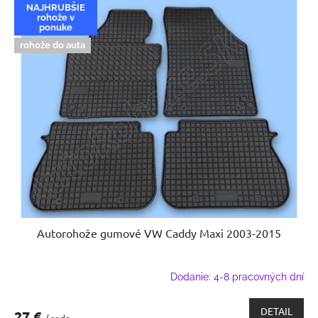
NAJHRUBŠIE
rohože v
ponuke
rohože do auta
Autorohože gumové VW Caddy Maxi 2003-2015
Dodanie: 4-8 pracovných dní
DETAIL
27 €
/ sada