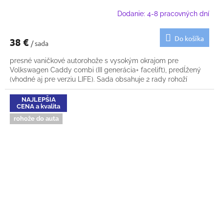
Dodanie: 4-8 pracovných dní
Do košíka
38 €
/ sada
presné vaničkové autorohože s vysokým okrajom pre
Volkswagen Caddy combi (III generácia+ facelift), predĺžený
(vhodné aj pre verziu LIFE). Sada obsahuje 2 rady rohoží
NAJLEPŠIA
CENA a kvalita
rohože do auta