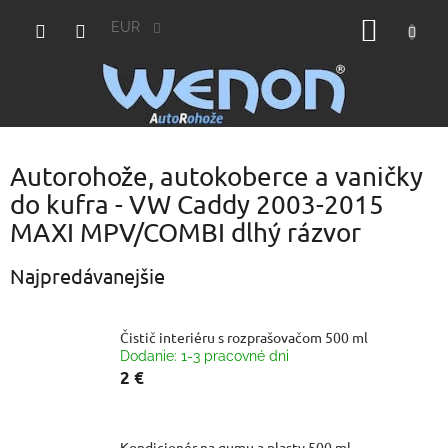
Prejsť
NÁKU
na
EUR
obsah
KOŠÍK
Autorohože, autokoberce a vaničky
do kufra - VW Caddy 2003-2015
MAXI MPV/COMBI dlhý rázvor
Najpredávanejšie
Čistič interiéru s rozprašovačom 500 ml
Dodanie: 1-3 pracovné dni
2 €
Kondicionér na gumu a plasty 500 ml