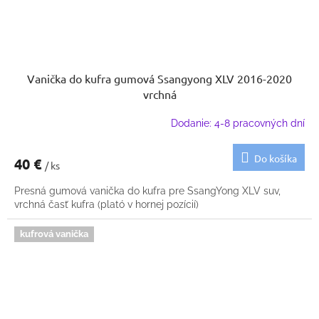
Vanička do kufra gumová Ssangyong XLV 2016-2020
vrchná
Dodanie: 4-8 pracovných dní
Do košíka
40 €
/ ks
Presná gumová vanička do kufra pre SsangYong XLV suv,
vrchná časť kufra (plató v hornej pozícií)
kufrová vanička