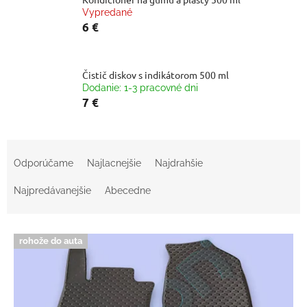
Vypredané
6 €
Čistič diskov s indikátorom 500 ml
Dodanie: 1-3 pracovné dni
7 €
R
a
Odporúčame
Najlacnejšie
Najdrahšie
d
e
Najpredávanejšie
Abecedne
n
i
V
e
rohože do auta
ý
p
p
r
i
o
s
d