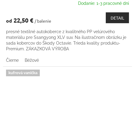
Dodanie: 1-3 pracovné dni
DETAIL
22,50 €
od
/ balenie
presné textilné autokoberce z kvalitného PP velúrového
materiálu pre Ssangyong XLV suv. Na ilustračnom obrázku je
sada kobercov do Škody Octavie. Trieda kvality produktu-
Premium. ZÁKAZKOVÁ VÝROBA
Čierne
Béžové
kufrová vanička