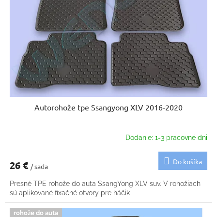
p
u
r
k
o
t
d
o
u
v
k
t
o
v
Autorohože tpe Ssangyong XLV 2016-2020
Dodanie: 1-3 pracovné dni
Do košíka
26 €
/ sada
Presné TPE rohože do auta SsangYong XLV suv. V rohožiach
sú aplikované fixačné otvory pre háčik
rohože do auta