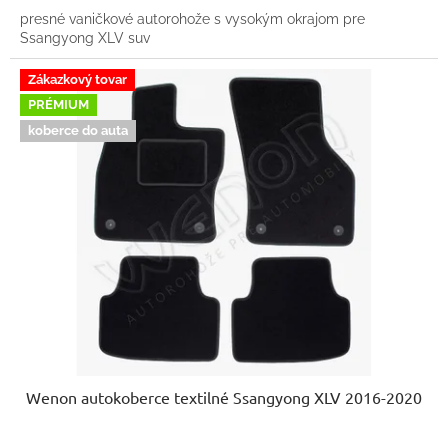
presné vaničkové autorohože s vysokým okrajom pre
Ssangyong XLV suv
Zákazkový tovar
PRÉMIUM
koberce do auta
Wenon autokoberce textilné Ssangyong XLV 2016-2020