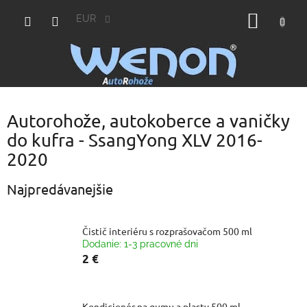
Prejsť
NÁKU
na
EUR
obsah
KOŠÍK
Autorohože, autokoberce a vaničky
do kufra - SsangYong XLV 2016-
2020
Najpredávanejšie
Čistič interiéru s rozprašovačom 500 ml
Dodanie: 1-3 pracovné dni
2 €
Kondicionér na gumu a plasty 500 ml