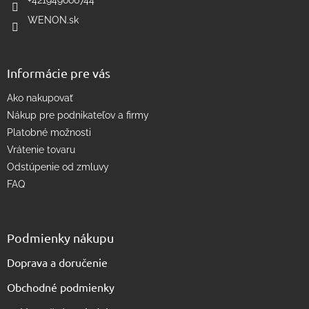
r
WENON.sk
v
k
y
v
Informácie pre vás
ý
p
Ako nakupovať
i
s
Nákup pre podnikateľov a firmy
u
Platobné možnosti
Vrátenie tovaru
Odstúpenie od zmluvy
FAQ
Podmienky nákupu
Doprava a doručenie
Obchodné podmienky