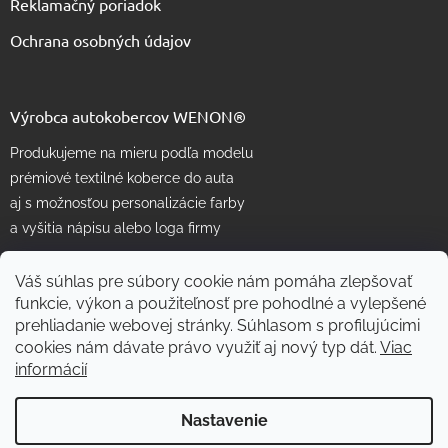
Reklamačný poriadok
Ochrana osobných údajov
Výrobca autokobercov WENON®
Produkujeme na mieru podľa modelu
prémiové textilné koberce do auta
aj s možnosťou personalizácie farby
a vyšitia nápisu alebo loga firmy
Váš súhlas pre súbory cookie nám pomáha zlepšovať
funkcie, výkon a použiteľnosť pre pohodlné a vylepšené
prehliadanie webovej stránky. Súhlasom s profilujúcimi
cookies nám dávate právo využiť aj nový typ dát.
Viac
informácií
Vytvoril Shoptet
Nastavenie