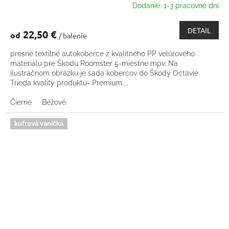
Dodanie: 1-3 pracovné dni
DETAIL
22,50 €
od
/ balenie
presné textilné autokoberce z kvalitného PP velúrového
materiálu pre Škodu Roomster 5-miestne mpv. Na
ilustračnom obrázku je sada kobercov do Škody Octavie.
Trieda kvality produktu- Premium....
Čierne
Béžové
kufrová vanička