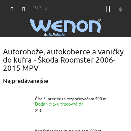
Prejsť
NÁKU
na
EUR
obsah
KOŠÍK
Autorohože, autokoberce a vaničky
do kufra - Škoda Roomster 2006-
2015 MPV
Najpredávanejšie
Čistič interiéru s rozprašovačom 500 ml
Dodanie: 1-3 pracovné dni
2 €
Kondicionér na gumu a plasty 500 ml