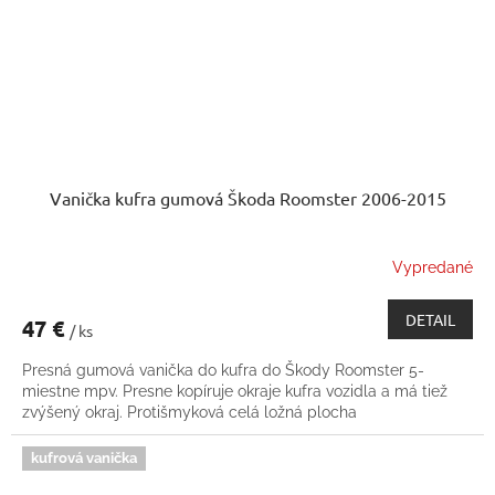
Vanička kufra gumová Škoda Roomster 2006-2015
Vypredané
DETAIL
47 €
/ ks
Presná gumová vanička do kufra do Škody Roomster 5-
miestne mpv. Presne kopíruje okraje kufra vozidla a má tiež
zvýšený okraj. Protišmyková celá ložná plocha
kufrová vanička