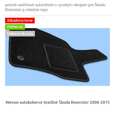
presné vaničkové autorohože s vysokým okrajom pre Škodu
Roomster 5-miestne mpv
Zákazkový tovar
PRÉMIUM
koberce do auta
Wenon autokoberce textilné Škoda Roomster 2006-2015