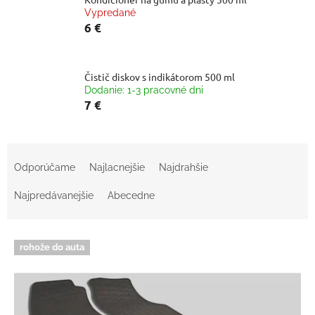
Vypredané
6 €
Čistič diskov s indikátorom 500 ml
Dodanie: 1-3 pracovné dni
7 €
R
a
Odporúčame
Najlacnejšie
Najdrahšie
d
e
Najpredávanejšie
Abecedne
n
i
V
e
rohože do auta
ý
p
p
r
i
o
s
d