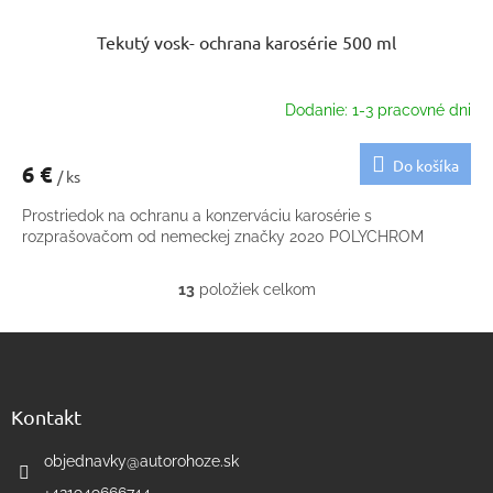
Tekutý vosk- ochrana karosérie 500 ml
Dodanie: 1-3 pracovné dni
Do košíka
6 €
/ ks
Prostriedok na ochranu a konzerváciu karosérie s
rozprašovačom od nemeckej značky 2020 POLYCHROM
13
položiek celkom
O
v
Z
l
á
á
d
p
a
ä
Kontakt
c
t
i
i
objednavky
@
autorohoze.sk
e
e
p
+421949666744