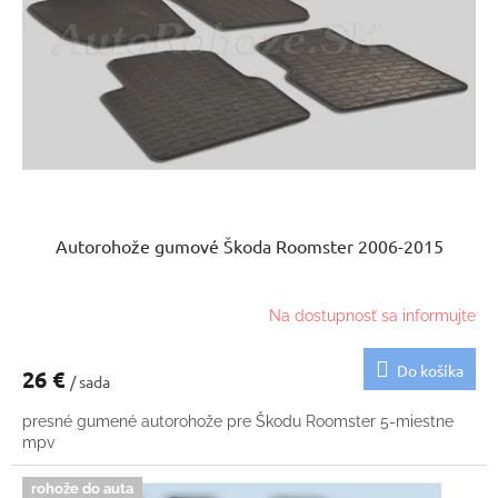
p
u
r
k
o
t
d
o
u
v
k
t
o
v
Autorohože gumové Škoda Roomster 2006-2015
Na dostupnosť sa informujte
Do košíka
26 €
/ sada
presné gumené autorohože pre Škodu Roomster 5-miestne
mpv
rohože do auta