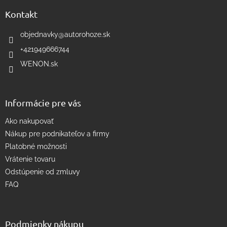
p
a
ä
Kontakt
c
t
i
i
objednavky
@
autorohoze.sk
e
e
p
+421949666744
r
WENON.sk
v
k
y
v
Informácie pre vás
ý
p
Ako nakupovať
i
s
Nákup pre podnikateľov a firmy
u
Platobné možnosti
Vrátenie tovaru
Odstúpenie od zmluvy
FAQ
Podmienky nákupu