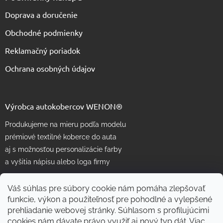
Doprava a doručenie
Obchodné podmienky
Reklamačný poriadok
Ochrana osobných údajov
Výrobca autokobercov WENON®
Produkujeme na mieru podľa modelu
prémiové textilné koberce do auta
aj s možnosťou personalizácie farby
a vyšitia nápisu alebo loga firmy
Váš súhlas pre súbory cookie nám pomáha zlepšovať
funkcie, výkon a použiteľnosť pre pohodlné a vylepšené
prehliadanie webovej stránky. Súhlasom s profilujúcimi
cookies nám dávate právo využiť aj nový typ dát.
Viac