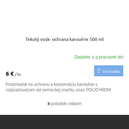
Tekutý vosk- ochrana karosérie 500 ml
Dodanie: 1-3 pracovné dni
Do košíka
6 €
/ ks
Prostriedok na ochranu a konzerváciu karosérie s
rozprašovačom od nemeckej značky 2020 POLYCHROM
8
položiek celkom
O
v
Z
l
á
á
d