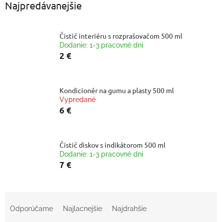
Najpredávanejšie
Čistič interiéru s rozprašovačom 500 ml
Dodanie: 1-3 pracovné dni
2 €
Kondicionér na gumu a plasty 500 ml
Vypredané
6 €
Čistič diskov s indikátorom 500 ml
Dodanie: 1-3 pracovné dni
7 €
R
a
Odporúčame
Najlacnejšie
Najdrahšie
d