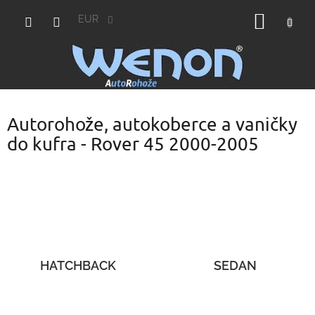
Prejsť
NÁKU
na
EUR
obsah
KOŠÍK
Autorohože, autokoberce a vaničky
do kufra - Rover 45 2000-2005
HATCHBACK
SEDAN