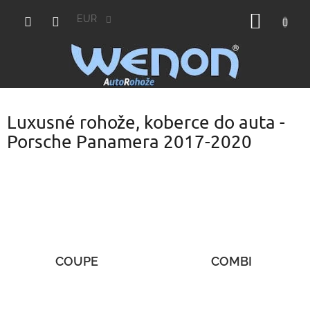
Prejsť
NÁKU
na
EUR
obsah
KOŠÍK
Luxusné rohože, koberce do auta -
Porsche Panamera 2017-2020
COUPE
COMBI