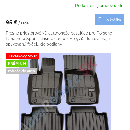
Dodanie: 1-3 pracovné dni
Do košíka
95 €
/ sada
Presné priestorové 3D autorohože pasujúce pre Porsche
Panamera Sport Turismo combi (typ 971). Rohože majú
aplikovanú fixáciu do podlahy
Zákazkový tovar
PRÉMIUM
rohože do auta