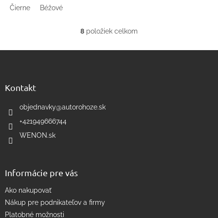
Čierne
Béžové
8
položiek celkom
O
v
Z
l
á
á
d
p
a
ä
Kontakt
c
t
i
i
objednavky
@
autorohoze.sk
e
e
p
+421949666744
r
WENON.sk
v
k
y
v
Informácie pre vás
ý
p
Ako nakupovať
i
s
Nákup pre podnikateľov a firmy
u
Platobné možnosti