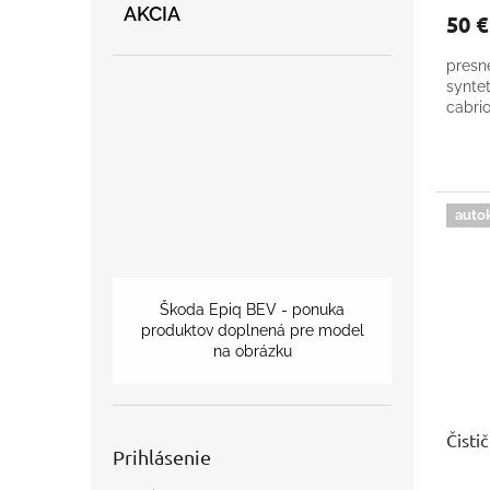
AKCIA
50 
presn
synte
cabri
auto
Škoda Epiq BEV - ponuka
produktov doplnená pre model
na obrázku
Čisti
Prihlásenie