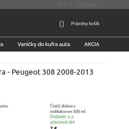
STÚPENIE OD ZMLUVY
FAQ
EUR
Prihlásenie
NÁKUPNÝ
Prázdny košík
KOŠÍK
ta
Vaničky do kufra auta
AKCIA
Konta
fra - Peugeot 308 2008-2013
gumu
Čistič diskov s
indikátorom 500 ml
Dodanie: 1-3
pracovné dni
7 €