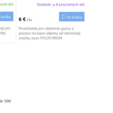
ovné dni
Dodanie: 4-8 pracovných dní
 košíka
Do košíka
6 €
/ ks
eji pre
Prostriedok pre ošetrenie gumy a
ckej
plastov na báze silikónu od nemeckej
značky 2020 POLYCHROM
ie 500