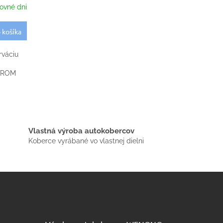
ovné dni
 košíka
rváciu
CHROM
Vlastná výroba autokobercov
Koberce vyrábané vo vlastnej dielni