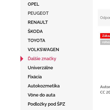
OPEL
R
PEUGEOT
a
Odpo
d
RENAULT
e
ŠKODA
V
n
Záka
ý
i
TOYOTA
roho
p
e
i
p
VOLKSWAGEN
s
r
Ďalšie značky
p
o
r
d
Univerzálne
o
u
d
k
Fixácia
u
t
Autokozmetika
Auto
k
o
CC 2
t
v
Vône do auta
o
v
Podložky pod ŠPZ