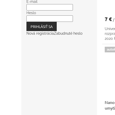
E-mail
Heslo
7 €
/
PRIHLÁSIŤ SA
Univer
Nová registrácia
Zabudnuté heslo
rozpr
2020
auto
Nano 
umyti