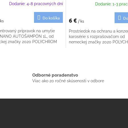
Dodanie: 4-8 pracovných dní
Dodanie: 1-3 prac
Do košíka
Do
6 €
 ks
/ ks
ntrovaný prípravok na umytie
Prostriedok na ochranu a konze
- NANO AUTOŠAMPÓN 1L, od
karosérie s rozprašovačom od
kej značky 2020 POLYCHROM
nemeckej značky 2020 POLY
O
v
l
á
Odborné poradenstvo
d
Viac ako 20 ročné skúsenosti v odbore
a
c
i
e
p
r
v
k
y