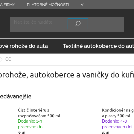
A FIRMY
PLATOBNÉ MOŽNOSTI
VRÁTENIE TOVARU
OD
vé rohože do auta
Textilné autokoberce do au
CC
rohože, autokoberce a vaničky do ku
edávanejšie
Čistič interiéru s
Kondicionér na 
rozprašovačom 500 ml
a plasty 500 ml
Dodanie: 1-3
Dodanie: 4-8
pracovné dni
pracovných dní
2 €
6 €