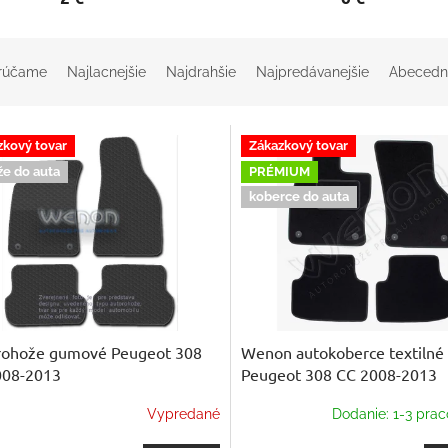
rúčame
Najlacnejšie
Najdrahšie
Najpredávanejšie
Abecedn
zkový tovar
Zákazkový tovar
že do auta
PRÉMIUM
koberce do auta
rohože gumové Peugeot 308
Wenon autokoberce textilné
008-2013
Peugeot 308 CC 2008-2013
Vypredané
Dodanie: 1-3 prac