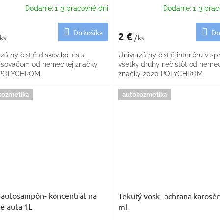
Dodanie: 1-3 pracovné dni
Dodanie: 1-3 prac
Do košíka
Do
2 €
 ks
/ ks
zálny čistič diskov kolies s
Univerzálny čistič interiéru v spr
ašovačom od nemeckej značky
všetky druhy nečistôt od neme
 POLYCHROM
značky 2020 POLYCHROM
kozmetika
autokozmetika
autošampón- koncentrát na
Tekutý vosk- ochrana karosér
e auta 1L
ml