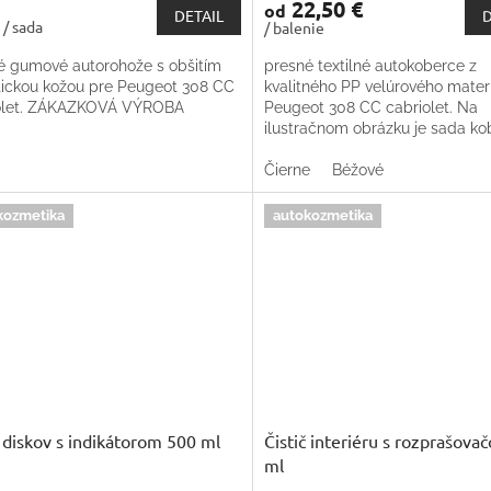
22,50 €
od
DETAIL
D
€
/ sada
/ balenie
é gumové autorohože s obšitím
presné textilné autokoberce z
tickou kožou pre Peugeot 308 CC
kvalitného PP velúrového mater
olet. ZÁKAZKOVÁ VÝROBA
Peugeot 308 CC cabriolet. Na
ilustračnom obrázku je sada ko
do Škody Octavie. Trieda kvalit
produktu- Premium. ZÁKAZKOVÁ
Čierne
Béžové
kozmetika
autokozmetika
č diskov s indikátorom 500 ml
Čistič interiéru s rozprašov
ml