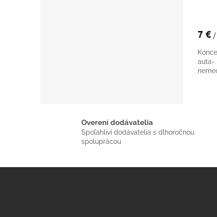
7 €
/
Konce
auta
nemec
Overení dodávatelia
Spoľahliví dodávatelia s dlhoročnou
spoluprácou
Z
á
p
ä
t