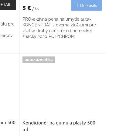
ETAIL
Do košíka
5 €
/ ks
PRO-aktívna pena na umytie auta-
iálu pre
KONCENTRÁT s dvoma zložkami pre
všetky druhy nečistôt od nemeckej
bercov
značky 2020 POLYCHROM
y
...
autokozmetika
ačom 500
Kondicionér na gumu a plasty 500
ml