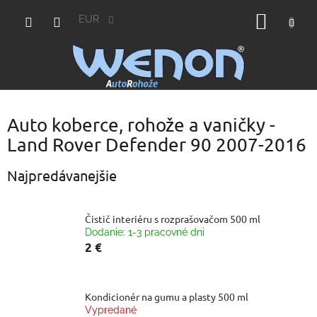
Prejsť
NÁKU
na
EUR
obsah
KOŠÍK
Auto koberce, rohože a vaničky -
Land Rover Defender 90 2007-2016
Najpredávanejšie
Čistič interiéru s rozprašovačom 500 ml
Dodanie: 1-3 pracovné dni
2 €
Kondicionér na gumu a plasty 500 ml
Vypredané