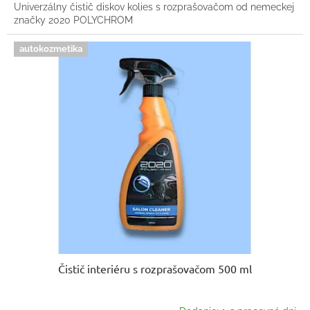
Univerzálny čistič diskov kolies s rozprašovačom od nemeckej
značky 2020 POLYCHROM
autokozmetika
Čistič interiéru s rozprašovačom 500 ml