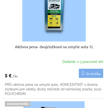
k
o
t
d
o
u
v
k
t
o
v
Aktívna pena- dvojzložková na umytie auta 1L
Dodanie: 1-3 pracovné dni
Do košíka
5 €
/ ks
PRO-aktívna pena na umytie auta- KONCENTRÁT s dvoma
zložkami pre všetky druhy nečistôt od nemeckej značky 2020
POLYCHROM
autokozmetika