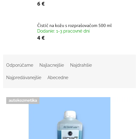
6 €
Čistič na kožu s rozprašovačom 500 ml
Dodanie: 1-3 pracovné dni
4 €
R
a
Odporúčame
Najlacnejšie
Najdrahšie
d
e
Najpredávanejšie
Abecedne
n
i
V
e
autokozmetika
ý
p
p
r
i
o
s
d
p
u
r