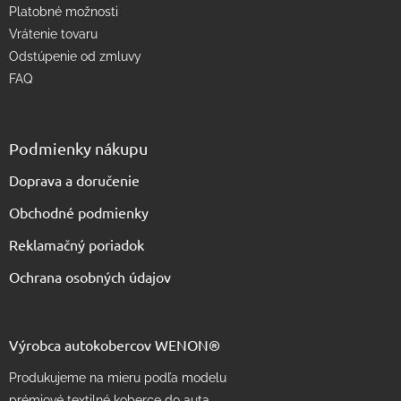
u
Platobné možnosti
Vrátenie tovaru
Odstúpenie od zmluvy
FAQ
Podmienky nákupu
Doprava a doručenie
Obchodné podmienky
Reklamačný poriadok
Ochrana osobných údajov
Výrobca autokobercov WENON®
Produkujeme na mieru podľa modelu
prémiové textilné koberce do auta