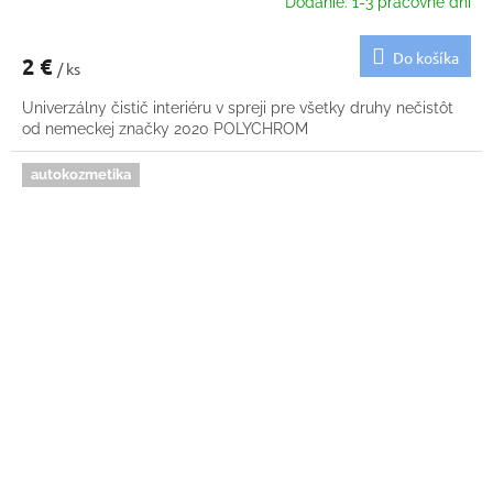
Dodanie: 1-3 pracovné dni
Do košíka
2 €
/ ks
Univerzálny čistič interiéru v spreji pre všetky druhy nečistôt
od nemeckej značky 2020 POLYCHROM
autokozmetika