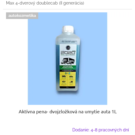
Max 4-dverový doublecab (II generácia)
autokozmetika
Aktívna pena- dvojzložková na umytie auta 1L
Dodanie: 4-8 pracovných dní