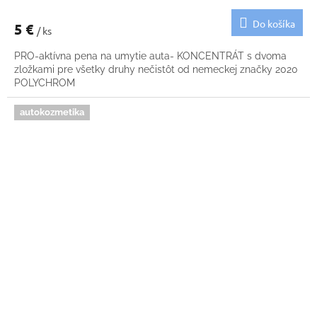
Do košíka
5 €
/ ks
PRO-aktívna pena na umytie auta- KONCENTRÁT s dvoma
zložkami pre všetky druhy nečistôt od nemeckej značky 2020
POLYCHROM
autokozmetika