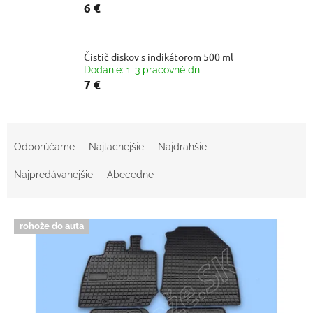
6 €
Čistič diskov s indikátorom 500 ml
Dodanie: 1-3 pracovné dni
7 €
R
a
Odporúčame
Najlacnejšie
Najdrahšie
d
e
Najpredávanejšie
Abecedne
n
i
V
e
rohože do auta
ý
p
p
r
i
o
s
d
p
u
r