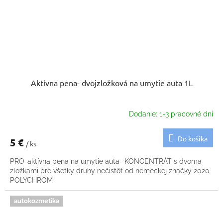
Aktívna pena- dvojzložková na umytie auta 1L
Dodanie: 1-3 pracovné dni
Do košíka
5 €
/ ks
PRO-aktívna pena na umytie auta- KONCENTRÁT s dvoma
zložkami pre všetky druhy nečistôt od nemeckej značky 2020
POLYCHROM
autokozmetika