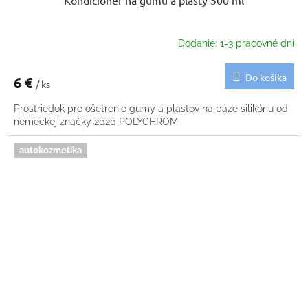
Kondicionér na gumu a plasty 500 ml
Dodanie: 1-3 pracovné dni
Do košíka
6 €
/ ks
Prostriedok pre ošetrenie gumy a plastov na báze silikónu od
nemeckej značky 2020 POLYCHROM
autokozmetika