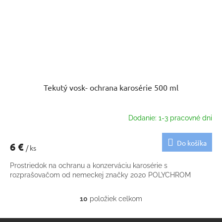
Tekutý vosk- ochrana karosérie 500 ml
Dodanie: 1-3 pracovné dni
Do košíka
6 €
/ ks
Prostriedok na ochranu a konzerváciu karosérie s
rozprašovačom od nemeckej značky 2020 POLYCHROM
10
položiek celkom
O
v
l