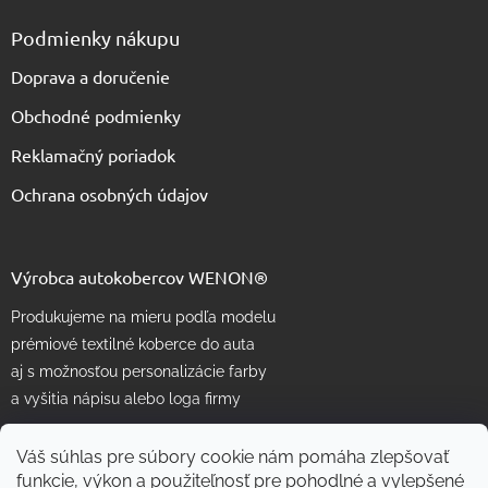
Podmienky nákupu
Doprava a doručenie
Obchodné podmienky
Reklamačný poriadok
Ochrana osobných údajov
Výrobca autokobercov WENON®
Produkujeme na mieru podľa modelu
prémiové textilné koberce do auta
aj s možnosťou personalizácie farby
a vyšitia nápisu alebo loga firmy
Váš súhlas pre súbory cookie nám pomáha zlepšovať
funkcie, výkon a použiteľnosť pre pohodlné a vylepšené