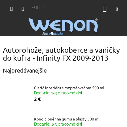
Prejsť
NÁKU
na
EUR
obsah
KOŠÍK
Autorohože, autokoberce a vaničky
do kufra - Infinity FX 2009-2013
Najpredávanejšie
Čistič interiéru s rozprašovačom 500 ml
Dodanie: 1-3 pracovné dni
2 €
Kondicionér na gumu a plasty 500 ml
Dodanie: 1-3 pracovné dni