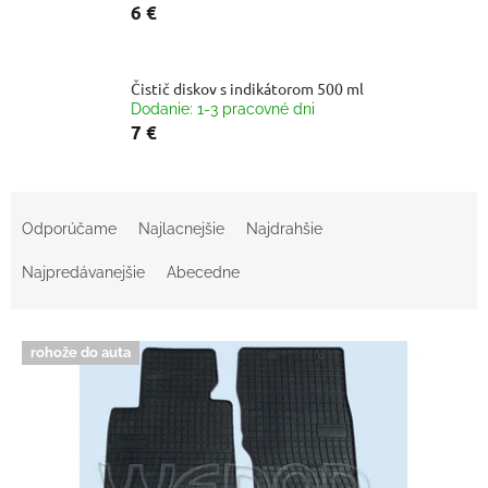
6 €
Čistič diskov s indikátorom 500 ml
Dodanie: 1-3 pracovné dni
7 €
R
a
Odporúčame
Najlacnejšie
Najdrahšie
d
e
Najpredávanejšie
Abecedne
n
i
V
e
rohože do auta
ý
p
p
r
i
o
s
d
p
u
r