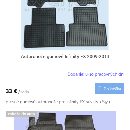
k
o
t
d
o
u
v
k
t
o
v
Autorohože gumové Infinity FX 2009-2013
Dodanie: 8-10 pracovných dní
Do košíka
33 €
/ sada
presné gumové autorohože pre Infinity FX suv (typ S51)
rohože do auta