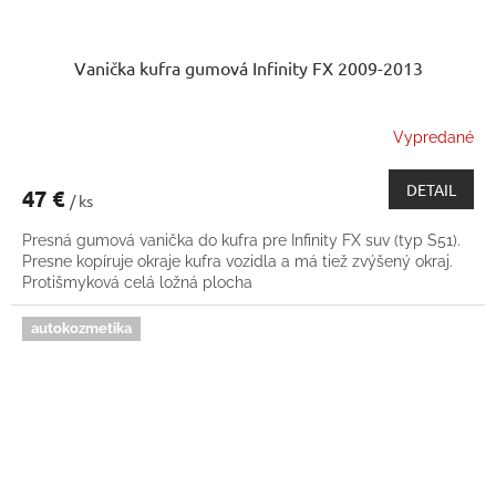
Vanička kufra gumová Infinity FX 2009-2013
Vypredané
DETAIL
47 €
/ ks
Presná gumová vanička do kufra pre Infinity FX suv (typ S51).
Presne kopíruje okraje kufra vozidla a má tiež zvýšený okraj.
Protišmyková celá ložná plocha
autokozmetika