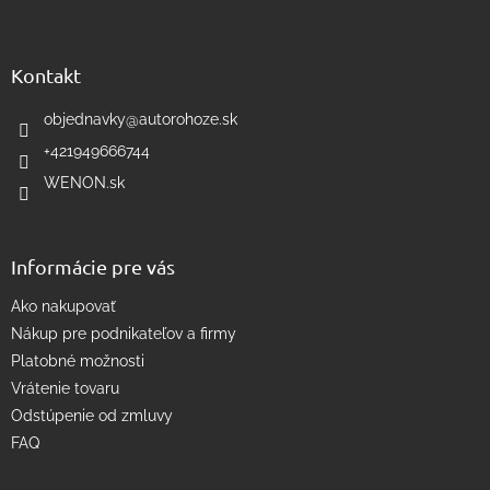
Z
á
á
d
p
a
ä
Kontakt
c
t
i
i
objednavky
@
autorohoze.sk
e
e
p
+421949666744
r
WENON.sk
v
k
y
v
Informácie pre vás
ý
p
Ako nakupovať
i
s
Nákup pre podnikateľov a firmy
u
Platobné možnosti
Vrátenie tovaru
Odstúpenie od zmluvy
FAQ