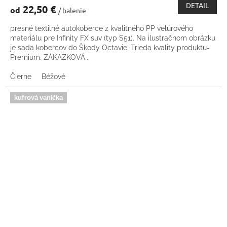
DETAIL
22,50 €
od
/ balenie
presné textilné autokoberce z kvalitného PP velúrového
materiálu pre Infinity FX suv (typ S51). Na ilustračnom obrázku
je sada kobercov do Škody Octavie. Trieda kvality produktu-
Premium. ZÁKAZKOVÁ...
Čierne
Béžové
kufrová vanička