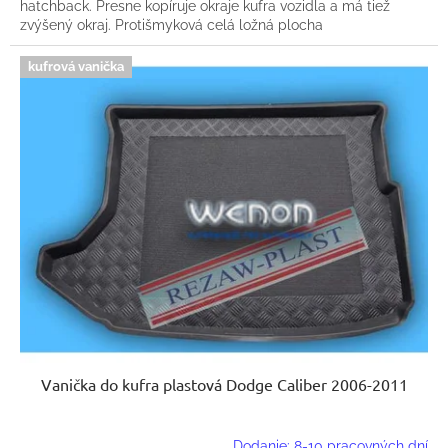
hatchback. Presne kopíruje okraje kufra vozidla a má tiež
zvýšený okraj. Protišmyková celá ložná plocha
kufrová vanička
Vanička do kufra plastová Dodge Caliber 2006-2011
Dodanie: 8-10 pracovných dní