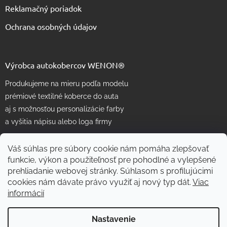
Reklamačný poriadok
Ochrana osobných údajov
Výrobca autokobercov WENON®
Produkujeme na mieru podľa modelu
prémiové textilné koberce do auta
aj s možnosťou personalizácie farby
a vyšitia nápisu alebo loga firmy
Váš súhlas pre súbory cookie nám pomáha zlepšovať
funkcie, výkon a použiteľnosť pre pohodlné a vylepšené
prehliadanie webovej stránky. Súhlasom s profilujúcimi
cookies nám dávate právo využiť aj nový typ dát.
Viac
informácií
Vytvoril Shoptet
Nastavenie