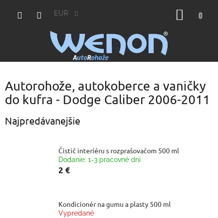
Prejsť
NÁKU
na
EUR
obsah
KOŠÍK
Autorohože, autokoberce a vaničky
do kufra - Dodge Caliber 2006-2011
Najpredávanejšie
Čistič interiéru s rozprašovačom 500 ml
Dodanie: 1-3 pracovné dni
2 €
Kondicionér na gumu a plasty 500 ml
Vypredané