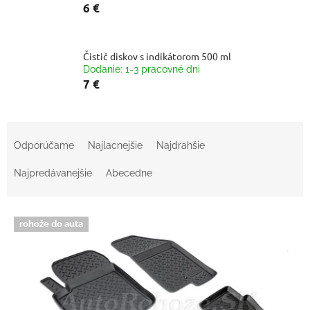
6 €
Čistič diskov s indikátorom 500 ml
Dodanie: 1-3 pracovné dni
7 €
R
a
Odporúčame
Najlacnejšie
Najdrahšie
d
e
Najpredávanejšie
Abecedne
n
i
V
e
rohože do auta
ý
p
p
r
i
o
s
d
p
u
r