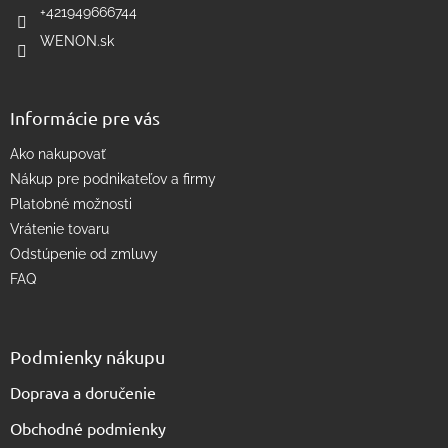
e
p
+421949666744
r
WENON.sk
v
k
y
v
Informácie pre vás
ý
p
Ako nakupovať
i
s
Nákup pre podnikateľov a firmy
u
Platobné možnosti
Vrátenie tovaru
Odstúpenie od zmluvy
FAQ
Podmienky nákupu
Doprava a doručenie
Obchodné podmienky