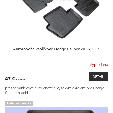
k
o
t
d
o
u
v
k
t
o
v
Autorohože vaničkové Dodge Caliber 2006-2011
Vypredané
DETAIL
47 €
/ sada
presné vaničkové autorohože s vysokým okrajom pre Dodge
Caliber hatchback
kufrová vanička