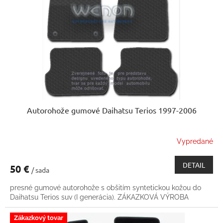
p
u
r
k
o
t
d
o
u
v
k
t
o
v
Autorohože gumové Daihatsu Terios 1997-2006
Vypredané
DETAIL
50 €
/ sada
presné gumové autorohože s obšitím syntetickou kožou do
Daihatsu Terios suv (I generácia). ZÁKAZKOVÁ VÝROBA
Zákazkový tovar