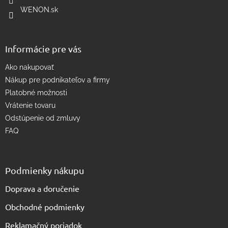
r
WENON.sk
v
k
y
v
Informácie pre vás
ý
p
Ako nakupovať
i
s
Nákup pre podnikateľov a firmy
u
Platobné možnosti
Vrátenie tovaru
Odstúpenie od zmluvy
FAQ
Podmienky nákupu
Doprava a doručenie
Obchodné podmienky
Reklamačný poriadok