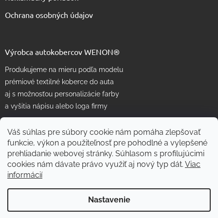
Ochrana osobných údajov
Výrobca autokobercov WENON®
Produkujeme na mieru podľa modelu
prémiové textilné koberce do auta
aj s možnosťou personalizácie farby
a vyšitia nápisu alebo loga firmy
Váš súhlas pre súbory cookie nám pomáha zlepšovať
funkcie, výkon a použiteľnosť pre pohodlné a vylepšené
prehliadanie webovej stránky. Súhlasom s profilujúcimi
cookies nám dávate právo využiť aj nový typ dát.
Viac
informácií
Vytvoril Shoptet
Nastavenie