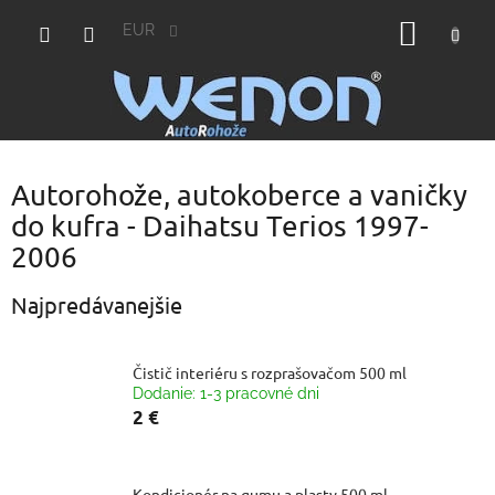
Prejsť
NÁKU
na
EUR
obsah
KOŠÍK
Autorohože, autokoberce a vaničky
do kufra - Daihatsu Terios 1997-
2006
Najpredávanejšie
Čistič interiéru s rozprašovačom 500 ml
Dodanie: 1-3 pracovné dni
2 €
Kondicionér na gumu a plasty 500 ml