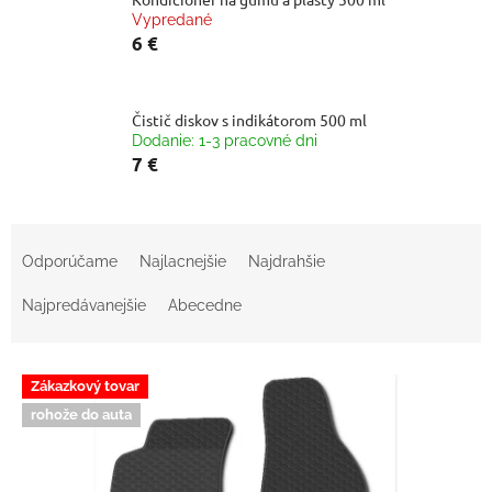
Vypredané
6 €
Čistič diskov s indikátorom 500 ml
Dodanie: 1-3 pracovné dni
7 €
R
a
Odporúčame
Najlacnejšie
Najdrahšie
d
e
Najpredávanejšie
Abecedne
n
i
V
e
Zákazkový tovar
ý
p
rohože do auta
p
r
i
o
s
d