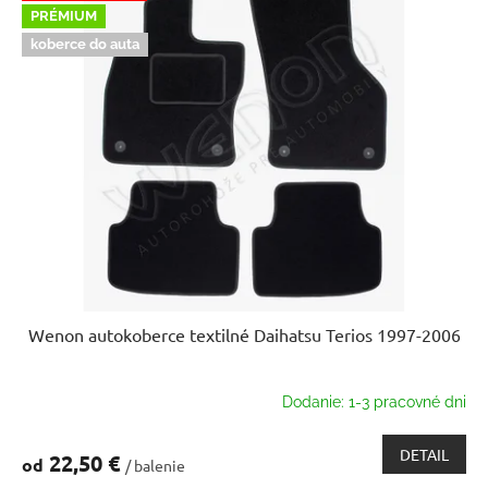
PRÉMIUM
koberce do auta
Wenon autokoberce textilné Daihatsu Terios 1997-2006
Dodanie: 1-3 pracovné dni
DETAIL
22,50 €
od
/ balenie