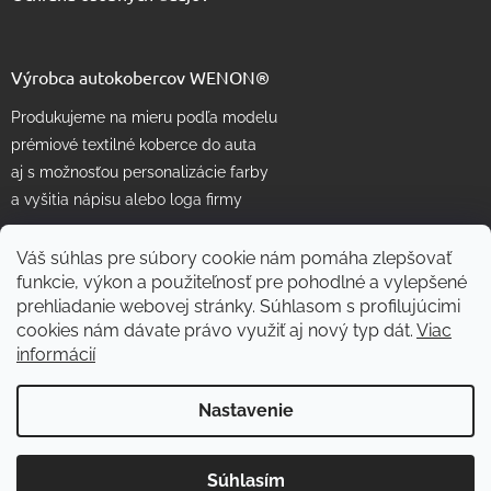
Výrobca autokobercov WENON®
Produkujeme na mieru podľa modelu
prémiové textilné koberce do auta
aj s možnosťou personalizácie farby
a vyšitia nápisu alebo loga firmy
Váš súhlas pre súbory cookie nám pomáha zlepšovať
funkcie, výkon a použiteľnosť pre pohodlné a vylepšené
prehliadanie webovej stránky. Súhlasom s profilujúcimi
cookies nám dávate právo využiť aj nový typ dát.
Viac
informácií
Vytvoril Shoptet
Nastavenie
Copyright 2026
WENON autorohože
. Všetky práva vyhradené.
Súhlasím
Skvelé
:
4.7
/
5
Upraviť nastavenie cookies