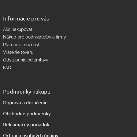
k
y
v
Informácie pre vás
ý
p
Ako nakupovať
i
s
Nákup pre podnikateľov a firmy
u
Platobné možnosti
Vrátenie tovaru
Odstúpenie od zmluvy
FAQ
Podmienky nákupu
Doprava a doručenie
Obchodné podmienky
Reklamačný poriadok
Ochrana osobných údajov