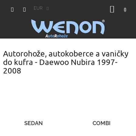
Prejsť
NÁKU
na
EUR
obsah
KOŠÍK
Autorohože, autokoberce a vaničky
do kufra - Daewoo Nubira 1997-
2008
SEDAN
COMBI