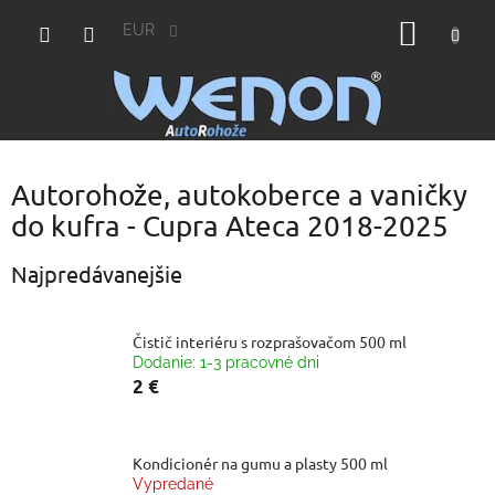
Prejsť
NÁKU
na
EUR
obsah
KOŠÍK
Autorohože, autokoberce a vaničky
do kufra - Cupra Ateca 2018-2025
Najpredávanejšie
Čistič interiéru s rozprašovačom 500 ml
Dodanie: 1-3 pracovné dni
2 €
Kondicionér na gumu a plasty 500 ml
Vypredané