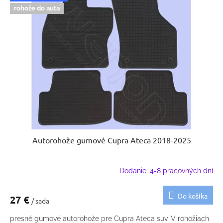
rohože do auta
Autorohože gumové Cupra Ateca 2018-2025
Dodanie: 4-8 pracovných dní
Do košíka
27 €
/ sada
presné gumové autorohože pre Cupra Ateca suv. V rohožiach