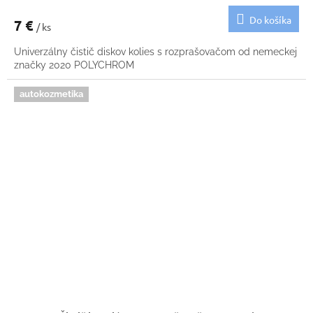
Do košíka
7 €
/ ks
Univerzálny čistič diskov kolies s rozprašovačom od nemeckej
značky 2020 POLYCHROM
autokozmetika