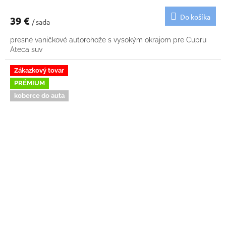
Do košíka
39 €
/ sada
presné vaničkové autorohože s vysokým okrajom pre Cupru
Ateca suv
Zákazkový tovar
PRÉMIUM
koberce do auta