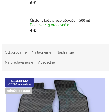
6 €
Čistič na kožu s rozprašovačom 500 ml
Dodanie: 1-3 pracovné dni
4 €
R
a
Odporúčame
Najlacnejšie
Najdrahšie
d
e
Najpredávanejšie
Abecedne
n
i
V
e
NAJLEPŠIA
ý
p
CENA a kvalita
p
r
rohože do auta
i
o
s
d
p
u
r