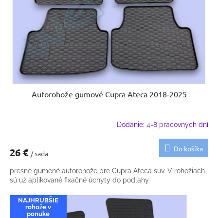
k
o
t
d
o
u
v
k
t
o
v
Autorohože gumové Cupra Ateca 2018-2025
Dodanie: 4-8 pracovných dní
Do košíka
26 €
/ sada
presné gumené autorohože pre Cupra Ateca suv. V rohožiach
sú už aplikované fixačné úchyty do podlahy
NAJHRUBŠIE
rohože v
ponuke